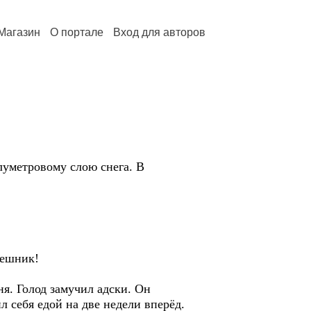
Магазин
О портале
Вход для авторов
луметровому слою снега. В
решник!
я. Голод замучил адски. Он
 себя едой на две недели вперёд.