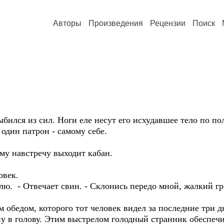
Авторы
Произведения
Рецензии
Поиск
бился из сил. Ноги еле несут его исхудавшее тело по по
 один патрон - самому себе.
му навстречу выходит кабан.
овек.
млю. - Отвечает свин. - Склонись передо мной, жалкий г
бедом, которого тот человек видел за последние три дн
у в голову. Этим выстрелом голодный странник обеспечил