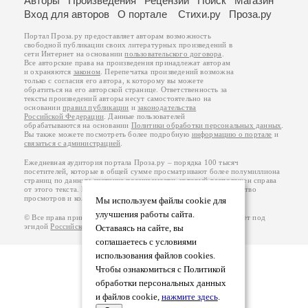
Авторы
Произведения
Рецензии
Поиск
Магазин
Вход для авторов
О портале
Стихи.ру
Проза.ру
Портал Проза.ру предоставляет авторам возможность
свободной публикации своих литературных произведений в
сети Интернет на основании
пользовательского договора
.
Все авторские права на произведения принадлежат авторам
и охраняются
законом
. Перепечатка произведений возможна
только с согласия его автора, к которому вы можете
обратиться на его авторской странице. Ответственность за
тексты произведений авторы несут самостоятельно на
основании
правил публикации
и
законодательства
Российской Федерации
. Данные пользователей
обрабатываются на основании
Политики обработки персональных данных
.
Вы также можете посмотреть более подробную
информацию о портале
и
связаться с администрацией
.
Ежедневная аудитория портала Проза.ру – порядка 100 тысяч
посетителей, которые в общей сумме просматривают более полумиллиона
страниц по данным счетчика посещаемости, который расположен справа
от этого текста. В каждой графе указано по две цифры: количество
просмотров и количество посетителей.
Мы используем файлы cookie для
улучшения работы сайта.
© Все права принадлежат авторам, 2000-2026. Портал работает под
эгидой
Российского союза писателей
.
18+
Оставаясь на сайте, вы
соглашаетесь с условиями
использования файлов cookies.
Чтобы ознакомиться с Политикой
обработки персональных данных
и файлов cookie,
нажмите здесь
.