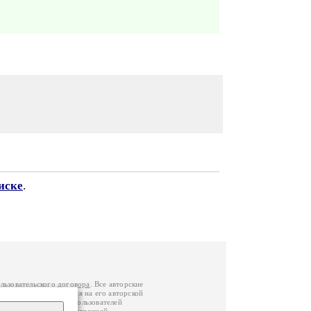
иске
.
льзовательского договора
. Все авторские
у вы можете обратиться на его авторской
й Федерации
. Данные пользователей