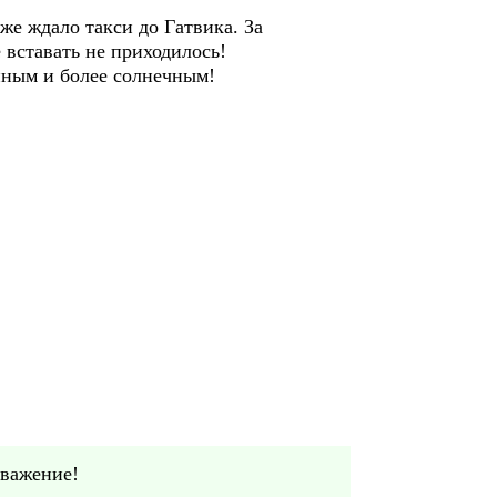
же ждало такси до Гатвика. За
 вставать не приходилось!
нным и более солнечным!
уважение!