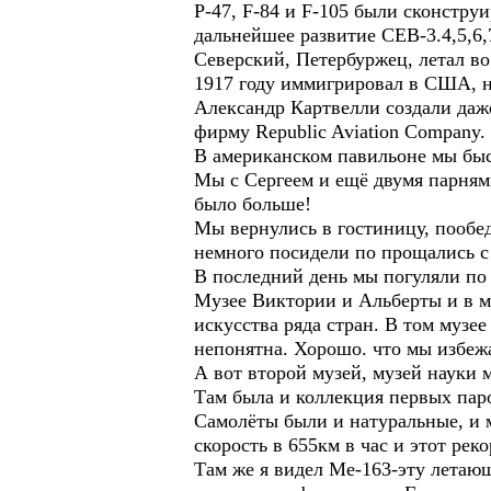
P-47, F-84 и F-105 были сконстр
дальнейшее развитие СЕВ-3.4,5,6,
Северский, Петербуржец, летал во
1917 году иммигрировал в США, н
Александр Картвелли создали даж
фирму Republic Aviation Company.
В американском павильоне мы быст
Мы с Сергеем и ещё двумя парнями
было больше!
Мы вернулись в гостиницу, пообед
немного посидели по прощались с
В последний день мы погуляли по 
Музее Виктории и Альберты и в м
искусства ряда стран. В том музее
непонятна. Хорошо. что мы избежа
А вот второй музей, музей науки 
Там была и коллекция первых пар
Самолёты были и натуральные, и м
скорость в 655км в час и этот рек
Там же я видел Ме-163-эту летаю