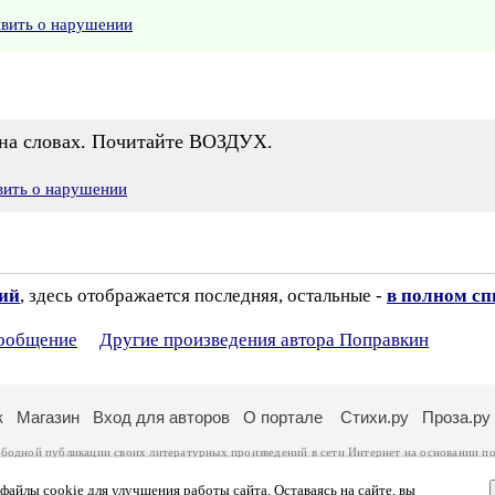
явить о нарушении
т на словах. Почитайте ВОЗДУХ.
вить о нарушении
зий
, здесь отображается последняя, остальные -
в полном сп
сообщение
Другие произведения автора Поправкин
к
Магазин
Вход для авторов
О портале
Стихи.ру
Проза.ру
ободной публикации своих литературных произведений в сети Интернет на основании
по
ся
законом
. Перепечатка произведений возможна только с согласия его автора, к котором
ры несут самостоятельно на основании
правил публикации
и
законодательства Российско
айлы cookie для улучшения работы сайта. Оставаясь на сайте, вы