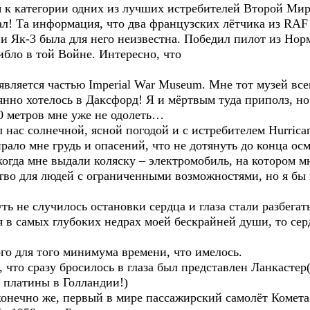
 к категории одних из лучших истребителей Второй Мир
дал! Та информация, что два французских лётчика из R
 и Як-3 была для него неизвестна. Победил пилот из Но
ибло в той Войне. Интересно, что
!
вляется частью Imperial War Museum. Мне тот музей вс
нно хотелось в Даксфорд! Я и мёртвым туда приполз, но
00 метров мне уже не одолеть…
ас солнечной, ясной погодой и с истребителем Hurrican
рало мне грудь и опасений, что не дотянуть до конца ос
огда мне выдали коляску – электромобиль, на котором мн
тво для людей с ограниченными возможностями, но я бы 
ть не случилось остановки сердца и глаза стали разбегат
я в самых глубоких недрах моей бескрайней души, то серд
го для того минимума времени, что имелось.
о, что сразу бросилось в глаза был представлен Ланкаст
 платины в Голландии!)
нечно же, первый в мире пассажирский самолёт Комета( 