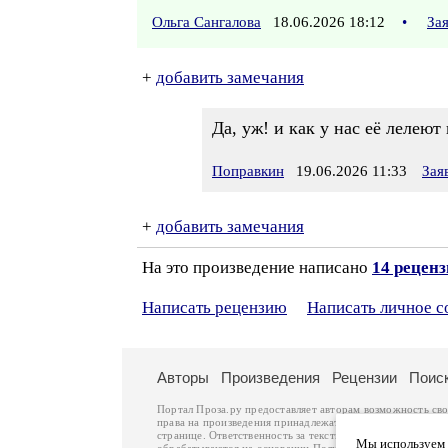
Ольга Сангалова
18.06.2026 18:12
•
За
+
добавить замечания
Да, уж! и как у нас её лелею
Поправкин
19.06.2026 11:33
Зая
+
добавить замечания
На это произведение написано
14 рецен
Написать рецензию
Написать личное 
Авторы
Произведения
Рецензии
Поис
Портал Проза.ру предоставляет авторам возможность св
права на произведения принадлежат авторам и охраняют
странице. Ответственность за тексты произведений авто
Мы используем ф