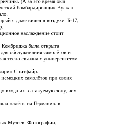
причины. (А за это время был
гический бомбардировщик Вулкан.
ало.
ый я даже видел в воздухе! Б-17,
р.
иационное наслаждение стоит
е Кембриджа была открыта
 для обслуживания самолётов и
рая тесно связана с университетом
рмарин Спитфайр.
 немецких самолётов при своих
 входа их в атакуемую зону, чем
няла налёты на Германию в
ных Музеев. Фотографии,