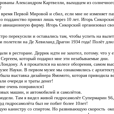
уированы Александром Картвелли, выходцем из солнечног
7
 время Первой Мировой и сбил, если мне не изменяет па
о подданство принял лишь через 10 лет. Игорь Сикорски
е авиационную фирму. Игорь Сикорский организовал сво
ро перекусили и оставались там, чтобы успеть на вылет
 полетели на Де Хевиланд Драгон 1934 года! Полёт длилс
али в ресторане. Деррик идти не захотел, потому. что у 
 Сергеем, который подарил мне эти незабываемые дни.
Лондону. А я прокатился на колесе обозрения, самом вы
узее Науки. В первом музее мы ознакомились с архитек
 была выставка дизайнера Ямомото, которая приводила вс
ли очереди и траты денег!
мне очень понравился1
овых машин, и автомобилей и самолётов.
одели. Там я видел живой гидросамолёт Супермарин S6,
орд гидросамолёта был не побит более 10лет!
щую канистру со спиртом. Но развивающую скорость ок