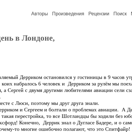
Авторы
Произведения
Рецензии
Поиск
ень в Лондоне,
ляемый Дерриком остановился у гостиницы в 9 часов утр
, коих набралось 6 человек и Дерриком за рулём мы пое
, а Сергей с двумя другими любителями авиации сели сз
.
есте с Люси, поэтому мы друг друга знали.
ерриком и Сергеем и болтали о проблемах авиации. А Де
а такая перестройка, то все Шотландцы бы ходили без юб
ксфорд! Конечно, Деррик знал о Дугласе Бадере, и о с
очему-то многие ошибочно полагают, что это Спитфайр!