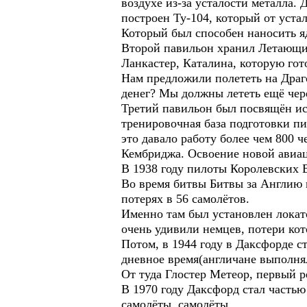
воздухе из-за усталости металла.
построен Ту-104, который от уста
Который был способен наносить я
Второй павильон хранил Летающие
Ланкастер, Каталина, которую гот
Нам предложили полететь на Драго
денег? Мы должны лететь ещё чере
Третий павильон был посвящён ис
тренировочная база подготовки п
это давало работу более чем 800 ч
Кембриджа. Освоение новой авиац
В 1938 году пилоты Королевских 
Во время битвы Битвы за Англию 
потерях в 56 самолётов.
Именно там был установлен локат
очень удивили немцев, потери кот
Потом, в 1944 году в Даксфорде с
дневное время(англичане выполня
От туда Глостер Метеор, первый 
В 1970 году Даксфорд стал часть
самолёты, самолёты…