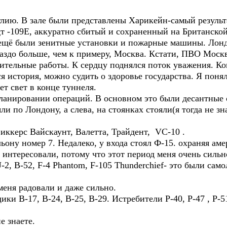
глию. В зале были представлены Харикейн-самый результ
-109Е, аккуратно сбитый и сохраненный на Британской
е ещё были зенитные установки и пожарные машины. Лонд
аздо больше, чем к примеру, Москва. Кстати, ПВО Мос
ительные работы. К сердцу поднялся поток уважения. К
ся история, можно судить о здоровье государства. Я поня
ет свет в конце туннеля.
ланировании операций. В основном это были десантные 
и по Лондону, а слева, на стоянках стояли(я тогда не зн
иккерс Bайскаунт, Валетта, Трайдент, VC-10 .
ону номер 7. Недалеко, у входа стоял Ф-15. охраняя ам
интересовали, потому что этот период меня очень сильн
2, B-52, F-4 Phantom, F-105 Thunderchief- это были сам
еня радовали и даже сильно.
и В-17, В-24, В-25, В-29. Истребители P-40, P-47 , P-5
е знаете.