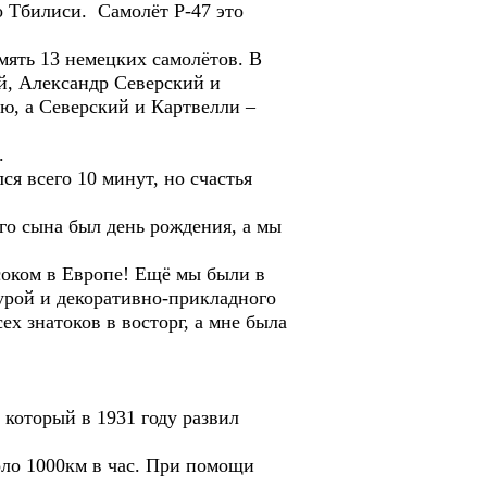
о Тбилиси. Самолёт Р-47 это
мять 13 немецких самолётов. В
й, Александр Северский и
ю, а Северский и Картвелли –
.
я всего 10 минут, но счастья
его сына был день рождения, а мы
соком в Европе! Ещё мы были в
турой и декоративно-прикладного
ех знатоков в восторг, а мне была
 который в 1931 году развил
оло 1000км в час. При помощи