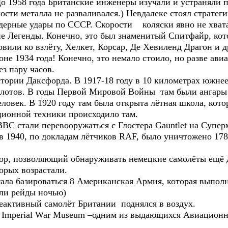
 До 1958 года Британские инженеры изучали и устраняли 
лости металла не разваливался.) Невдалеке стоял страте
дерные удары по СССР. Скорости коляски явно не хват
 Легенды. Конечно, это был знаменитый Спитфайр, котор
овили ко взлёту, Хелкет, Корсар, Де Хевиленд Драгон и д
не 1934 года! Конечно, это немало стоило, но разве ав
з пару часов.
тории Даксфорда. В 1917-18 году в 10 километрах южне
илотов. В годы Первой Мировой Войны там были ангары
еловек. В 1920 году там была открыта лётная школа, кото
ионной техники происходило там.
ВВС стали перевооружаться с Глостера Gauntlet на Супе
в 1940, по докладам лётчиков RAF, было уничтожено 178
ор, позволяющий обнаруживать немецкие самолёты ещё до
орых возрастали.
тала базироваться 8 Американская Армия, которая выпол
ли рейды ночью)
реактивный самолёт Британии поднялся в воздух.
ю Imperial War Museum –одним из выдающихся Авиацион