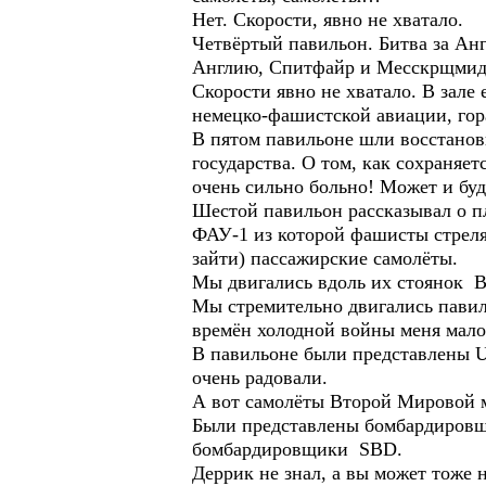
Нет. Скорости, явно не хватало.
Четвёртый павильон. Битва за Ан
Англию, Спитфайр и Месскрщмидт 
Скорости явно не хватало. В зал
немецко-фашистской авиации, гор
В пятом павильоне шли восстанов
государства. О том, как сохраняет
очень сильно больно! Может и буд
Шестой павильон рассказывал о п
ФАУ-1 из которой фашисты стрелял
зайти) пассажирские самолёты.
Мы двигались вдоль их стоянок В
Мы стремительно двигались павиль
времён холодной войны меня мало 
В павильоне были представлены U-
очень радовали.
А вот самолёты Второй Мировой м
Были представлены бомбардировщик
бомбардировщики SBD.
Деррик не знал, а вы может тоже н