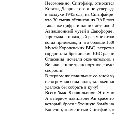
Несомненно, Спитфайр, относится
Кстати, Деррик того и не утверж
в воздухе 1945года, на Спитфайре
что 30 тысяч лётчиков из RAF пог
такая же цифра и наших лётчиков
Авиационный музей в Даксфорде я
присылал, и каждый раз мне отчая
когда приезжаю, и что больше 15
Музей Королевских ВВС встретил н
гордость за Британские ВВС распи
Опасения исчезли окончательно, к
Великолепное транспортное средс
скорость!
В первом же павильоне со мной чу
не огромная сила воли, заложенна
удалось бы собрать в кучу!
Всего было 8 павильонов. Это мно
А в первом павильоне Air space т
который бросил 5тонную бомбу на
Конечно, знаменитый Спитфайр, ко