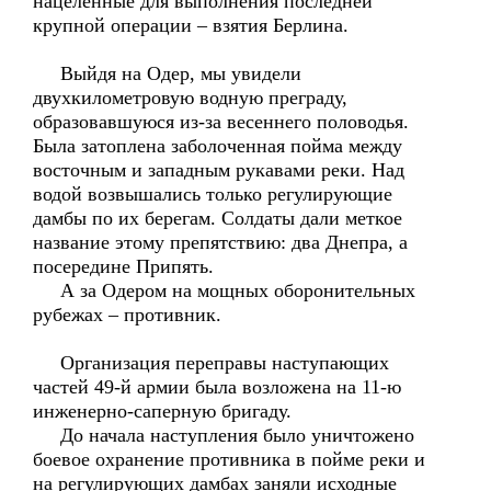
нацеленные для выполнения последней
крупной операции – взятия Берлина.
Выйдя на Одер, мы увидели
двухкилометровую водную преграду,
образовавшуюся из-за весеннего половодья.
Была затоплена заболоченная пойма между
восточным и западным рукавами реки. Над
водой возвышались только регулирующие
дамбы по их берегам. Солдаты дали меткое
название этому препятствию: два Днепра, а
посередине Припять.
А за Одером на мощных оборонительных
рубежах – противник.
Организация переправы наступающих
частей 49-й армии была возложена на 11-ю
инженерно-саперную бригаду.
До начала наступления было уничтожено
боевое охранение противника в пойме реки и
на регулирующих дамбах заняли исходные