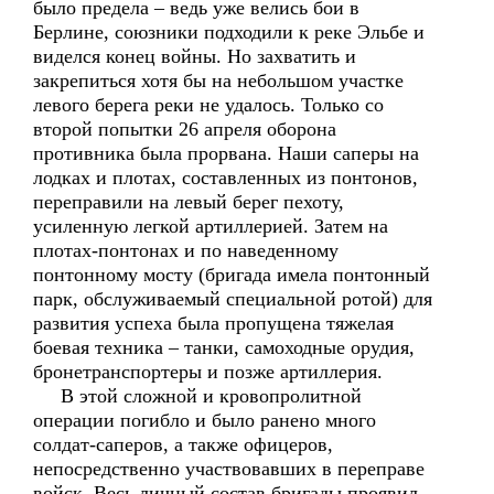
было предела – ведь уже велись бои в
Берлине, союзники подходили к реке Эльбе и
виделся конец войны. Но захватить и
закрепиться хотя бы на небольшом участке
левого берега реки не удалось. Только со
второй попытки 26 апреля оборона
противника была прорвана. Наши саперы на
лодках и плотах, составленных из понтонов,
переправили на левый берег пехоту,
усиленную легкой артиллерией. Затем на
плотах-понтонах и по наведенному
понтонному мосту (бригада имела понтонный
парк, обслуживаемый специальной ротой) для
развития успеха была пропущена тяжелая
боевая техника – танки, самоходные орудия,
бронетранспортеры и позже артиллерия.
В этой сложной и кровопролитной
операции погибло и было ранено много
солдат-саперов, а также офицеров,
непосредственно участвовавших в переправе
войск. Весь личный состав бригады проявил