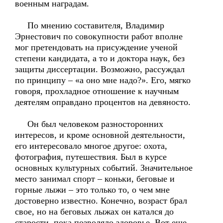
военным наградам.
По мнению составителя, Владимир
Эрнестович по совокупности работ вполне
мог претендовать на присуждение ученой
степени кандидата, а то и доктора наук, без
защиты диссертации. Возможно, рассуждал
по принципу – «а оно мне надо?». Его, мягко
говоря, прохладное отношение к научным
деятелям оправдано процентов на девяносто.
Он был человеком разносторонних
интересов, и кроме основной деятельности,
его интересовало многое другое: охота,
фотография, путешествия. Был в курсе
основных культурных событий. Значительное
место занимал спорт – коньки, беговые и
горные лыжи – это только то, о чем мне
достоверно известно. Конечно, возраст брал
свое, но на беговых лыжах он катался до
старости, пока позволяло здоровье. Вот еще