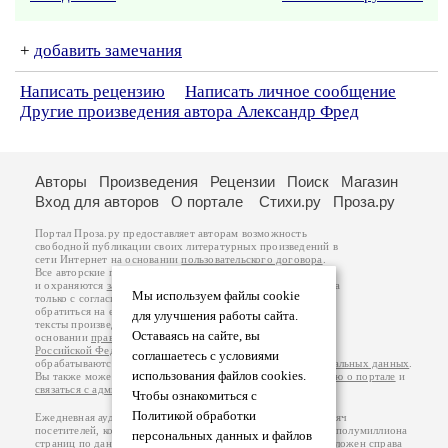
+
добавить замечания
Написать рецензию
Написать личное сообщение
Другие произведения автора Александр Фред
Авторы
Произведения
Рецензии
Поиск
Магазин
Вход для авторов
О портале
Стихи.ру
Проза.ру
Портал Проза.ру предоставляет авторам возможность
свободной публикации своих литературных произведений в
сети Интернет на основании
пользовательского договора
.
Все авторские права на произведения принадлежат авторам
и охраняются
законом
. Перепечатка произведений возможна
Мы используем файлы cookie
только с согласия его автора, к которому вы можете
обратиться на его авторской странице. Ответственность за
для улучшения работы сайта.
тексты произведений авторы несут самостоятельно на
Оставаясь на сайте, вы
основании
правил публикации
и
законодательства
Российской Федерации
. Данные пользователей
соглашаетесь с условиями
обрабатываются на основании
Политики обработки персональных данных
.
использования файлов cookies.
Вы также можете посмотреть более подробную
информацию о портале
и
связаться с администрацией
.
Чтобы ознакомиться с
Политикой обработки
Ежедневная аудитория портала Проза.ру – порядка 100 тысяч
посетителей, которые в общей сумме просматривают более полумиллиона
персональных данных и файлов
страниц по данным счетчика посещаемости, который расположен справа