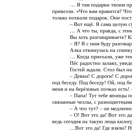
… Я там подарки твоим прихват
привезли. «Что вам нравится? Что
только похвали подарок. Они пост
– Вот ещё. Я сама целую сумк
… А что ты, правда, с этим-т
Вы хоть разговариваете? Как
– Я? Я с ним буду разговариват
Алка откинулась на спинку и 
… Когда приехали, уже тем
Пёс радостно залаял, увидев Н
Гостей ждали. Стол был накрыт
– Девки! С дороги! С дороги! В
под беседу. Под беседу! Ой, под 
меня и на берёзовых почках есть! 
– Папа! Тут тебе японцы подаро
связанные чехлы, с разноцветным
– А что тут? – он медленно ста
– О! Вот это да! Вот это да! –д
ведь сегодня на такую леща килог
…Вот это да! Где взяли? Неуж