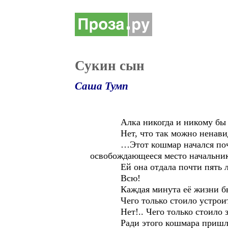
Сукин сын
Саша Тумп
Алка никогда и никому бы не п
Нет, что так можно ненавидеть, 
…Этот кошмар начался почти го
освобождающееся место начальник
Ей она отдала почти пять лет н
Всю!
Каждая минута её жизни была
Чего только стоило устроитьс
Нет!.. Чего только стоило за п
Ради этого кошмара пришлось б