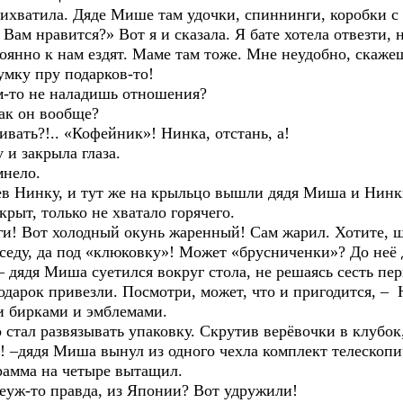
ила. Дяде Мише там удочки, спиннинги, коробки с л
 Вам нравится?» Вот я и сказала. Я бате хотела отвезти,
оянно к нам ездят. Маме там тоже. Мне неудобно, скажеш
у пру подарков-то!
о не наладишь отношения?
 он вообще?
ь?!.. «Кофейник»! Нинка, отстань, а!
закрыла глаза.
нело.
инку, и тут же на крыльцо вышли дядя Миша и Нинк
, только не хватало горячего.
от холодный окунь жаренный! Сам жарил. Хотите, щук
беседу, да под «клюковку»! Может «брусниченки»? До неё 
– дядя Миша суетился вокруг стола, не решаясь сесть пе
к привезли. Посмотри, может, что и пригодится, – Н
и бирками и эмблемами.
л развязывать упаковку. Скрутив верёвочки в клубок,
ядя Миша вынул из одного чехла комплект телескопиче
рамма на четыре вытащил.
-то правда, из Японии? Вот удружили!