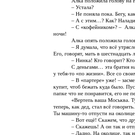
Алка положила голову на Ни
– Устала?
– Не поняла пока. Бегу, как хв
– А с этим…? Как? Наладили
– С «кофейником»? – Алка распр
ночи!
Алка опять положила голову 
– Я думала, что всё утряслось. 
Его, говорят, мать в шестнадцать 
– Нинка! Кто говорит? Кто теб
С деньгами… эта братия напишет
у тебя-то «по жизни». Все со сво
– В «партере» уже! – засмеялась
купит, чтоб бежать куда было. Пус
папке что не понравится, его не п
«Вертепь ваша Моськва. Тудыт 
теперь, как дед, стал всё говорит
Ты машину-то отпусти на околице.
– Вот ещё! Скажем, что друг п
– Скажешь! А он так и отпуст
– Ладно. На околице, так на