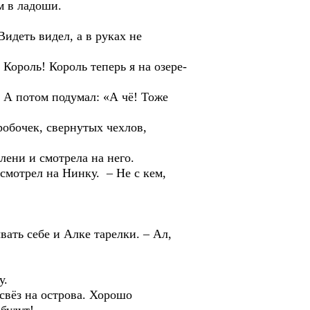
 в ладоши.
деть видел, а в руках не
роль! Король теперь я на озере-
А потом подумал: «А чё! Тоже
очек, свернутых чехлов,
ни и смотрела на него.
мотрел на Нинку. – Не с кем,
ь себе и Алке тарелки. – Ал,
у.
свёз на острова. Хорошо