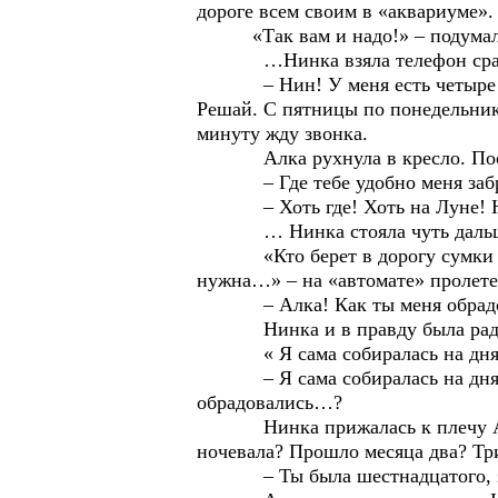
дороге всем своим в «аквариуме». 
«Так вам и надо!» – подумала Ал
…Нинка взяла телефон сразу, ка
– Нин! У меня есть четыре дня. 
Решай. С пятницы по понедельник
минуту жду звонка.
Алка рухнула в кресло. Посмотр
– Где тебе удобно меня забра
– Хоть где! Хоть на Луне! Назы
… Нинка стояла чуть дальше а
«Кто берет в дорогу сумки одно
нужна…» – на «автомате» пролете
– Алка! Как ты меня обрадо
Нинка и в правду была рад
« Я сама собиралась на днях п
– Я сама собиралась на днях пое
обрадовались…?
Нинка прижалась к плечу Алки и 
ночевала? Прошло месяца два? Тр
– Ты была шестнадцатого, зна