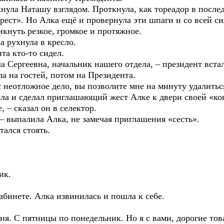
Наташу взглядом. Проткнула, как тореадор в последн
рест». Но Алка ещё и провернула эти шпаги и со всей си
икнуть резкое, громкое и протяжное.
ухнула в кресло.
 кто-то сидел.
ргеевна, начальник нашего отдела, – президент встал
а на гостей, потом на Президента.
тложное дело, вы позволите мне на минуту удалиться
 сделал приглашающий жест Алке к двери своей «ко
сказал он в селектор.
палила Алка, не замечая приглашения «сесть».
лся стоять.
ик.
те. Алка извинилась и пошла к себе.
 пятницы по понедельник. Но я с вами, дорогие тов