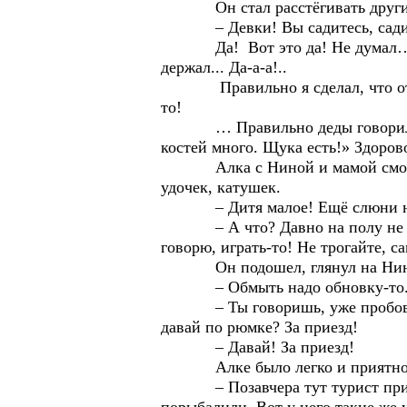
Он стал расстёгивать другие ч
– Девки! Вы садитесь, садитес
Да! Вот это да! Не думал… Не ду
держал... Да-а-а!..
Правильно я сделал, что отдал-
то!
… Правильно деды говорили, «не
костей много. Щука есть!» Здоров
Алка с Ниной и мамой смотрели
удочек, катушек.
– Дитя малое! Ещё слюни начни 
– А что? Давно на полу не игра
говорю, играть-то! Не трогайте, с
Он подошел, глянул на Нинку,
– Обмыть надо обновку-то. Вы у
– Ты говоришь, уже пробовал ло
давай по рюмке? За приезд!
– Давай! За приезд!
Алке было легко и приятно. Всп
– Позавчера тут турист приехал.