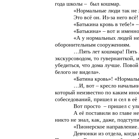
года школы – был кошмар.
«Нормальные люди так не жив
Это всё он. Из-за него всё!
«Батькина кровь в тебе!» – г
«Батькина» – вот и именно
«А у нормальных людей нет так
оборонительным сооружениям.
…Пять лет кошмара! Пять лет он
экскурсоводом, то гувернанткой, и 
убедиться, что дома лучше. Повой 
белого не видела».
«Батина кровь»! «Нормальные 
…И, вот – кресло начальника от
который неизвестно по каким инос
собеседований, пришел и сел в её 
Вот просто – пришел с улицы 
А её поставили во главе несуще
никто не знал, как, даже, подступ
«Пионерское направление… 
Девчонки из отдела, когда пров