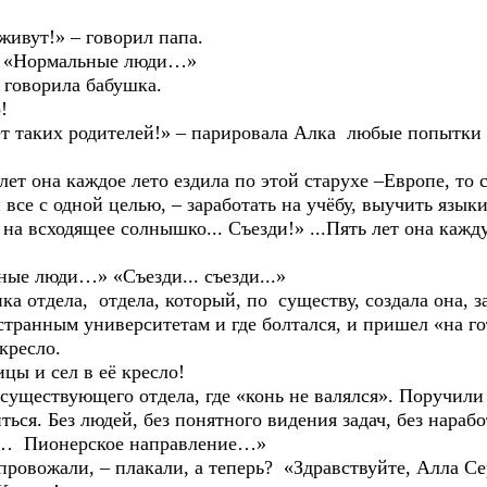
ут!» – говорил папа.
 «Нормальные люди…»
оворила бабушка.
!
их родителей!» – парировала Алка любые попытки п
а каждое лето ездила по этой старухе –Европе, то со
все с одной целью, – заработать на учёбу, выучить языки и
на всходящее солнышко... Съезди!» ...Пять лет она кажд
люди…» «Съезди... съезди...»
дела, отдела, который, по существу, создала она, за
транным университетам и где болтался, и пришел «на гот
кресло.
и сел в её кресло!
ствующего отдела, где «конь не валялся». Поручили з
иться. Без людей, без понятного видения задач, без нара
Пионерское направление…»
ожали, – плакали, а теперь? «Здравствуйте, Алла Сер