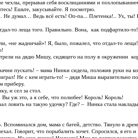
ехлы, прерывая себя восклицаниями и похлопыванием
ь! Ешьте, закусывайте. Я посмотрю.
мал… Ведь всё есть! Оп-па... Плетенка!.. Ух, ты! Ви
то леща того. Правильно. Вона, как подфартило-то! Ко
 жадничай»! Я, было, пожалел, что отдал-то леща! 
о!
 на дядю Мишу, сидящего на полу в окружении короб
пускать! – мама Нинки сидела, положив руки на коле
л! Не с кем играть-то! – дядя Миша выразительно пос
ам приберу.
 и сел за стол.
ж это, а я себе, что полюбее! Король! Король!
вить на такую удочку? Где? – Нинка стала накладыват
оминался дом, мама с батей, детство. Тянуло в дрем
 Говорит, что порыбалить хочет. Спросился, я его и 