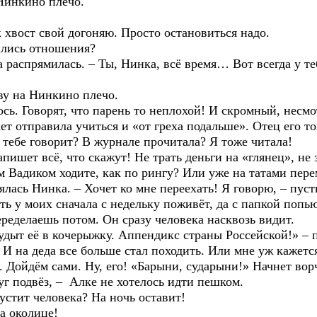
нкино плечо.
ост свой догоняю. Просто остановиться надо.
сь отношения?
ямилась. – Ты, Нинка, всё время… Вот всегда у тебя
на Нинкино плечо.
Говорят, что парень то неплохой! И скромный, несмотр
лет отправила учиться и «от греха подальше». Отец его то
е говорит? В журнале прочитала? Я тоже читала!
 всё, что скажут! Не трать деньги на «глянец», не з
им Вадиком ходите, как по рингу? Или уже на татами пер
 Нинка. – Хочет ко мне переехать! Я говорю, – пусть
ть у моих сначала с недельку поживёт, да с папкой попью
еределаешь потом. Он сразу человека насквозь видит.
её в кочерыжку. Аппендикс страны Россейской!» – пе
ь. И на деда все больше стал походить. Или мне уж кажетс
 Дойдём сами. Ну, его! «Барыни, сударыни!» Начнет вор
одвёз, – Алке не хотелось идти пешком.
ит человека? На ночь оставит!
 околице!