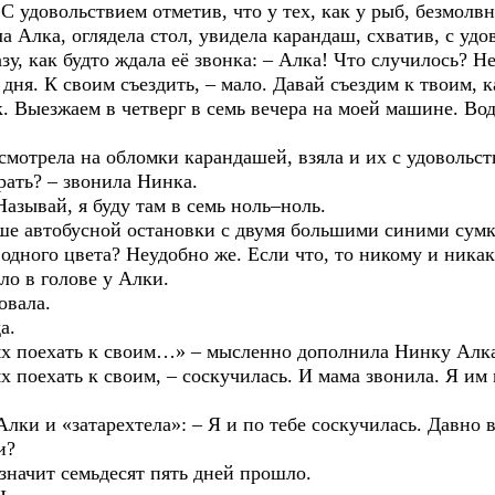
С удовольствием отметив, что у тех, как у рыб, безмолв
ка, оглядела стол, увидела карандаш, схватив, с удов
к будто ждала её звонка: – Алка! Что случилось? Не 
К своим съездить, – мало. Давай съездим к твоим, как
. Выезжаем в четверг в семь вечера на моей машине. Во
ела на обломки карандашей, взяла и их с удовольст
ть? – звонила Нинка.
вай, я буду там в семь ноль–ноль.
втобусной остановки с двумя большими синими сумк
го цвета? Неудобно же. Если что, то никому и никак 
ло в голове у Алки.
вала.
а.
оехать к своим…» – мысленно дополнила Нинку Алка
хать к своим, – соскучилась. И мама звонила. Я им п
«затарехтела»: – Я и по тебе соскучилась. Давно вед
и?
чит семьдесят пять дней прошло.