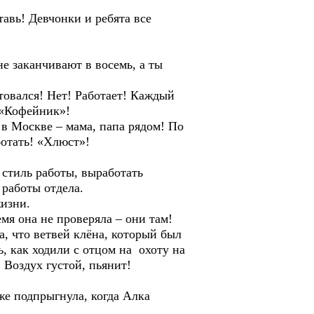
вь! Девчонки и ребята все
 заканчивают в восемь, а ты
ался! Нет! Работает! Каждый
 «Кофейник»!
в Москве – мама, папа рядом! По
ботать! «Хлюст»!
тиль работы, выработать
 работы отдела.
изни.
я она не проверяла – они там!
что ветвей клёна, который был
ь, как ходили с отцом на охоту на
 Воздух густой, пьянит!
е подпрыгнула, когда Алка