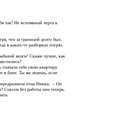
 так! Не вспоминай черта к
я, что за границей долго был.
гда в каких-то разборках погряз.
абивай мозги! Скажи лучше, как
еместились?
 сначала себе свою квартиру
т в бане. Ты же знаешь, если
редразнила отца Нинка. – Он
я? Совсем без работы они теперь.
чать.