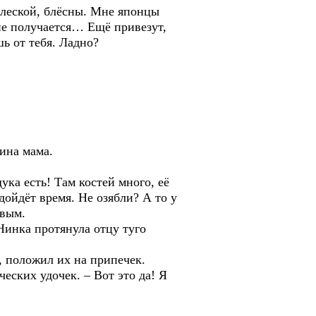
еской, блёсны. Мне японцы
 не получается… Ещё привезут,
ь от тебя. Ладно?
ина мама.
а есть! Там костей много, её
дойдёт время. Не озябли? А то у
рвым.
инка протянула отцу туго
 положил их на припечек.
ских удочек. – Вот это да! Я