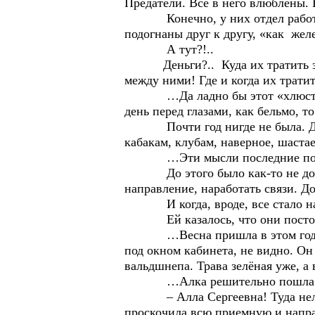
Предатели. Все в него влюблены.
Конечно, у них отдел работает, 
подогнаны друг к другу, «как жел
А тут?!..
Деньги?.. Куда их тратить эти д
между ними! Где и когда их тратит
…Да ладно бы этот «хлюст» хот
день перед глазами, как бельмо, 
Почти год нигде не была. Домой 
кабакам, клубам, наверное, шастае
…Эти мысли последние полгода
До этого было как-то не до них
направление, наработать связи. Д
И когда, вроде, все стало нала
Ей казалось, что они постоянно 
…Весна пришла в этом году нео
под окном кабинета, не видно. Он 
вальдшнепа. Трава зелёная уже, а
…Алка решительно пошла к п
– Алла Сергеевна! Туда нельзя.
проскочила всю приемную и напра