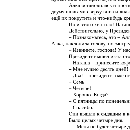
Алка остановилась и проткнула 
двумя шпагами сверху вниз и «нак
ещё их покрутить и что-нибудь кр
Но и этого хватило! Наташа р
Действительно, у Президента
– Познакомьтесь, это – Алла Се
Алка, наклонила голову, посмотрел
– Извините, господа! У нас нео
Президент вышел из-за стола и
– Наташа – принесите кофе, – 
– Мне нужно десять дней! – вы
– Два! – президент тоже оста
– Семь!
– Четыре!
– Хорошо. Когда?
– С пятницы по понедельн
– Спасибо.
Они вышли к сидящим в кабине
Было целых четыре дня.
–…Меня не будет четыре дня. С