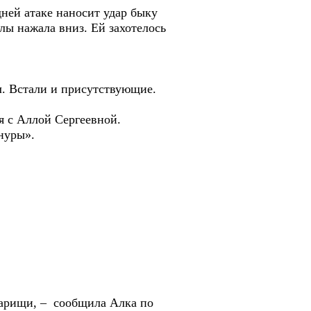
ей атаке наносит удар быку
лы нажала вниз. Ей захотелось
. Встали и присутствующие.
 с Аллой Сергеевной.
нуры».
арищи, – сообщила Алка по