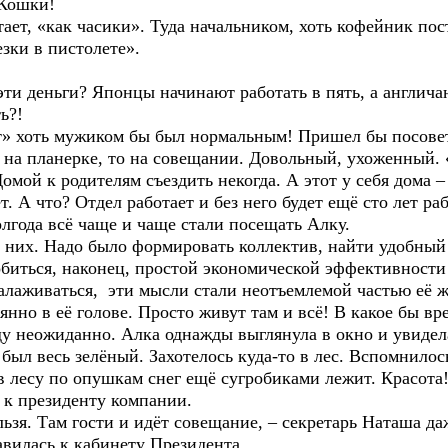
 Кошки!
«как часики». Туда начальником, хоть кофейник поста
езки в пистолете».
еньги? Японцы начинают работать в пять, а англичане
ь?!
ь мужиком бы был нормальным! Пришел бы посоветов
то на планерке, то на совещании. Довольный, ухоженный.
к родителям съездить некогда. А этот у себя дома – 
т. А что? Отдел работает и без него будет ещё сто лет ра
 всё чаще и чаще стали посещать Алку.
. Надо было формировать коллектив, найти удобный с
обиться, наконец, простой экономической эффективности
живаться, эти мысли стали неотъемлемой частью её ж
в её голове. Просто живут там и всё! В какое бы врем
жиданно. Алка однажды выглянула в окно и увидела, 
был весь зелёный. Захотелось куда-то в лес. Вспомнилос
 в лесу по опушкам снег ещё сугробиками лежит. Красота!
резиденту компании.
 Там гости и идёт совещание, – секретарь Наташа даж
вилась к кабинету Президента.