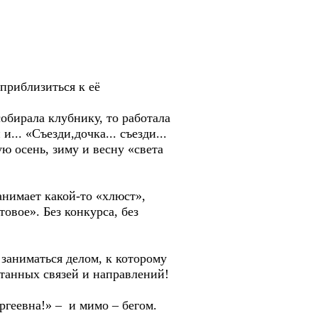
риблизиться к её
бирала клубнику, то работала
... «Съезди,дочка... съезди...
ую осень, зиму и весну «света
нимает какой-то «хлюст»,
овое». Без конкурса, без
аниматься делом, к которому
ботанных связей и направлений!
геевна!» – и мимо – бегом.