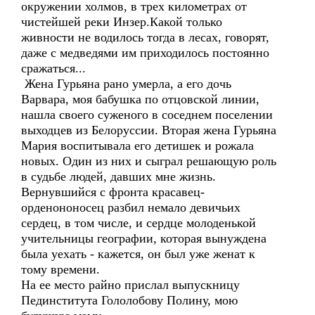
окружении холмов, в трех километрах от
чистейшей реки Инзер.Какой только
живности не водилось тогда в лесах, говорят,
даже с медведями им приходилось постоянно
сражаться...
Жена Гурьяна рано умерла, а его дочь
Варвара, моя бабушка по отцовской линии,
нашла своего суженого в соседнем поселении
выходцев из Белоруссии. Вторая жена Гурьяна
Мария воспитывала его детишек и рожала
новых. Один из них и сыграл решающую роль
в судьбе людей, давших мне жизнь.
Вернувшийся с фронта красавец-
орденононосец разбил немало девичьих
сердец, в том числе, и сердце молоденькой
учительницы географии, которая вынуждена
была уехать - кажется, он был уже женат к
тому времени.
На ее место райно прислал выпускницу
Пединститута Гололобову Полину, мою