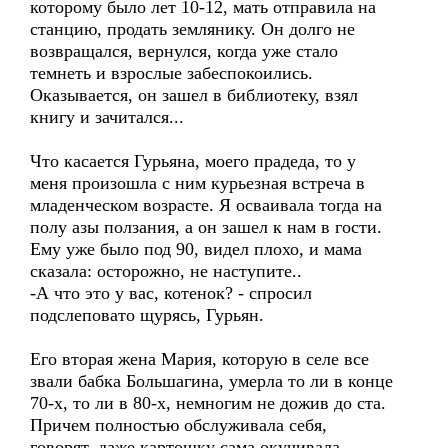
которому было лет 10-12, мать отправила на
станцию, продать землянику. Он долго не
возвращался, вернулся, когда уже стало
темнеть и взрослые забеспокоились.
Оказывается, он зашел в библиотеку, взял
книгу и зачитался...
Что касается Гурьяна, моего прадеда, то у
меня произошла с ним курьезная встреча в
младенческом возрасте. Я осваивала тогда на
полу азы ползания, а он зашел к нам в гости.
Ему уже было под 90, видел плохо, и мама
сказала: осторожно, не наступите..
-А что это у вас, котенок? - спросил
подслеповато щурясь, Гурьян.
Его вторая жена Мария, которую в селе все
звали бабка Большагина, умерла то ли в конце
70-х, то ли в 80-х, немногим не дожив до ста.
Причем полностью обслуживала себя,
говорят, даже картошку сама окучивала.