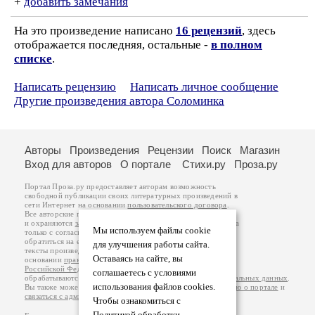
+
добавить замечания
На это произведение написано
16 рецензий
, здесь
отображается последняя, остальные -
в полном
списке
.
Написать рецензию
Написать личное сообщение
Другие произведения автора Соломинка
Авторы
Произведения
Рецензии
Поиск
Магазин
Вход для авторов
О портале
Стихи.ру
Проза.ру
Портал Проза.ру предоставляет авторам возможность
свободной публикации своих литературных произведений в
сети Интернет на основании
пользовательского договора
.
Все авторские права на произведения принадлежат авторам
и охраняются
законом
. Перепечатка произведений возможна
Мы используем файлы cookie
только с согласия его автора, к которому вы можете
обратиться на его авторской странице. Ответственность за
для улучшения работы сайта.
тексты произведений авторы несут самостоятельно на
Оставаясь на сайте, вы
основании
правил публикации
и
законодательства
Российской Федерации
. Данные пользователей
соглашаетесь с условиями
обрабатываются на основании
Политики обработки персональных данных
.
использования файлов cookies.
Вы также можете посмотреть более подробную
информацию о портале
и
связаться с администрацией
.
Чтобы ознакомиться с