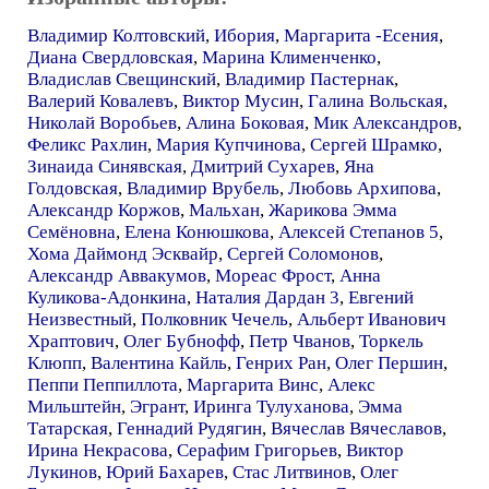
Владимир Колтовский
,
Ибория
,
Маргарита -Есения
,
Диана Свердловская
,
Марина Клименченко
,
Владислав Свещинский
,
Владимир Пастернак
,
Валерий Ковалевъ
,
Виктор Мусин
,
Галина Вольская
,
Николай Воробьев
,
Алина Боковая
,
Мик Александров
,
Феликс Рахлин
,
Мария Купчинова
,
Сергей Шрамко
,
Зинаида Синявская
,
Дмитрий Сухарев
,
Яна
Голдовская
,
Владимир Врубель
,
Любовь Архипова
,
Александр Коржов
,
Мальхан
,
Жарикова Эмма
Семёновна
,
Елена Конюшкова
,
Алексей Степанов 5
,
Хома Даймонд Эсквайр
,
Сергей Соломонов
,
Александр Аввакумов
,
Мореас Фрост
,
Анна
Куликова-Адонкина
,
Наталия Дардан 3
,
Евгений
Неизвестный
,
Полковник Чечель
,
Альберт Иванович
Храптович
,
Олег Бубнофф
,
Петр Чванов
,
Торкель
Клюпп
,
Валентина Кайль
,
Генрих Ран
,
Олег Першин
,
Пеппи Пеппиллота
,
Маргарита Винс
,
Алекс
Мильштейн
,
Эгрант
,
Иринга Тулуханова
,
Эмма
Татарская
,
Геннадий Рудягин
,
Вячеслав Вячеславов
,
Ирина Некрасова
,
Серафим Григорьев
,
Виктор
Лукинов
,
Юрий Бахарев
,
Стас Литвинов
,
Олег