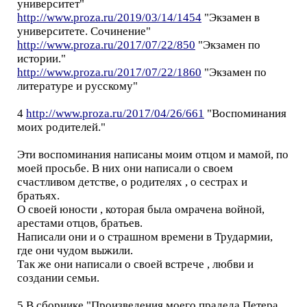
университет"
http://www.proza.ru/2019/03/14/1454
"Экзамен в
университете. Сочинение"
http://www.proza.ru/2017/07/22/850
"Экзамен по
истории."
http://www.proza.ru/2017/07/22/1860
"Экзамен по
литературе и русскому"
4
http://www.proza.ru/2017/04/26/661
"Воспоминания
моих родителей."
Эти воспоминания написаны моим отцом и мамой, по
моей просьбе. В них они написали о своем
счастливом детстве, о родителях , о сестрах и
братьях.
О своей юности , которая была омрачена войной,
арестами отцов, братьев.
Написали они и о страшном времени в Трудармии,
где они чудом выжили.
Так же они написали о своей встрече , любви и
создании семьи.
5 В сборнике "Произведения моего прадеда Петера