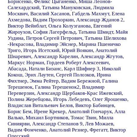
Борисенко
,
Феликс Цыганенко
,
Миша Леонов-
Салехардский
,
Татьяна Мануковская
,
Людмила
Москвич
,
Василий Хасанов
,
Габдель Махмут
,
Елена
Ахмедова
,
Вадим Прохоркин
,
Александр Жданов 2
,
Виктор Вейнблат
,
Ольга Колузганова
,
Евгений
Жироухов
,
София Лагерфельд
,
Татьяна Шмидт
,
Майя
Уздина
,
Петров Сергей Петрович
,
Татьяна Шелихова
-Некрасова
,
Владимир Эйснер
,
Марина Пшеничко
Триго
,
Игорь Исетский
,
Юрий Воякин
,
Анатолий
Шнаревич
,
Александр Карелин
,
Александр Жгутов
,
Маркус Норман
,
Гордеев Роберт Алексеевич
,
Абасада
,
Натали Бизанс
,
Карл Шифнер 3
,
Николай
Кокош
,
Эрих Лаутен
,
Сергей Полозков
,
Ирина
Фихтнер
,
Эмма Рейтер
,
Вадим Бережной
,
Галина
Терешенок
,
Галина Терешенок2
,
Владимир
Переверзин
,
Александр Щербаков-Крас Ижевский
,
Полина Жеребцова
,
Игорь Лебедевъ
,
Олег Ярошенко
,
Владислав Витальевич Белов
,
Виктор Бабинцев
,
Борис Бем
,
Ирене Крекер
,
Анатолий Гончарук
,
Алла
Валько
,
Михаил Бортников
,
Томас Твин
,
Милла
Синиярви
,
Александр Степанов 9
,
Лев Можаев
,
Вадим Фомченко
,
Анатолий Резнер
,
Фрегатт
,
Виктор
Одесский