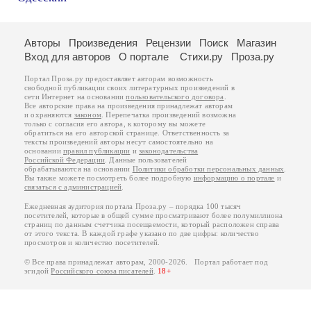
Авторы
Произведения
Рецензии
Поиск
Магазин
Вход для авторов
О портале
Стихи.ру
Проза.ру
Портал Проза.ру предоставляет авторам возможность
свободной публикации своих литературных произведений в
сети Интернет на основании
пользовательского договора
.
Все авторские права на произведения принадлежат авторам
и охраняются
законом
. Перепечатка произведений возможна
только с согласия его автора, к которому вы можете
обратиться на его авторской странице. Ответственность за
тексты произведений авторы несут самостоятельно на
основании
правил публикации
и
законодательства
Российской Федерации
. Данные пользователей
обрабатываются на основании
Политики обработки персональных данных
.
Вы также можете посмотреть более подробную
информацию о портале
и
связаться с администрацией
.
Ежедневная аудитория портала Проза.ру – порядка 100 тысяч
посетителей, которые в общей сумме просматривают более полумиллиона
страниц по данным счетчика посещаемости, который расположен справа
от этого текста. В каждой графе указано по две цифры: количество
просмотров и количество посетителей.
© Все права принадлежат авторам, 2000-2026. Портал работает под
эгидой
Российского союза писателей
.
18+