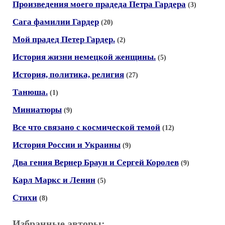
Произведения моего прадеда Петра Гардера
(3)
Сага фамилии Гардер
(20)
Мой прадед Петер Гардер.
(2)
История жизни немецкой женщины.
(5)
История, политика, религия
(27)
Танюша.
(1)
Миниатюры
(9)
Все что связано с космической темой
(12)
История России и Украины
(9)
Два гения Вернер Браун и Сергей Королев
(9)
Карл Маркс и Ленин
(5)
Стихи
(8)
Избранные авторы: