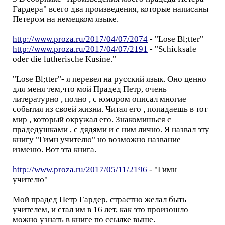
Гардера" всего два произведения, которые написаны
Петером на немецком языке.
http://www.proza.ru/2017/04/07/2074
- "Lose Bl;tter"
http://www.proza.ru/2017/04/07/2191
- "Schicksale
oder die lutherische Kusine."
"Lose Bl;tter"- я перевел на русский язык. Оно ценно
для меня тем,что мой Прадед Петр, очень
литературно , полно , с юмором описал многие
события из своей жизни. Читая его , попадаешь в тот
мир , который окружал его. Знакомишься с
прадедушками , с дядями и с ним лично. Я назвал эту
книгу "Гимн учителю" но возможно название
изменю. Вот эта книга.
http://www.proza.ru/2017/05/11/2196
- "Гимн
учителю"
Мой прадед Петр Гардер, страстно желал быть
учителем, и стал им в 16 лет, как это произошло
можно узнать в книге по ссылке выше.