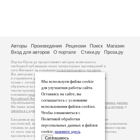
Авторы
Произведения
Рецензии
Поиск
Магазин
Вход для авторов
О портале
Стихи.ру
Проза.ру
Портал Проза.ру предоставляет авторам возможность
свободной публикации своих литературных произведений в
сети Интернет на основании
пользовательского договора
.
Все авторские права на произведения принадлежат авторам
и охраняются
законом
. Перепечатка произведений возможна
Мы используем файлы cookie
только с согласия его автора, к которому вы можете
обратиться на его авторской странице. Ответственность за
для улучшения работы сайта.
тексты произведений авторы несут самостоятельно на
Оставаясь на сайте, вы
основании
правил публикации
и
законодательства
Российской Федерации
. Данные пользователей
соглашаетесь с условиями
обрабатываются на основании
Политики обработки персональных данных
.
использования файлов cookies.
Вы также можете посмотреть более подробную
информацию о портале
и
связаться с администрацией
.
Чтобы ознакомиться с
Политикой обработки
Ежедневная аудитория портала Проза.ру – порядка 100 тысяч
посетителей, которые в общей сумме просматривают более полумиллиона
персональных данных и файлов
страниц по данным счетчика посещаемости, который расположен справа
cookie,
нажмите здесь
.
от этого текста. В каждой графе указано по две цифры: количество
просмотров и количество посетителей.
Соглашаюсь