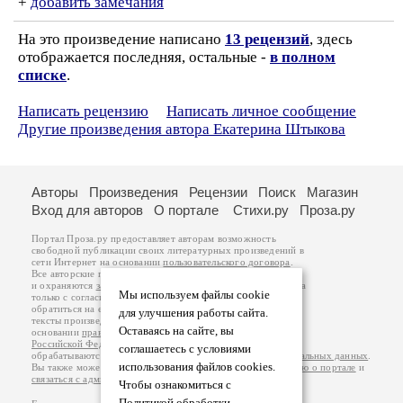
+
добавить замечания
На это произведение написано
13 рецензий
, здесь
отображается последняя, остальные -
в полном
списке
.
Написать рецензию
Написать личное сообщение
Другие произведения автора Екатерина Штыкова
Авторы
Произведения
Рецензии
Поиск
Магазин
Вход для авторов
О портале
Стихи.ру
Проза.ру
Портал Проза.ру предоставляет авторам возможность
свободной публикации своих литературных произведений в
сети Интернет на основании
пользовательского договора
.
Все авторские права на произведения принадлежат авторам
и охраняются
законом
. Перепечатка произведений возможна
Мы используем файлы cookie
только с согласия его автора, к которому вы можете
обратиться на его авторской странице. Ответственность за
для улучшения работы сайта.
тексты произведений авторы несут самостоятельно на
Оставаясь на сайте, вы
основании
правил публикации
и
законодательства
Российской Федерации
. Данные пользователей
соглашаетесь с условиями
обрабатываются на основании
Политики обработки персональных данных
.
использования файлов cookies.
Вы также можете посмотреть более подробную
информацию о портале
и
связаться с администрацией
.
Чтобы ознакомиться с