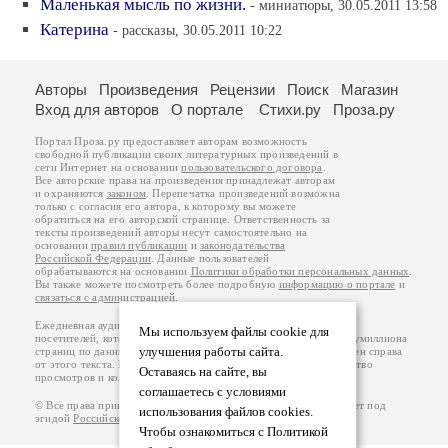
Маленькая мысль по жизни.
- миниатюры, 30.05.2011 13:58
Катерина
- рассказы, 30.05.2011 10:22
Авторы
Произведения
Рецензии
Поиск
Магазин
Вход для авторов
О портале
Стихи.ру
Проза.ру
Портал Проза.ру предоставляет авторам возможность
свободной публикации своих литературных произведений в
сети Интернет на основании
пользовательского договора
.
Все авторские права на произведения принадлежат авторам
и охраняются
законом
. Перепечатка произведений возможна
только с согласия его автора, к которому вы можете
обратиться на его авторской странице. Ответственность за
тексты произведений авторы несут самостоятельно на
основании
правил публикации
и
законодательства
Российской Федерации
. Данные пользователей
обрабатываются на основании
Политики обработки персональных данных
.
Вы также можете посмотреть более подробную
информацию о портале
и
связаться с администрацией
.
Ежедневная аудитория портала Проза.ру – порядка 100 тысяч
Мы используем файлы cookie для
посетителей, которые в общей сумме просматривают более полумиллиона
улучшения работы сайта.
страниц по данным счетчика посещаемости, который расположен справа
от этого текста. В каждой графе указано по две цифры: количество
Оставаясь на сайте, вы
просмотров и количество посетителей.
соглашаетесь с условиями
© Все права принадлежат авторам, 2000-2026. Портал работает под
использования файлов cookies.
эгидой
Российского союза писателей
.
18+
Чтобы ознакомиться с Политикой