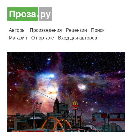
Авторы
Произведения
Рецензии
Поиск
Магазин
О портале
Вход для авторов