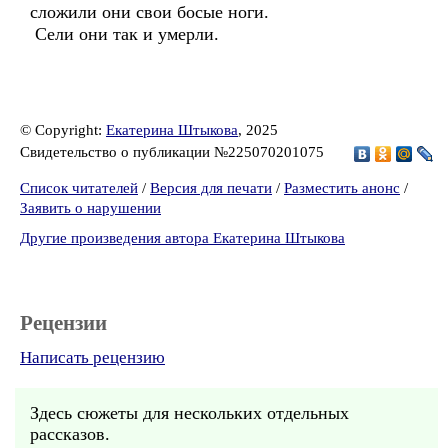
сложили они свои босые ноги.
Cели они так и умерли.
© Copyright:
Екатерина Штыкова
, 2025
Свидетельство о публикации №225070201075
Список читателей
/
Версия для печати
/
Разместить анонс
/
Заявить о нарушении
Другие произведения автора Екатерина Штыкова
Рецензии
Написать рецензию
Здесь сюжеты для нескольких отдельных
рассказов.