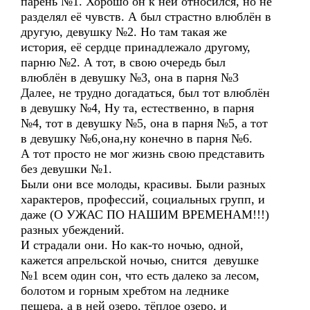
парень №1. Хорошо он к ней относился, но не
разделял её чувств. А был страстно влюблён в
другую, девушку №2. Но там такая же
история, её сердце принадлежало другому,
парню №2. А тот, в свою очередь был
влюблён в девушку №3, она в парня №3
Далее, не трудно догадаться, был тот влюблён
в девушку №4, Ну та, естественно, в парня
№4, тот в девушку №5, она в парня №5, а тот
в девушку №6,она,ну конечно в парня №6.
А тот просто не мог жизнь свою представить
без девушки №1.
Были они все молоды, красивы. Были разных
характеров, профессий, социальных групп, и
даже (О УЖАС ПО НАШИМ ВРЕМЕНАМ!!!)
разных убеждений.
И страдали они. Но как-то ночью, одной,
кажется апрельской ночью, снится девушке
№1 всем один сон, что есть далеко за лесом,
болотом и горным хребтом на леднике
пещера, а в ней озеро, тёплое озеро, и