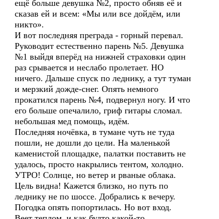
ещё больше девушка №2, просто обняв её и
сказав ей и всем: «Мы или все дойдём, или
никто».
И вот последняя преграда - горный перевал.
Руководит естественно парень №5. Девушка
№1 выйдя вперёд на нижней страховки один
раз срывается и неслабо пролетает. НО
ничего. Дальше спуск по леднику, а тут туман
и мерзкий дожде-снег. Опять немного
прокатился парень №4, подвернул ногу. И что
его больше опечалило, гриф гитары сломал.
небольшая мед помощь, идём.
Последняя ночёвка, в тумане чуть не туда
пошли, не дошли до цели. На маленькой
каменистой площадке, палатки поставить не
удалось, просто накрылись тентом, холодно.
УТРО! Солнце, но ветер и рваные облака.
Цель видна! Кажется близко, но путь по
леднику не по шоссе. Добрались к вечеру.
Погодка опять попортилась. Но вот вход.
Веет теплом, и как будто какой-то