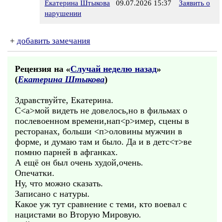
Екатерина Штыкова
09.07.2026 15:37
Заявить о
нарушении
+
добавить замечания
Рецензия на «
Случай неделю назад
»
(
Екатерина Штыкова
)
Здравствуйте, Екатерина.
С<а>мой видеть не довелось,но в фильмах о
послевоенном времени,нап<р>имер, сцены в
ресторанах, больши <п>оловины мужчин в
форме, и думаю там и было. Да и в детс<т>ве
помню парней в афганках.
А ещё он был очень худой,очень.
Опечатки.
Ну, что можно сказать.
Записано с натуры.
Какое уж тут сравнение с теми, кто воевал с
нацистами во Вторую Мировую.