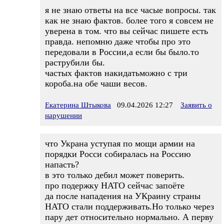
я не знаю ответы на все часые вопросы. так
как не знаю фактов. более того я совсем не
уверена в том. что вы сейчас пишете есть
правда. непомню даже чтобы про это
передовали в России,а если бы было.то
раструбили бы.
частых фактов накидатьможно с три
короба.на обе чаши весов.
Екатерина Штыкова
09.04.2026 12:27
Заявить о
нарушении
что Украна уступая по мощи армии на
порядки Росси собиралась на Россию
напасть?
в это только дебил может поверить.
про подержку НАТО сейчас запоёте
да после нападения на УКраину страны
НАТО стали поддерживать.Но только через
пару дет относительно нормально. А перву