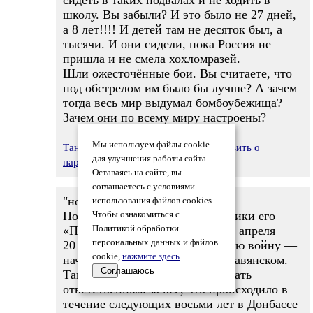
сидеть в таких подвалах и не ходить в
школу. Вы забыли? И это было не 27 дней,
а 8 лет!!!! И детей там не десяток был, а
тысячи. И они сидели, пока Россия не
пришла и не смела хохломразей.
Шли ожесточённые бои. Вы считаете, что
под обстрелом им было бы лучше? А зачем
тогда весь мир выдумал бомбоубежища?
Зачем они по всему миру настроены?
Мы используем файлы cookie
Таня Белова
10.04.2026 21:59
Заявить о
для улучшения работы сайта.
нарушении
Оставаясь на сайте, вы
соглашаетесь с условиями
"но войну-то начал Россия"
использования файлов cookies.
По словам Яроша, именно боевики его
Чтобы ознакомиться с
«Правого сектора» в ночь на 20 апреля
Политикой обработки
персональных данных и файлов
2014 года развязали гражданскую войну —
cookie,
нажмите здесь
.
начали боевые действия под Славянском.
Соглашаюсь
Таким образом, его можно считать
ответственным за всё, что происходило в
течение следующих восьми лет в Донбассе