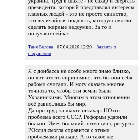
украина. Труд в шахте - не сахар и свергать
президента, который представлял интересы
главных людей - это не просто свинство,
это величайшая подлость, которую смогли
сделать жирные недоумки. За то и
получают сейчас.
Таня Белова
07.04.2026 12:20
Заявить о
нарушении
Я с донбасса не особо много знаю близко,
но вот что-то еприпомню, что бы они себя
рабоми считали. И могу сказать многие
точноза то, чтобы эти земли были
Украинскими. Многим в этом отношении
всё равно,лишь бы мир.
Да про труд на шахте несахар. НОэто
проблема всего СССР. Реформы ударили
больно. Имея больший потенциал, ресурсы.
РОссия смогла справится с этими
проблемами раньше. А то такое же