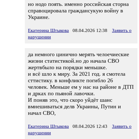
но нодо поять. именно российская сторна
справоцировала граждансукую войну в
Украине.
Екатерина Штыкова
08.04.2026 12:38
Заявить о
нарушении
да немного цинично мерять челоечиеские
жизни статистикой.но до начала СВО
жертвбыло на порядки меньшке.
и всё шло к миру. За 2021 год. я смотела
сттистику. в конфликте погибло 26
человек. Меньше ем у нас на районе в ДТП
и дрках по пьяной лавочки.
И поняв это, что скоро уйдёт шанс
вмнешиваться делв Украины, Путин и
начал СВО,
Екатерина Штыкова
08.04.2026 12:43
Заявить о
нарушении