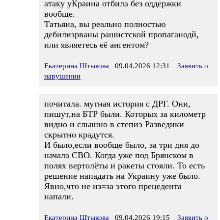
атаку уКраина отбила без оддержки
вообще.
Татьяна, вы реально полностью
дебилизрваны рашистской пропаганодй,
или являетесь её ангентом?
Екатерина Штыкова
09.04.2026 12:31
Заявить о
нарушении
почитала. мутная история с ДРГ. Они,
пишут,на БТР были. Которых за километр
видно и слышно в степиэ Разведики
скрытно крадутся.
И было,если вообще было, за три дня до
начала СВО. Когда уже под Брянском в
полях вертолёты и ракеты стояли. То есть
решение нападать на Украину уже было.
Явно,что не из=за этого прецедента
напали.
Екатерина Штыкова
09.04.2026 19:15
Заявить о