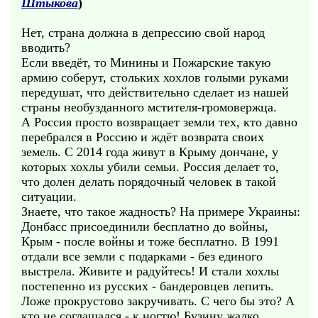
Штыкова
)
Нет, страна должна в депрессию свой народ
вводить?
Если введёт, то Минины и Пожарские такую
армию соберут, стольких хохлов голыми руками
передушат, что действительно сделает из нашей
страны необузданного мстителя-громовержца.
А Россия просто возвращает земли тех, кто давно
перебрался в Россию и ждёт возврата своих
земель. С 2014 года живут в Крыму дончане, у
которых хохлы убили семьи. Россия делает то,
что долен делать порядочный человек в такой
ситуации.
Знаете, что такое жадность? На примере Украины:
Донбасс присоединили бесплатно до войны,
Крым - после войны и тоже бесплатно. В 1991
отдали все земли с подарками - без единого
выстрела. Живите и радуйтесь! И стали хохлы
постепенно из русских - бандеровцев лепить.
Ложе прокрустово закручивать. С чего бы это? А
кто не соглашался - к ногтю! Бузину жалко...