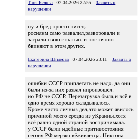
Таня Белова
07.04.2026 22:55
Заявить о
нарушении
ну и бред просто писец.
росиянм само развалил,разворовали и
засрали свою стоатью. и постоянно
бвиняют в этом других.
Екатерина Штыкова
07.04.2026 23:11
Заявить о
нарушении
ошибки СССР приплетать не надо. да они
были.из-за них развал ипроизошёл.
но РФ не СССР. Перезагрузка была,и всё в
одно время хорошо складывалось.
Кроме чисто личныз дел,это может явилось
причиной моего ерезда из уКраины.хотя
всё равно одной страной воспринимала.
у СССР были идейные притивостояния
сегоня РФ мерзко вёживаетца. Никтона