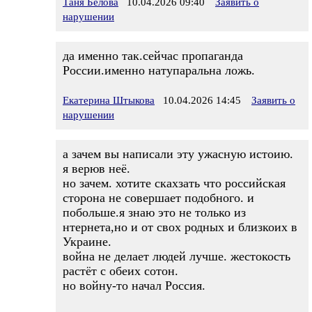
Таня Белова
10.04.2026 09:40
Заявить о
нарушении
да именно так.сейчас пропаганда
России.именно натупаральна ложь.
Екатерина Штыкова
10.04.2026 14:45
Заявить о
нарушении
а зачем вы написали эту ужасную истоию.
я верюв неё.
но зачем. хотите скахзать что российская
сторона не совершает подобного. и
побольше.я знаю это не только из
нтернета,но и от свох родных и близкоих в
Украине.
война не делает людей лучше. жестокость
растёт с обеих сотон.
но войну-то начал Россия.