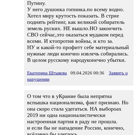
Путину.
У него душонка гопника.по всему водно.
Хотел миру крутость показать. В стрне
поднять рейтинг, как великий собиратель
земель руских. НЕ вышло.НО закончить
СВО сейчас,это оказаться мудаком перед
всеми. И ктопротив войны, и кто за.
НУ и какой-то профитт себе материальный
нужные люди конечно извлечь собирались.
В целом русскому народуконечно убытки.
Екатерина Штыкова
09.04.2026 00:36
Заявить о
нарушении
О том что в уКрание была непрятна
вспышка национализма, факт признаю. Но
она скоро стала удегаться. НА выбороах
2019 ни одна националистически
настроенная партия в раду не прошла.
и если бы не нападение России, конечно,
всёдавно бы улеглось.