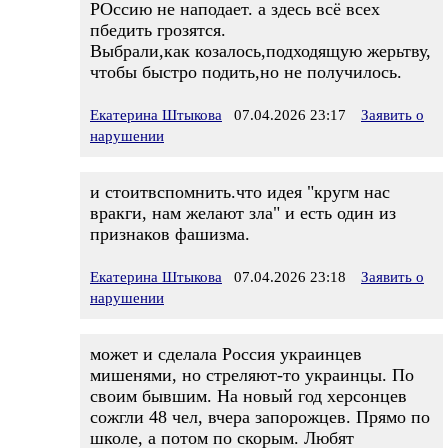
РОссию не наподает. а здесь всё всех
пбедить грозятся.
Выбрали,как козалось,подходящую жерьтву,
чтобы быстро подить,но не получилось.
Екатерина Штыкова
07.04.2026 23:17
Заявить о
нарушении
и стоитвспомнить.что идея "кругм нас
вракги, нам желают зла" и есть один из
признаков фашизма.
Екатерина Штыкова
07.04.2026 23:18
Заявить о
нарушении
может и сделала Россия украинцев
мишенями, но стреляют-то украинцы. По
своим бывшим. На новый год херсонцев
сожгли 48 чел, вчера запорожцев. Прямо по
школе, а потом по скорым. Любят