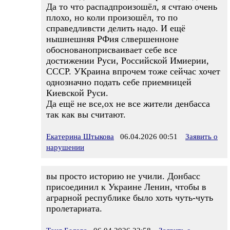
Да то что распадпроизошёл, я счтаю очень
плохо, но коли произошёл, то по
справедливсти делить надо. И ещё
нышнешняя РФия слвершенноне
обоснованоприсваивает себе все
достижении Руси, Российской Имиерии,
СССР. УКраина впрочем тоже сейчас хочет
однозначно подать себе приемницей
Киевской Руси.
Да ещё не все,ох не все жители денбасса
так как вы считают.
Екатерина Штыкова
06.04.2026 00:51
Заявить о
нарушении
вы просто историю не учили. Донбасс
присоединил к Украине Ленин, чтобы в
аграрной республике было хоть чуть-чуть
пролетариата.