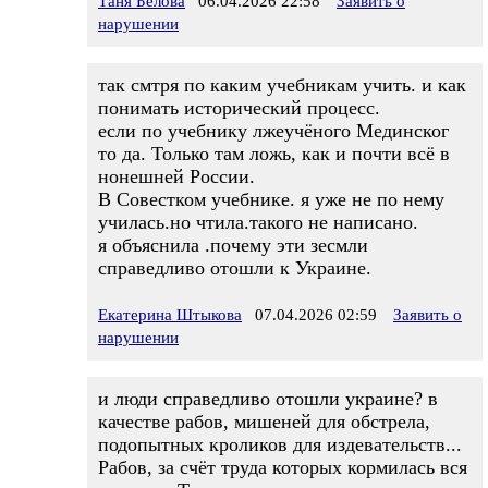
Таня Белова
06.04.2026 22:58
Заявить о
нарушении
так смтря по каким учебникам учить. и как
понимать исторический процесс.
если по учебнику лжеучёного Мединског
то да. Только там ложь, как и почти всё в
нонешней России.
В Совестком учебнике. я уже не по нему
училась.но чтила.такого не написано.
я объяснила .почему эти зесмли
справедливо отошли к Украине.
Екатерина Штыкова
07.04.2026 02:59
Заявить о
нарушении
и люди справедливо отошли украине? в
качестве рабов, мишеней для обстрела,
подопытных кроликов для издевательств...
Рабов, за счёт труда которых кормилась вся