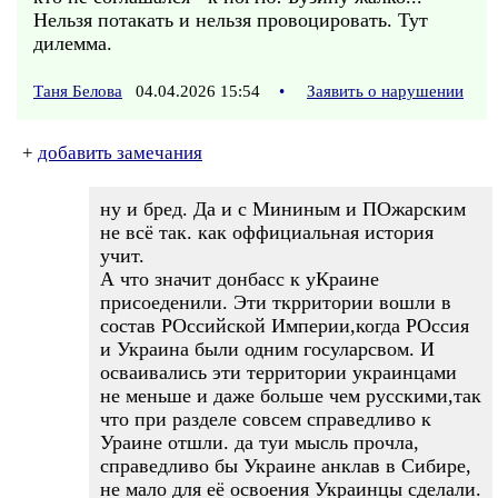
Нельзя потакать и нельзя провоцировать. Тут
дилемма.
Таня Белова
04.04.2026 15:54
•
Заявить о нарушении
+
добавить замечания
ну и бред. Да и с Мининым и ПОжарским
не всё так. как оффициальная история
учит.
А что значит донбасс к уКраине
присоеденили. Эти ткрритории вошли в
состав РОссийской Империи,когда РОссия
и Украина были одним госуларсвом. И
осваивались эти территории украинцами
не меньше и даже больше чем русскими,так
что при разделе совсем справедливо к
Ураине отшли. да туи мысль прочла,
справедливо бы Украине анклав в Сибире,
не мало для её освоения Украинцы сделали.