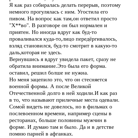
Я как раз собиралась делать перерыв, поэтому
немного прогулялась с ним. Угостила его
пивом. На вопрос как там,он ответил просто
"Х**во". В разговоре он был нормален и
приятен. Но иногда вдруг как буд-то
проваливался куда-то,лицо передёргивалось,
взляд становился, буд-то смотрит в какую-то
даль,которая не здесь.
Вернувшись я вдруг увидела пакет, сразу не
обратила внимание.Это была его форма.
оставил, решил болше не нужна.
Но меня зацепило это, что он стесняется
военной формы. А после Великой
Отечественной долго в ней ходили.И как раз
в то, что называют приличные места одевали.
Сомой видеть не довелось, но в фильмах о
послевоенном времени, например сцены в
ресторанах, больше половины мужчин в
форме. И думаю там и было. Да и в детстве
помню парней в афганках.