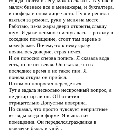
города, почти в лесу, можно сказать. А у нас в
малом бизнесе все и менеджеры, и бухгалтера,
и шофера в оном лице часто. Ну я и решила
взяться за ремонт, руки у меня на месте.
Работаю, из-за жары двери открыты,слышу
шум. Я даже ненмного испугалась. Прохожу в
соседнее помещение, стоит там парень в
комуфляже. Почему-то к нему сразу
появилось доверие, страх исчез.
И он поросил сперва попить. Я сказала вода
есть,но не питьевая. Он сказал, что в
последнее время и не такое пил. Я
поняла,откуда он прибыл.
Потом он попросил переодеться.
Тут я задала несколько нескромный вопрос, а
не дезиртир ли он. ОН ответил
отрицательно.Допустим поверила.
Но сказал, что просто чувсвует неприятные
взгляды когда в форме. Я вышла из
помещения. Он переделся,гражданка в
рюкзачке была, и ушёл.