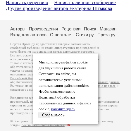
Написать рецензию
Написать личное сообщение
Другие произведения автора Екатерина Штыкова
Авторы
Произведения
Рецензии
Поиск
Магазин
Вход для авторов
О портале
Стихи.ру
Проза.ру
Портал Проза.ру предоставляет авторам возможность
свободной публикации своих литературных произведений в
сети Интернет на основании
пользовательского договора
.
Все авторские права на произведения принадлежат авторам
и охраняются
законом
. Перепечатка произведений возможна
Мы используем файлы cookie
только с согласия его автора, к которому вы можете
обратиться на его авторской странице. Ответственность за
для улучшения работы сайта.
тексты произведений авторы несут самостоятельно на
Оставаясь на сайте, вы
основании
правил публикации
и
законодательства
Российской Федерации
. Данные пользователей
соглашаетесь с условиями
обрабатываются на основании
Политики обработки персональных данных
.
использования файлов cookies.
Вы также можете посмотреть более подробную
информацию о портале
и
связаться с администрацией
.
Чтобы ознакомиться с
Политикой обработки
Ежедневная аудитория портала Проза.ру – порядка 100 тысяч
посетителей, которые в общей сумме просматривают более полумиллиона
персональных данных и файлов
страниц по данным счетчика посещаемости, который расположен справа
cookie,
нажмите здесь
.
от этого текста. В каждой графе указано по две цифры: количество
просмотров и количество посетителей.
Соглашаюсь
© Все права принадлежат авторам, 2000-2026. Портал работает под
эгидой
Российского союза писателей
.
18+