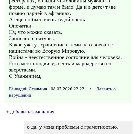
ресторанах, больши <п>оловины мужчин в
форме, и думаю там и было. Да и в детс<т>ве
помню парней в афганках.
А ещё он был очень худой,очень.
Опечатки.
Ну, что можно сказать.
Записано с натуры.
Какое уж тут сравнение с теми, кто воевал с
нацистами во Вторую Мировую.
Война - неестественное состояние для человека.
Есть место подвигу, а есть и мародерство со
зверствами.
С Уважением,
Геннадий Стальнич
08.07.2026 22:22
•
Заявить о
нарушении
+
добавить замечания
о да. у меня проблемы с грамотностью.