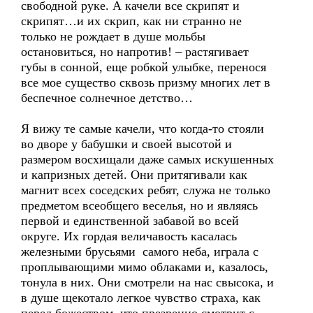
свободной руке. А качели все скрипят и
скрипят…и их скрип, как ни странно не
только не рождает в душе мольбы
остановиться, но напротив! – растягивает
губы в сонной, еще робкой улыбке, перенося
все мое существо сквозь призму многих лет в
беспечное солнечное детство…
Я вижу те самые качели, что когда-то стояли
во дворе у бабушки и своей высотой и
размером восхищали даже самых искушенных
и капризных детей. Они притягивали как
магнит всех соседских ребят, служа не только
предметом всеобщего веселья, но и являясь
первой и единственной забавой во всей
округе. Их гордая величавость касалась
железными брусьями самого неба, играла с
проплывающими мимо облаками и, казалось,
тонула в них. Они смотрели на нас свысока, и
в душе щекотало легкое чувство страха, как