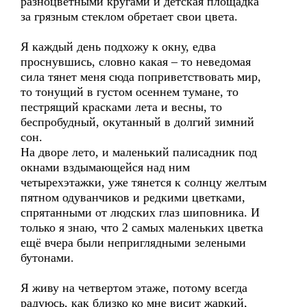
разноцветными кругами и детская площадка
за грязным стеклом обретает свои цвета.
Я каждый день подхожу к окну, едва
проснувшись, словно какая – то неведомая
сила тянет меня сюда поприветствовать мир,
то тонущий в густом осеннем тумане, то
пестрящий красками лета и весны, то
беспробудный, окутанный в долгий зимний
сон.
На дворе лето, и маленький палисадник под
окнами вздымающейся над ним
четырехэтажки, уже тянется к солнцу желтым
пятном одуванчиков и редкими цветками,
спрятанными от людских глаз шиповника. И
только я знаю, что 2 самых маленьких цветка
ещё вчера были неприглядными зелеными
бутонами.
Я живу на четвертом этаже, потому всегда
радуюсь, как близко ко мне висит жаркий,