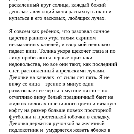
раскаленный круг солнца, каждый божий
день заставляющий меня распахнуть окно и
купаться в его ласковых, любящих лучах.
Я совсем как ребенок, что разорвал сонное
царство раннего утра тихим скрипом
несмазанных качелей, и взор мой невольно
падает вниз. Толика укора щекочет глаза и по
лицу пробегаются первые признаки
недовольства, но все они тают, как последний
снег, растопленный апрельскими лучами.
Девочке на качелях от силы лет пять. Я не
вижу ее лица – зрение в минус один
размазывает ее черты в мутное пятно – но
отчетливо вижу белый праздничный бант на
жидких волосах пшеничного цвета и вязаную
кофту на размер больше поверх просторной
футболки и простенькой юбочки в складку.
Девочка держится ручонкой за железный
подлокотник и умудряется жевать яблоко в