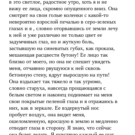
в это светлое, радостное утро, хоть я и не
вижу ее лица, скромно опущенного вниз. Она
смотрит на свои голые коленки с какой-то
невероятно взрослой печалью в серо-зеленых
глазах и я , словно оторвавшись от земли лечу
к ней и уже различаю не только цвет ее
задумчивых глаз, но и жуткую боль,
застывшую на синеватых губах, как проказа,
мешающая расцвести бутону! Ее лицо так
близко от моего, но она не спешит увидеть
меня, отчаянно рвущуюся к ней сквозь
бетонную стену, вдруг выросшую на пути!
Она вздыхает так тяжело и так угрюмо,
словно старуха, навсегда прощающаяся с
белым светом и наконец поднимает на меня
свои покрытые пеленой глаза и я отражаюсь в
них, как в зеркале. Ее вздернутый нос
пробует воздух, она видит меня,
ошеломленную, вросшую в землю и медленно
отводит глаза в сторону. Я знаю, что сейчас
она будет делать. Я чувствую каждый ее шаг,