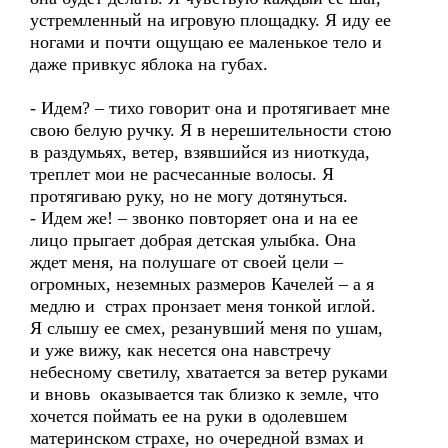
устремленный на игровую площадку. Я иду ее
ногами и почти ощущаю ее маленькое тело и
даже привкус яблока на губах.
- Идем? – тихо говорит она и протягивает мне
свою белую ручку. Я в нерешительности стою
в раздумьях, ветер, взявшийся из ниоткуда,
треплет мои не расчесанные волосы. Я
протягиваю руку, но не могу дотянуться.
- Идем же! – звонко повторяет она и на ее
лицо прыгает добрая детская улыбка. Она
ждет меня, на полушаге от своей цели –
огромных, неземных размеров Качелей – а я
медлю и страх пронзает меня тонкой иглой.
Я слышу ее смех, резанувший меня по ушам,
и уже вижу, как несется она навстречу
небесному светилу, хватается за ветер руками
и вновь оказывается так близко к земле, что
хочется поймать ее на руки в одолевшем
материнском страхе, но очередной взмах и