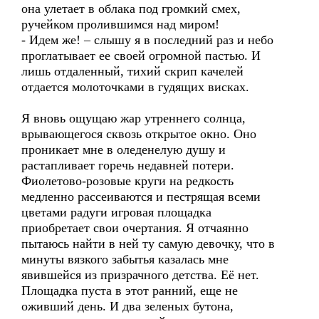
она улетает в облака под громкий смех,
ручейком пролившимся над миром!
- Идем же! – слышу я в последний раз и небо
проглатывает ее своей огромной пастью. И
лишь отдаленный, тихий скрип качелей
отдается молоточками в гудящих висках.
Я вновь ощущаю жар утреннего солнца,
врывающегося сквозь открытое окно. Оно
проникает мне в оледенелую душу и
растапливает горечь недавней потери.
Фиолетово-розовые круги на редкость
медленно рассеиваются и пестрящая всеми
цветами радуги игровая площадка
приобретает свои очертания. Я отчаянно
пытаюсь найти в ней ту самую девочку, что в
минуты вязкого забытья казалась мне
явившейся из призрачного детства. Её нет.
Площадка пуста в этот ранний, еще не
оживший день. И два зеленых бутона,