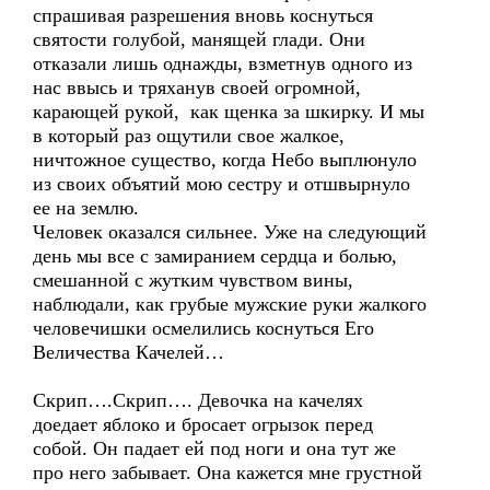
спрашивая разрешения вновь коснуться
святости голубой, манящей глади. Они
отказали лишь однажды, взметнув одного из
нас ввысь и тряханув своей огромной,
карающей рукой, как щенка за шкирку. И мы
в который раз ощутили свое жалкое,
ничтожное существо, когда Небо выплюнуло
из своих объятий мою сестру и отшвырнуло
ее на землю.
Человек оказался сильнее. Уже на следующий
день мы все с замиранием сердца и болью,
смешанной с жутким чувством вины,
наблюдали, как грубые мужские руки жалкого
человечишки осмелились коснуться Его
Величества Качелей…
Скрип….Скрип…. Девочка на качелях
доедает яблоко и бросает огрызок перед
собой. Он падает ей под ноги и она тут же
про него забывает. Она кажется мне грустной