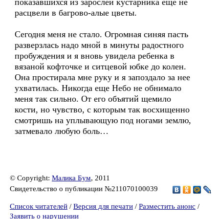
показавшихся из зарослей кустарника еще не
расцвели в багрово-алые цветы.
Сегодня меня не стало. Огромная синяя пасть
разверзлась надо мной в минуты радостного
пробуждения и я вновь увидела ребенка в
вязаной кофточке и ситцевой юбке до колен.
Она простирала мне руку и я запоздало за нее
ухватилась. Никогда еще Небо не обнимало
меня так сильно. От его объятий щемило
кости, но чувство, с которым так восхищенно
смотришь на уплывающую под ногами землю,
затмевало любую боль…
© Copyright:
Малика Бум
, 2011
Свидетельство о публикации №211070100039
Список читателей
/
Версия для печати
/
Разместить анонс
/
Заявить о нарушении