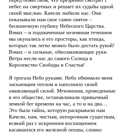
перед божеством, что презренно смотрит с
небес на смертных и решает их судьбы одной
своей мыслью. Качели любили нас. Они
показывали нам свое самое святое –
бесконечную глубину Небесного Царства.
Взмах – и подхваченные неземным течением
мы окунались в его просторы, как птицы,
которых так легко можно было достать рукой!
Взмах – и сильные, обволакивающие руки
Ветра несли нас до самого Солнца в
Королевство Свободы и Счастья!
Я трогала Небо руками. Небо обнимало меня
ласкающим теплом и наполняло своей
оживляющей силой. Мгновения, проведенные
в его обществе, останавливали привычный
земной бег времени на час, а то и на два…
Это была тайна, которую раскрывали нам
Качели, нам, чистым, непорочным существам,
всякий раз с искренним восхищением
касавшихся его железной опоры, словно