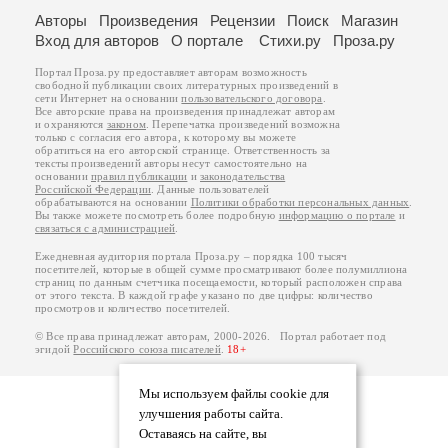
Авторы
Произведения
Рецензии
Поиск
Магазин
Вход для авторов
О портале
Стихи.ру
Проза.ру
Портал Проза.ру предоставляет авторам возможность
свободной публикации своих литературных произведений в
сети Интернет на основании
пользовательского договора
.
Все авторские права на произведения принадлежат авторам
и охраняются
законом
. Перепечатка произведений возможна
только с согласия его автора, к которому вы можете
обратиться на его авторской странице. Ответственность за
тексты произведений авторы несут самостоятельно на
основании
правил публикации
и
законодательства
Российской Федерации
. Данные пользователей
обрабатываются на основании
Политики обработки персональных данных
.
Вы также можете посмотреть более подробную
информацию о портале
и
связаться с администрацией
.
Ежедневная аудитория портала Проза.ру – порядка 100 тысяч
посетителей, которые в общей сумме просматривают более полумиллиона
страниц по данным счетчика посещаемости, который расположен справа
от этого текста. В каждой графе указано по две цифры: количество
просмотров и количество посетителей.
© Все права принадлежат авторам, 2000-2026. Портал работает под
эгидой
Российского союза писателей
.
18+
Мы используем файлы cookie для
улучшения работы сайта.
Оставаясь на сайте, вы