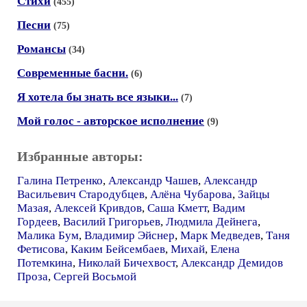
Стихи
(455)
Песни
(75)
Романсы
(34)
Современные басни.
(6)
Я хотела бы знать все языки...
(7)
Мой голос - авторское исполнение
(9)
Избранные авторы:
Галина Петренко
,
Александр Чашев
,
Александр
Васильевич Стародубцев
,
Алёна Чубарова
,
Зайцы
Мазая
,
Алексей Кривдов
,
Саша Кметт
,
Вадим
Гордеев
,
Василий Григорьев
,
Людмила Дейнега
,
Малика Бум
,
Владимир Эйснер
,
Марк Медведев
,
Таня
Фетисова
,
Каким Бейсембаев
,
Михай
,
Елена
Потемкина
,
Николай Бичехвост
,
Александр Демидов
Проза
,
Сергей Восьмой