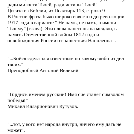
ради милости Твоей, ради истины Твоей".
Цитата из Библии, из Псалтирь 113, строка 9.
В России фраза было широко известна до революции
1917 года в варианте " Не намъ, не намъ, а имени
Твоему" (слава). Эти слова нанесены на медали, в
память Отечественной войны 1812 года и
освобождения России от нашествия Наполеона I.
"...Бойся сделаться известным по какому-либо из дел
твоих."
Преподобный Антоний Великий
"Гордись именем русский! Имя сие станет символом
победы!"
Михаил Илларионович Кутузов.
"...тот, у кого нет наро­да внутри, ничего ему дать не
может".