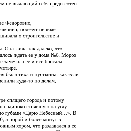
чем не выдающий себя среди сотен
ине Федоровне,
наконец, полезут первые
ашивала о строительстве и
 Она жила так далеко, что
шлось ждать ее у дома №6. Мороз
 замечала ее и все бросала
 четыре.
я была тиха и пустынна, как если
енили куда-то по делам,
ре спящего города и потому
на одиноко стоявшую на углу
шую губами «Царю Небесный…». В
0, а порой и более минут в
ным хором, что раздавался в ее