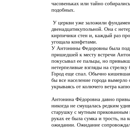
часовеньках или тайно собирались
подобных.
У церкви уже заложили фундамент
двенадцатикупольной. Она с нетер
кирпичики стен и, каждый раз про
угощала конфетами.
У Антонины Федоровны была подру
пришедшей к месту встречи Антон
покусывал ее пальцы, но привыкша
нетерпеливые взгляды на стрелку 
Город еще спал. Обычно кишевшая 
бы все население города вымерло
укрываясь от колючего ветра кап
Антонина Фёдоровна давно привык
никогда не смущалась редким уди
старушку с мутным прикованным 
руках ее была сумка и трость, на
ожидании. Ожидание сопровождал