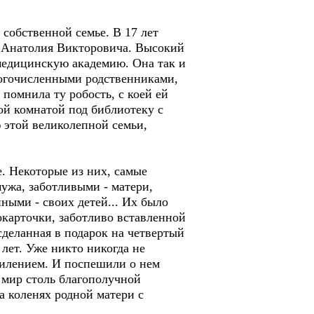
 собственной семье. В 17 лет
 Анатолия Викторовича. Высокий
 медицинскую академию. Она так и
ногочисленными родственниками,
омнила ту робость, с коей ей
ой комнатой под библиотеку с
ю этой великолепной семьи,
. Некоторые из них, самые
ужа, заботливыми - матери,
ными - своих детей... Их было
карточки, заботливо вставленной
сделанная в подарок на четвертый
лет. Уже никто никогда не
милением. И поспешили о нем
 мир столь благополучной
а коленях родной матери с