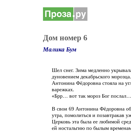
Дом номер 6
Малика Бум
Шел снег. Зима медленно укрывал
дуновением декабрьского морозца
Антонина Фёдоровна стояла на угл
варежках.
«Брр… вот так мороз Бог послал
В свои 69 Антонина Фёдоровна об
утра, помолиться и позавтракав у
Церковь эта была ее любимой сред
ей ностальгию по былым времена