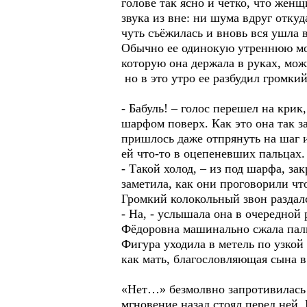
голове так ясно и четко, что жен
звука из вне: ни шума вдруг отк
чуть съёжилась и вновь вся ушла в
Обычно ее одинокую утреннюю мол
которую она держала в руках, мож
но в это утро ее разбудил громк
- Бабуль! – голос перешел на кри
шарфом поверх. Как это она так з
пришлось даже отпрянуть на шаг и
ей что-то в оцепеневших пальцах.
- Такой холод, – из под шарфа, з
заметила, как они проговорили что
Громкий колокольный звон раздалс
- На, - услышала она в очередной 
Фёдоровна машинально сжала пальц
Фигура уходила в метель по узкой
как мать, благословляющая сына в
«Нет…» безмолвно запротивилась 
мгновение назад стоял перед ней.