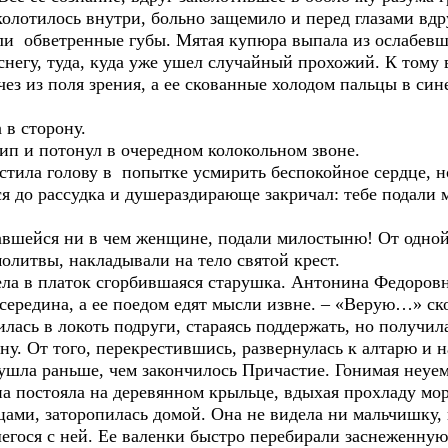
колотилось внутри, больно защемило и перед глазами вдру
ли обветренные губы. Мятая купюра выпала из ослабевши
 снегу, туда, куда уже ушел случайный прохожий. К том
чез из поля зрения, а ее скованные холодом пальцы в си
 в сторону.
рип и потонул в очередном колокольном звоне.
тила голову в попытке усмирить беспокойное сердце, но
ся до рассудка и душераздирающе закричал: тебе подали
вшейся ни в чем женщине, подали милостыню! От одной 
олитвы, накладывали на тело святой крест.
ела в платок сгорбившаяся старушка. Антонина Федоровн
середина, а ее поедом едят мысли извне. – «Верую…» ско
ась в локоть подруги, стараясь поддержать, но получила
ну. От того, перекрестившись, развернулась к алтарю и н
ушла раньше, чем закончилось Причастие. Гонимая неу
а постояла на деревянном крыльце, вдыхая прохладу моро
ами, заторопилась домой. Она не видела ни мальчишку, 
егося с ней. Ее валенки быстро перебирали заснеженную