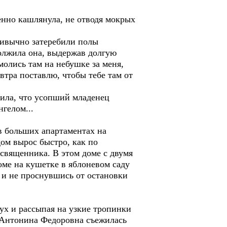
нно кашлянула, не отводя мокрых
 привычно затеребили полы
должила она, выдержав долгую
омолись там на небушке за меня,
автра поставлю, чтобы тебе там от
ила, что усопший младенец
гелом...
в больших апартаментах на
дом вырос быстро, как по
священника. В этом доме с двумя
оме на кушетке в яблоневом саду
 и не проснувшись от остановки
ух и рассыпая на узкие тропинки
. Антонина Федоровна съежилась