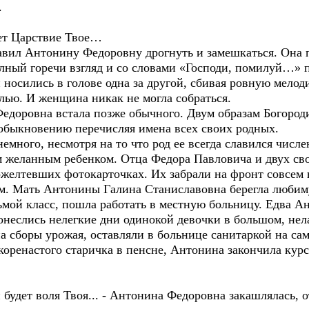
.
ет Царствие Твое…
тавил Антонину Федоровну дрогнуть и замешкаться. Она 
лный горечи взгляд и со словами «Господи, помилуй…» п
носились в голове одна за другой, сбивая ровную мелод
олью. И женщина никак не могла собраться.
доровна встала позже обычного. Двум образам Богород
обыкновению перечисляя имена всех своих родных.
ного, несмотря на то что род ее всегда славился числе
 желанным ребенком. Отца Федора Павловича и двух св
ожелтевших фотокарточках. Их забрали на фронт совсе
ом. Мать Антонины Галина Станиславовна берегла любиму
сьмой класс, пошла работать в местную больницу. Едва А
онеслись нелегкие дни одинокой девочки в большом, нел
на сборы урожая, оставляли в больнице санитаркой на с
 коренастого старичка в пенсне, Антонина закончила кур
 и будет воля Твоя... - Антонина Федоровна закашлялась,