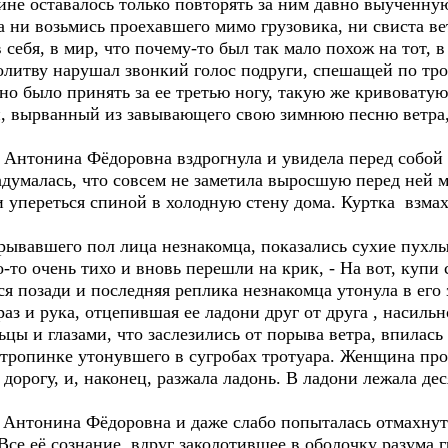
щине оставалось только повторять за ним давно выученн
уда ни возьмись проехавшего мимо грузовика, ни свиста
 себя, в мир, что почему-то был так мало похож на тот, 
итву нарушал звонкий голос подруги, спешащей по троту
но было принять за ее третью ногу, такую же кривоватую
ий, вырванный из завывающего свою зимнюю песню ветра
к, Антонина Фёдоровна вздрогнула и увидела перед собой
адумалась, что совсем не заметила выросшую перед ней м
 упереться спиной в холодную стену дома. Куртка взмах
акрывавшего пол лица незнакомца, показались сухие пух
-то очень тихо и вновь перешли на крик, - На вот, купи с
я позади и последняя реплика незнакомца утонула в его 
раз и рука, отцепившая ее ладони друг от друга , насиль
ы и глазами, что заслезились от порыва ветра, впилась
 тропинке утонувшего в сугробах тротуара. Женщина про
 дорогу, и, наконец, разжала ладонь. В ладони лежала де
Антонина Фёдоровна и даже слабо попыталась отмахнутьс
 Все её сознание, вдруг заколотившее в оболочку разум