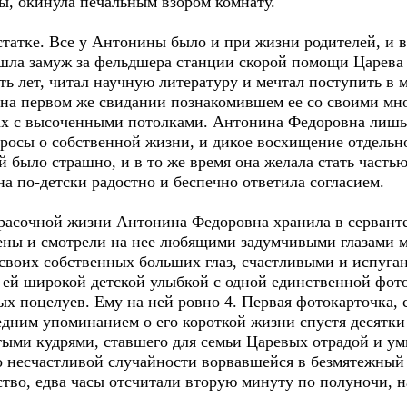
ы, окинула печальным взором комнату.
статке. Все у Антонины было и при жизни родителей, и в
шла замуж за фельдшера станции скорой помощи Царева
ять лет, читал научную литературу и мечтал поступить в
е, на первом же свидании познакомившем ее со своими м
 с высоченными потолками. Антонина Федоровна лишь п
просы о собственной жизни, и дикое восхищение отдельн
 было страшно, и в то же время она желала стать часть
на по-детски радостно и беспечно ответила согласием.
асочной жизни Антонина Федоровна хранила в серванте
ены и смотрели на нее любящими задумчивыми глазами м
воих собственных больших глаз, счастливыми и испуган
 ей широкой детской улыбкой с одной единственной фото
тых поцелуев. Ему на ней ровно 4. Первая фотокарточка, 
едним упоминанием о его короткой жизни спустя десятки 
отыми кудрями, ставшего для семьи Царевых отрадой и у
по несчастливой случайности ворвавшейся в безмятежный
тво, едва часы отсчитали вторую минуту по полуночи, н