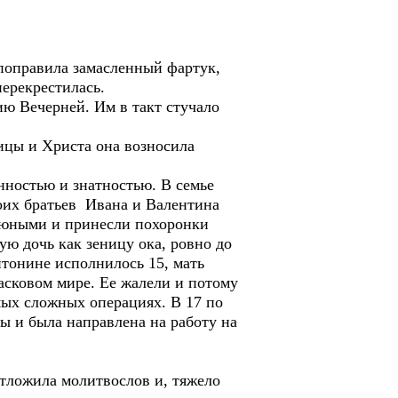
поправила замасленный фартук,
ерекрестилась.
ию Вечерней. Им в такт стучало
ицы и Христа она возносила
нностью и знатностью. В семье
оих братьев Ивана и Валентина
м юными и принесли похоронки
ю дочь как зеницу ока, ровно до
нтонине исполнилось 15, мать
асковом мире. Ее жалели и потому
амых сложных операциях. В 17 по
сы и была направлена на работу на
 отложила молитвослов и, тяжело