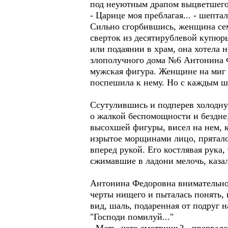
под неуютным драпом выцветшего 
- Царице моя преблагая... - шепта
Сильно сгорбившись, женщина семе
сверток из десятирублевой купюры
или подаянии в храм, она хотела н
злополучного дома №6 Антонина Фе
мужская фигура. Женщине на миг п
поспешила к нему. Но с каждым ш
Ссутулившись и подперев холодну
о жалкой беспомощности и бездне,
высохшей фигуры, висел на нем, 
изрытое морщинами лицо, пряталос
вперед рукой. Его костлявая рука,
сжимавшие в ладони мелочь, казал
Антонина Федоровна внимательно р
черты нищего и пыталась понять, 
вид, шаль, подаренная от подруг 
"Господи помилуй..."