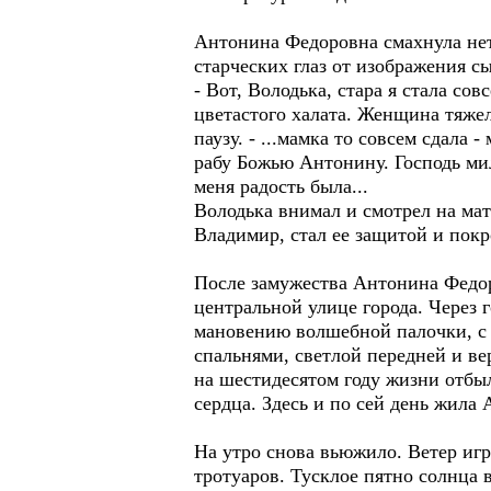
Антонина Федоровна смахнула нет
старческих глаз от изображения с
- Вот, Володька, стара я стала со
цветастого халата. Женщина тяжел
паузу. - ...мамка то совсем сдала
рабу Божью Антонину. Господь мило
меня радость была...
Володька внимал и смотрел на ма
Владимир, стал ее защитой и покр
После замужества Антонина Федор
центральной улице города. Через 
мановению волшебной палочки, с 
спальнями, светлой передней и ве
на шестидесятом году жизни отбы
сердца. Здесь и по сей день жила
На утро снова вьюжило. Ветер иг
тротуаров. Тусклое пятно солнца 