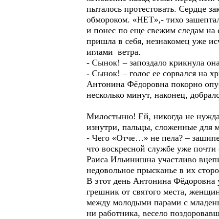
пыталось протестовать. Сердце за
обмороком. «НЕТ»,- тихо зашепта
и понес по еще свежим следам на
пришла в себя, незнакомец уже ис
иглами ветра.
- Сынок! – запоздало крикнула она
- Сынок! – голос ее сорвался на х
Антонина Фёдоровна покорно опус
несколько минут, наконец, добрал
Милостыню! Ей, никогда не нужда
изнутри, пальцы, сложенные для м
- Чего «Отче…» не пела? – зашип
что воскресной службе уже почти 
Раиса Ильинишна участливо вцепил
недовольное прысканье в их сторо
В этот день Антонина Фёдоровна 
грешник от святого места, женщин
между молодыми парами с младенц
ни работника, весело поздоровавш