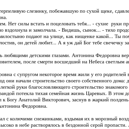
ерпеливую слезинку, побежавшую по сухой щеке, сдавле
ына.
всем. Нет силы встать и поцеловать тебя... - сухие руки
о вздохнула и замолчала. - Видишь, сынок... - тихо про
 - милостыню подают на улице, как нищенке какой... Ты п
стив, он детей любит... А я уж дай Бог тебе свечечку з
ть любящими детскими глазами. Антонина Федоровна вер
овителем, после смерти восшедший на Небеса светлым ан
овна с супругом некоторое время жили у его родителей 
год они начали строительство своего собственного дома: 
легкой руки благословляющего строительство знакомого 
рандой потекла тихая семейная жизнь Царевых. В этом д
л к Богу Анатолий Викторович, заснув в жаркий полдень
 Антонина Федоровна.
рал с колючими снежинками, вздымая их в морозный возд
высоко в небе растворялось в бездонной серой пропасти