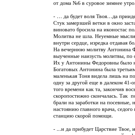
от дома №6 в суровое зимнее утро
- … да будет воля Твоя…да приид
Стук замерзшей ветки в окно зас
виновато бросила на иконостас по
Молитва не шла. Неуемные мысли 
внутри сердце, изредка отдавая б
На вечернюю молитву Антонина Фе
выученные наизусть молитвы, по 
Их у Антонины Федоровны было нем
Богатовых Антонина была третьим
маленькая Тоня видела лишь на п
одну за другой еще в далеком 41-
того времени как та, закончив во
скоропостижно скончалась. Так п
брали на заработки на посевные, 
настоянию главного врача, седого
станцию скорой помощи.
- ...и да прибудет Царствие Твое,