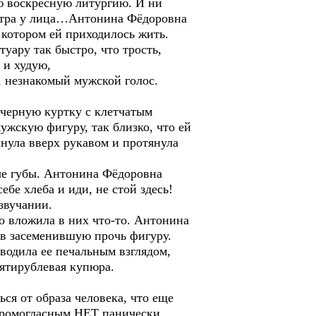
ую воскресную литургию. И ни
 ветра у лица…Антонина Фёдоровна
в котором ей приходилось жить.
ару так быстро, что трость,
 и худую,
, незнакомый мужской голос.
 черную куртку с клетчатым
ужскую фигуру, так близко, что ей
нула вверх рукавом и протянула
лые губы. Антонина Фёдоровна
ебе хлеба и иди, не стой здесь!
звучании.
но вложила в них что-то. Антонина
 в засеменившую прочь фигуру.
водила ее печальным взглядом,
сятирублевая купюра.
я от образа человека, что еще
а громогласным НЕТ панически