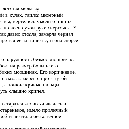
с детства молитву.
ой в кулак, таился мизерный
олитвы, вертелись мысли о нищих
а в своей сухой руке сверточек. У
ак давно стояла, замерла черная
принял ее за нищенку и она скорее
го наружность безмолвно кричала
бок, на размер больше его
боких морщинах. Его коричневое,
 глаза, замерев с протянутой
а, а тонкие кривые пальцы,
чуть слышно хрипел.
а старательно вглядывалась в
и старенькое, имело приличный
овой и шептала бесконечное