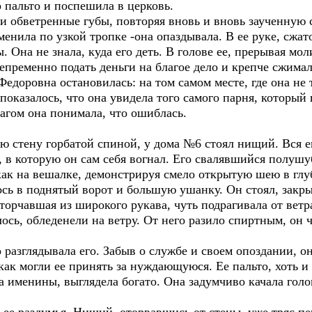
пальто и поспешила в церковь.
ли обветренные губы, повторяя вновь и вновь заученную 
нила по узкой тропке -она опаздывала. В ее руке, сжат
. Она не знала, куда его деть. В голове ее, прерывая м
епременно подать деньги на благое дело и крепче сжимал
доровна остановилась: на том самом месте, где она не т
оказалось, что она увидела того самого парня, который 
агом она понимала, что ошиблась.
ю стену горбатой спиной, у дома №6 стоял нищий. Вся е
 в которую он сам себя вогнал. Его свалявшийся полушу
как на вешалке, демонстрируя смело открытую шею в глу
ь в поднятый ворот и большую ушанку. Он стоял, закрыв
 торчавшая из широкого рукава, чуть подрагивала от ветр
ось, обледенели на ветру. От него разило спиртным, он 
азглядывала его. Забыв о службе и своем опоздании, он
как могли ее принять за нуждающуюся. Ее пальто, хоть 
на именины, выглядела богато. Она задумчиво качала гол