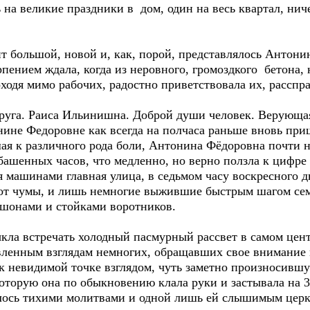
 на великие праздники в дом, один на весь квартал, ни
 большой, новой и, как, порой, представлялось Антон
пением ждала, когда из неровного, громоздкого бетона, 
ходя мимо рабочих, радостно приветствовала их, расспр
га. Раиса Ильинишна. Доброй души человек. Верующая.
ине Федоровне как всегда на полчаса раньше вновь при
я к различного рода боли, Антонина Фёдоровна почти не
башенных часов, что медленно, но верно ползла к цифре
машинами главная улица, в седьмом часу воскресного дн
 от чумы, и лишь немногие выжившие быстрым шагом сем
юшонами и стойками воротников.
ла встречать холодный пасмурный рассвет в самом цент
вленным взглядам немногих, обращавших свое внимание 
к невидимой точке взглядом, чуть заметно произносив
 которую она по обыкновению клала руки и застывала на 3
ось тихими молитвами и одной лишь ей слышимым церков