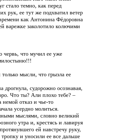
г стало темно, как перед
х рук, ее тут же подхватил ветер
у времени как Антонина Фёдоровна
ней варежке заколотило колючими
 червь, что мучил ее уже
 милостыню!!!
только мысли, что грызла ее
а дрогнула, судорожно осознавая,
ро. Что ты? Али плохо тебе? –
 немой отказ и чье-то
ачала усердно молиться.
емными мыслями, словно великий
зного утра и, крестясь и лавируя
протянувшего ей навстречу руку,
 тропку и уносили ее все дальше