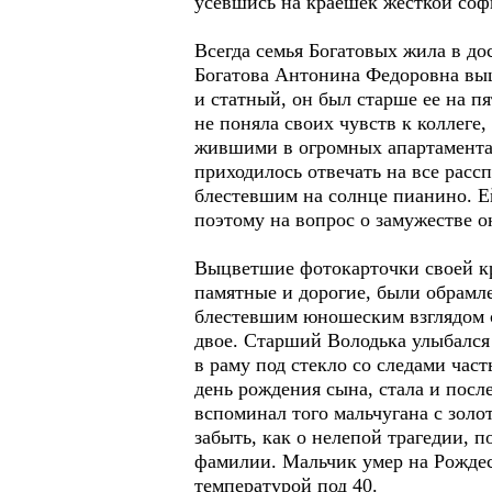
усевшись на краешек жесткой соф
Всегда семья Богатовых жила в до
Богатова Антонина Федоровна вы
и статный, он был старше ее на п
не поняла своих чувств к коллег
жившими в огромных апартаментах
приходилось отвечать на все расс
блестевшим на солнце пианино. Ей
поэтому на вопрос о замужестве о
Выцветшие фотокарточки своей кр
памятные и дорогие, были обрамл
блестевшим юношеским взглядом с
двое. Старший Володька улыбался
в раму под стекло со следами час
день рождения сына, стала и посл
вспоминал того мальчугана с зол
забыть, как о нелепой трагедии, 
фамилии. Мальчик умер на Рождес
температурой под 40.