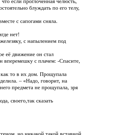
 что если проглоченная челюсть,
стоятельно блуждать по его телу,
вместе с сапогами сняла.
где нет!
 железяку, с напылением под
е её движение он стал
н вперемешку с плачем: -Спасите,
 как то в их дом. Прощупала
елила. – «Надо, говорит, на
ннего предмета не прощупала, зря
да, своего,так сказать
еном, но никакой такой вставной