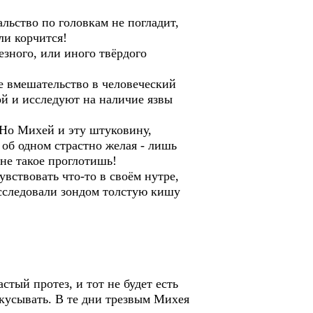
льство по головкам не погладит,
ли корчится!
зного, или иного твёрдого
е вмешательство в человеческий
ой и исследуют на наличие язвы
 Но Михей и эту штуковину,
 об одном страстно желая - лишь
не такое проглотишь!
вствовать что-то в своём нутре,
Исследовали зондом толстую кишу
тый протез, и тот не будет есть
окусывать. В те дни трезвым Михея