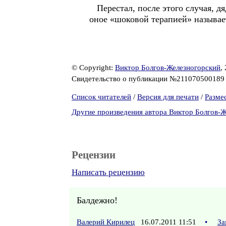
Перестал, после этого случая, дя
оное «шоковой терапией» называе
© Copyright:
Виктор Болгов-Железногорский
,
Свидетельство о публикации №21107050018
Список читателей
/
Версия для печати
/
Разме
Другие произведения автора Виктор Болгов-
Рецензии
Написать рецензию
Балдежно!
Валерий Кирилец
16.07.2011 11:51
•
За