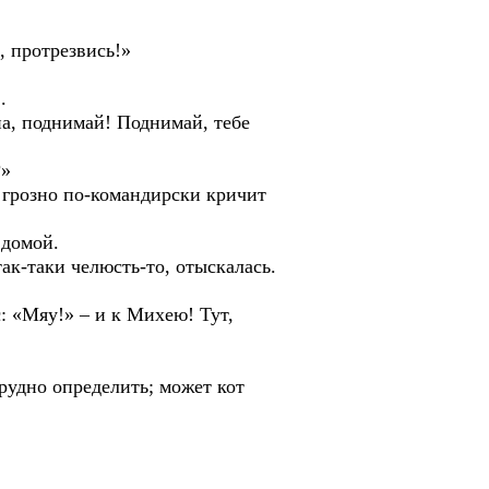
, протрезвись!»
.
а, поднимай! Поднимай, тебе
?»
 грозно по-командирски кричит
 домой.
к-таки челюсть-то, отыскалась.
: «Мяу!» – и к Михею! Тут,
рудно определить; может кот