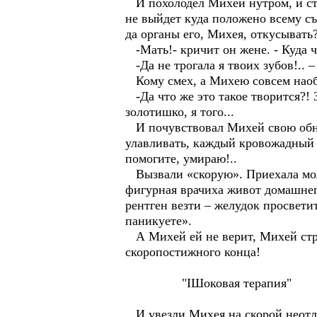
И похолодел Михей нутром, и стр
не выйдет куда положено всему съ
да органы его, Михея, откусывать?
-Мать!- кричит он жене. - Куда ч
-Да не трогала я твоих зубов!.. –
Кому смех, а Михею совсем наобор
-Да что же это такое творится?! 
золотишко, я того...
И почувствовал Михей свою обна
улавливать, каждый кровожадный у
помогите, умираю!..
Вызвали «скорую». Приехала молод
фигурная врачиха живот домашнего
рентген везти – желудок просветит
паникуете».
А Михей ей не верит, Михей страд
скоропостижного конца!
"IШоковая терапия"
И увезли Михея на скорой неотл