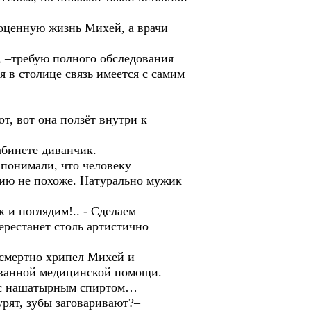
гоценную жизнь Михей, а врачи
, –требую полного обследования
я в столице связь имеется с самим
от, вот она ползёт внутри к
абинете диванчик.
 понимали, что человеку
цию не похоже. Натурально мужик
 и поглядим!.. - Сделаем
ерестанет столь артистично
едсмертно хрипел Михей и
ованной медицинской помощи.
у с нашатырным спиртом…
рят, зубы заговаривают?–