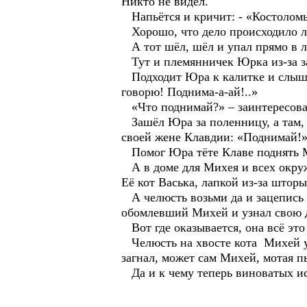
Никто не видел.
Напьётся и кричит: - «Костоломы
Хорошо, что дело происходило ле
А тот шёл, шёл и упал прямо в л
Тут и племянничек Юрка из-за за
Подходит Юра к калитке и слышит
говорю! Поднима-а-ай!..»
«Что поднимай?» – заинтересова
Зашёл Юра за поленницу, а там, 
своей жене Клавдии: «Поднимай!»
Помог Юра тёте Клаве поднять Ми
А в доме для Михея и всех окруж
Её кот Васька, лапкой из-за штор
А челюсть возьми да и зацепись у
обомлевший Михей и узнал свою 
Вот где оказывается, она всё это
Челюсть на хвосте кота Михей уви
загнал, может сам Михей, мотая пь
Да и к чему теперь виноватых ис