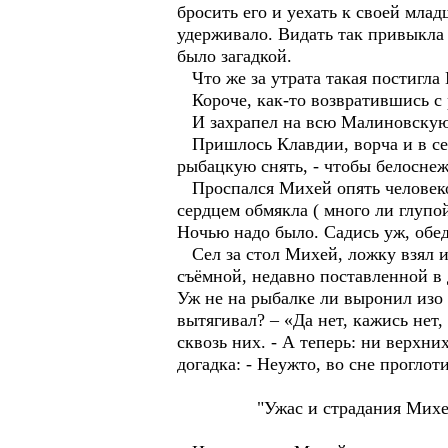
бросить его и уехать к своей млад
удерживало. Видать так привыкла
было загадкой.
Что же за утрата такая постигла
Короче, как-то возвратившись с р
И захрапел на всю Малиновскую
Пришлось Клавдии, ворча и в серд
рыбацкую снять, - чтобы белоснеж
Проспался Михей опять человеком 
сердцем обмякла ( много ли глупо
Ночью надо было. Садись уж, обед
Сел за стол Михей, ложку взял и, 
съёмной, недавно поставленной в 
Уж не на рыбалке ли выронил изо 
вытягивал? – «Да нет, кажись нет
сквозь них. - А теперь: ни верхн
догадка: - Неужто, во сне проглот
"Ужас и страдания Михе