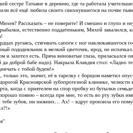
шей сестре Татьяне в деревню, где та работала учительше
 или всё ещё любила своего свихнувшегося на почве пья
 Михея? Рассказать – не поверите! И смешно и глупо и 
ыбалки, естественно поддатеньким, Михей завалился, как 
!
цах ругаясь, стягивать сапоги с ног наклюкавшегося гор
ный пододеяльник в мелкий цветочек, ирод, не испачкал
и захотел есть. Пряча виноватые глаза, приласкался он
й да доброй бабе надо). Накрыла Клавдия стол: «Ладно те
ничать с тобой будем!»
только это, значит, её в тарелку с борщом наметил опуст
дорогой Красноярской зубопротезной клинике, челюсти во
рта, когда с приятелем на спор пробку из бутылки семьд
, хорошо помню – всегда при мне, то есть во рту зубки 
их тебе зубов, ни нижних… Ах! – вдруг пронзила его по
ил?!»
я"