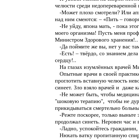
челюсти среди недопереваренной
-Может плохо смотрели? Или аппа
над ним смеются: – «Пить – говор
-Не уйду, япона мать, - пока это
моего организма! Пусть меня проф
Министром Здорового хранения!..
-Да поймите же вы, нет у вас там
-Есть! – твёрдо, со знанием дела 
сердцу!..
На глазах изумлённых врачей Мих
Опытные врачи в своей практике 
проглотить вставную челюсть нев
синеет. Зло взяло врачей и даже 
-Не может быть, чтобы медицина о
"шоковую терапию", чтобы не дури
прикидываться смертельно больн
-Режте поскорее, только выньте эн
продолжал синеть. Неровен час и
-Ладно, успокойтесь гражданин, 
Нюхать ватку пропитанную спирто