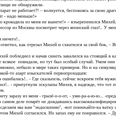
 пищи не обнаружили.
рат не работает?! – волнуется, беспокоясь за свою дра
ят - надо меньше!»
го крокодила из меня не вынете!» – взъерепенился Михей
ессор из Москвы посмотрит через японский глаз!.. У мен
 ничего!..
ответил, как отрезал Михей и схватился за свой бок, – В
ей побледнел и начав синеть завалился на стоящий в к
всякое повидали, но тут был особый случай. Умом они
оможно, небыло в мире таких примеров. Но и на симуля
какой-то азарт изыскателей первопроходцев:
шибалась!.. - Где скальпель, сейчас вскроем тебя мужик
л!.. - припугнули эскулапы Михея, в надежде, что тот п
ым.
ту заразу из меня - грызё-о-о-от, - уми-ра-а-ю-ю... -пр
 в самом деле помрёт не дождавшись высококвалифицир
сделаем мы вам "эндоскопию", -вот понюхайте-ка ватк
м Михей согласился. Но запах ему не понравился. – Ду