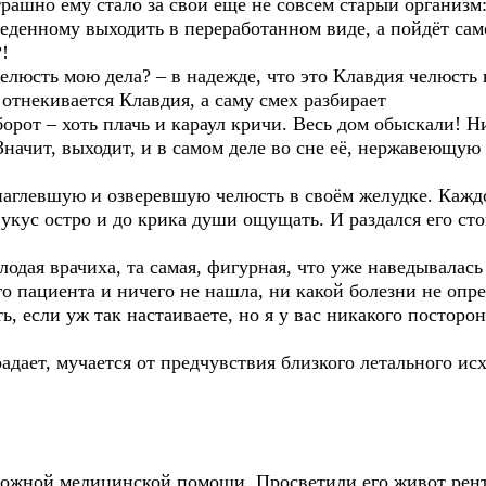
ашно ему стало за свой ещё не совсем старый организм:
еденному выходить в переработанном виде, а пойдёт само
!
елюсть мою дела? – в надежде, что это Клавдия челюсть 
 отнекивается Клавдия, а саму смех разбирает
от – хоть плачь и караул кричи. Весь дом обыскали! Ни
Значит, выходит, и в самом деле во сне её, нержавеющую
глевшую и озверевшую челюсть в своём желудке. Каждо
кус остро и до крика души ощущать. И раздался его сто
ая врачиха, та самая, фигурная, что уже наведывалась
 пациента и ничего не нашла, ни какой болезни не опред
ь, если уж так настаиваете, но я у вас никакого посторо
ает, мучается от предчувствия близкого летального исхо
ожной медицинской помощи. Просветили его живот рентг