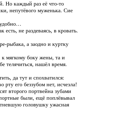
й. Но каждый раз её что-то
нки, непутёвого муженька. Сие
неудобно…
есть, не раздеваясь, в кровать.
е-рыбака, а заодно и куртку
.
 к мягкому боку жены, та и
бе телячиться, нашёл время.
ить, да тут и спохватился:
 рту его беззубом нет, исчезла!
есят второго портвейна зубами
импортные были, ещё поплёвывал
мутневшую головушку ужасная