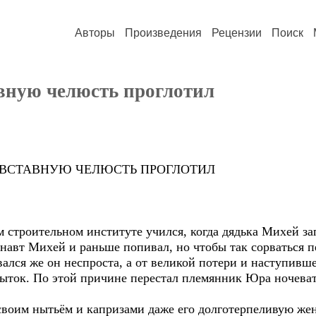
Авторы
Произведения
Рецензии
Поиск
вную челюсть проглотил
ТАВНУЮ ЧЕЛЮСТЬ ПРОГЛОТИЛ
троительном институте учился, когда дядька Михей зап
онавт Михей и раньше попивал, но чтобы так сорваться 
ался же он неспроста, а от великой потери и наступивш
збыток. По этой причине перестал племянник Юра ночева
оим нытьём и капризами даже его долготерпеливую жен