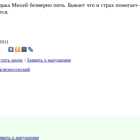
дька Михей безмерно пить. Бывает что и страх помогает–
тся.
 2011
9
стить анонс
/
Заявить о нарушении
Железногорский
явить о нарушении