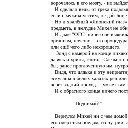
ворочалось в его мозгу, - не выйд
И сделали ведь, от греха подальш
если с мужиком этим, не дай Бог,
Но и хвалёный «Японский глаз» к
предмета, в желудке Михея не об
И даже "ФГС" ничего не выявила.
организм, поясню – это процедура
или ещё чего либо нехорошего.
Зонд с камерой на конце пихают 
давясь и хрипя, глотал. Слёзы по
бы, ранее проглоченную им, нутро
Видя, что дядька и эту неприятн
эскулапы в белых халатах решили
через задний проход. – может там 
И с обратного конца ничего пост
"Поднимай!"
Вернулся Михей ни с чем домой и 
его смертным поедом, из нутрии, 