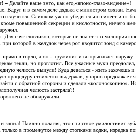
ет! – Делайте ваше энто, как его,«японо-глазо-видение»!
е. Вдруг и в самом деле дядька с министром связан. Нача
 что случится. Слишком уж он убедительно синеет и от бо
роме повышенной секреции и кислотности, ничего желе
наружил.
 Для счястливчиков, которые не знают это малоприятно
, при которой в желудок через рот вводится зонд с камер
прямо в горло, а он - пружинит и выпрыгивает наружу.
 щекам текли, но проглотил. Все ужасные муки преодолел,
едную челюсть вынули! Куда деваться - жить захочешь и 
ую процедуру стоически выдержав, упорно продолжает чу
 зайти с обратной стороны и сделали «колоноскопию». 
злополучная челюсть застряла?!
ороннего не обнаружили.
запил! Наивно полагая, что спиртное умилостивит зубас
а только в промежутке между стопками водки, изредка п