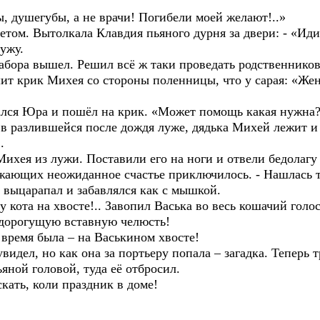
, душегубы, а не врачи! Погибели моей желают!..»
том. Вытолкала Клавдия пьяного дурня за двери: - «Иди
ужу.
бора вышел. Решил всё ж таки проведать родственников
 крик Михея со стороны поленницы, что у сарая: «Жен
лся Юра и пошёл на крик. «Может помощь какая нужна
в разлившейся после дождя луже, дядька Михей лежит и
.
хея из лужи. Поставили его на ноги и отвели бедолагу
ающих неожиданное счастье приключилось. - Нашлась та
ы выцарапал и забавлялся как с мышкой.
 кота на хвосте!.. Завопил Васька во весь кошачий голос
дорогущую вставную челюсть!
 время была – на Васькином хвосте!
дел, но как она за портьеру попала – загадка. Теперь т
яной головой, туда её отбросил.
кать, коли праздник в доме!