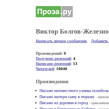
Виктор Болгов-Железно
Написать личное сообщение
Добавить 
Произведений:
9
Получено рецензий
:
4
Написано рецензий
:
13
Читателей
:
10040
Произведения
Письмо неизвестного узника психбол
Письмо матери сыну в тюрьму
- приклю
Письмо из деревни в город
- приключени
Письмо в Германию из Сибири