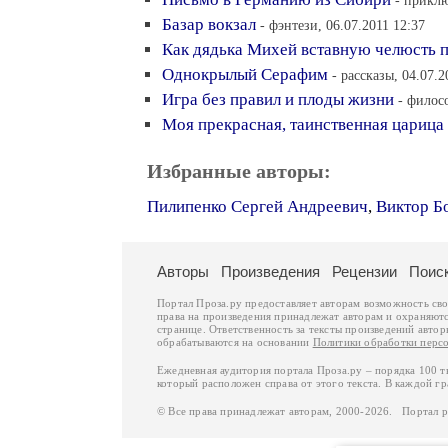
- приклю
Базар вокзал
- фэнтези, 06.07.2011 12:37
Как дядька Михей вставную челюсть 
Однокрылый Серафим
- рассказы, 04.07.2
Игра без правил и плоды жизни
- филос
Моя прекрасная, таинственная царица
Избранные авторы:
Пилипенко Сергей Андреевич
,
Виктор Б
Авторы
Произведения
Рецензии
Поис
Портал Проза.ру предоставляет авторам возможность св
права на произведения принадлежат авторам и охраняют
странице. Ответственность за тексты произведений авто
обрабатываются на основании
Политики обработки перс
Ежедневная аудитория портала Проза.ру – порядка 100 
который расположен справа от этого текста. В каждой гр
© Все права принадлежат авторам, 2000-2026. Портал 