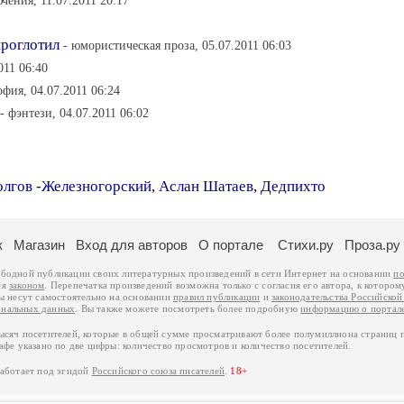
чения, 11.07.2011 20:17
проглотил
- юмористическая проза, 05.07.2011 06:03
011 06:40
офия, 04.07.2011 06:24
- фэнтези, 04.07.2011 06:02
олгов -Железногорский
,
Аслан Шатаев
,
Дедпихто
к
Магазин
Вход для авторов
О портале
Стихи.ру
Проза.ру
ободной публикации своих литературных произведений в сети Интернет на основании
по
ся
законом
. Перепечатка произведений возможна только с согласия его автора, к котором
ры несут самостоятельно на основании
правил публикации
и
законодательства Российско
ональных данных
. Вы также можете посмотреть более подробную
информацию о портал
тысяч посетителей, которые в общей сумме просматривают более полумиллиона страниц 
афе указано по две цифры: количество просмотров и количество посетителей.
работает под эгидой
Российского союза писателей
.
18+