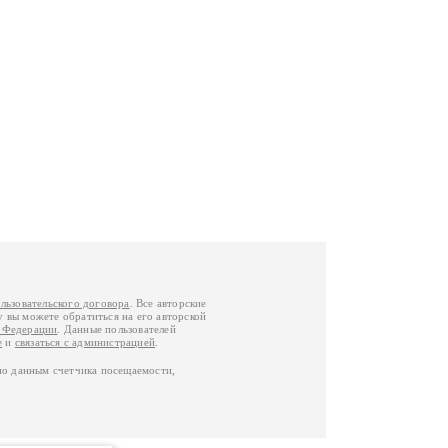
льзовательского договора
. Все авторские
у вы можете обратиться на его авторской
й Федерации
. Данные пользователей
е
и
связаться с администрацией
.
по данным счетчика посещаемости,