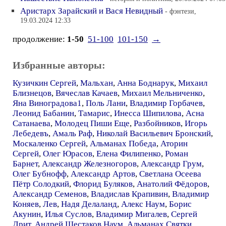
Аристарх Зарайский и Вася Невидный
- фэнтези,
19.03.2024 12:33
продолжение:
1-50
51-100
101-150
→
Избранные авторы:
Кузичкин Сергей
,
Мальхан
,
Анна Боднарук
,
Михаил
Близнецов
,
Вячеслав Качаев
,
Михаил Мельниченко
,
Яна Виноградова1
,
Поль Лани
,
Владимир Горбачев
,
Леонид Бабанин
,
Тамарис
,
Инесса Шипилова
,
Асна
Сатанаева
,
Молодец Пиши Еще
,
Разбойников
,
Игорь
Лебедевъ
,
Амаль Раф
,
Николай Васильевич Бронский
,
Москаленко Сергей
,
Альманах Победа
,
Аторин
Сергей
,
Олег Юрасов
,
Елена Филипенко
,
Роман
Барнет
,
Александр Железногоров
,
Александр Грум
,
Олег Бубнофф
,
Александр Артов
,
Светлана Осеева
Пётр Солодкий
,
Флорид Буляков
,
Анатолий Фёдоров
,
Александр Семенов
,
Владислав Крапивин
,
Владимир
Коняев
,
Лев
,
Надя Делаланд
,
Алекс Наум
,
Борис
Акунин
,
Илья Суслов
,
Владимир Мигалев
,
Сергей
Дрит
,
Андрей Шестаков Наум
,
Альманах Святки
,