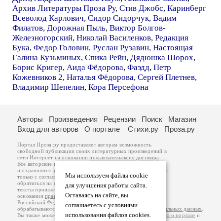
Архив Литературы Проза Ру
,
Стив Джобс
,
Каринберг
Всеволод Карлович
,
Сидор Сидорчук
,
Вадим
Филатов
,
Дорожная Пыль
,
Виктор Болгов-
Железногорский
,
Николай Василенков
,
Редакция
Бука
,
Федор Головин
,
Руслан Рузавин
,
Настоящая
Галина Кузьминых
,
Спика Рейн
,
Дядюшка Шорох
,
Борис Кригер
,
Аида Фёдорова
,
Фаэдд
,
Петр
Кожевников 2
,
Наталья Фёдорова
,
Сергей Плетнев
,
Владимир Шепелин
,
Кора Персефона
Авторы
Произведения
Рецензии
Поиск
Магазин
Вход для авторов
О портале
Стихи.ру
Проза.ру
Портал Проза.ру предоставляет авторам возможность
свободной публикации своих литературных произведений в
сети Интернет на основании
пользовательского договора
.
Все авторские права на произведения принадлежат авторам
и охраняются
законом
. Перепечатка произведений возможна
Мы используем файлы cookie
только с согласия его автора, к которому вы можете
обратиться на его авторской странице. Ответственность за
для улучшения работы сайта.
тексты произведений авторы несут самостоятельно на
Оставаясь на сайте, вы
основании
правил публикации
и
законодательства
Российской Федерации
. Данные пользователей
соглашаетесь с условиями
обрабатываются на основании
Политики обработки персональных данных
.
использования файлов cookies.
Вы также можете посмотреть более подробную
информацию о портале
и