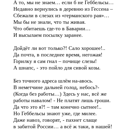
А то, мы не знаем… если б не Геббельсы…
Недавно вернулись в деревню из Гессена –
Сбежали в слезах из «германского рая»…
Мы бы не знали, что ты живая.
Что обитаешь где-то в Баварии…
И высылаем посылку заранее.
Дойдёт ли вот только?! Сало хорошее!..
Да почта, в последнее время, негожая!
Горилку я сам гнал – почище слезы!
А шнапс, - это пойло для сивой козы.
Без точного адреса шлём на-авось.
В неметчине дальней голод, небось?-
(Когда без работы…) Здесь у нас, всё же
работы навалом! - Не платят лишь гроши.
Да что это я?! – там конечно сытнее!..
Но Геббельсы знают уже, где милее.
Даже навоз, говорят, - пахнет слаще
в забитой России… а всё ж таки, в нашей!