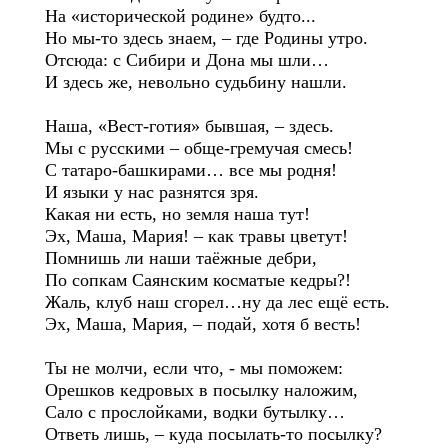
На «исторической родине» будто...
Но мы-то здесь знаем, – где Родины утро.
Отсюда: с Сибири и Дона мы шли…
И здесь же, невольно судьбину нашли.
Наша, «Вест-готия» бывшая, – здесь.
Мы с русскими – обще-гремучая смесь!
С татаро-башкирами… все мы родня!
И языки у нас разнятся зря.
Какая ни есть, но земля наша тут!
Эх, Маша, Мария! – как травы цветут!
Помнишь ли наши таёжные дебри,
По сопкам Саянским косматые кедры?!
Жаль, клуб наш сгорел…ну да лес ещё есть.
Эх, Маша, Мария, – подай, хотя б весть!
Ты не молчи, если что, - мы поможем:
Орешков кедровых в посылку наложим,
Сало с прослойками, водки бутылку…
Ответь лишь, – куда посылать-то посылку?