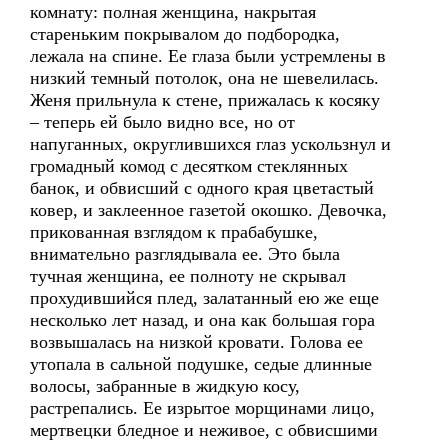
комнату: полная женщина, накрытая
стареньким покрывалом до подбородка,
лежала на спине. Ее глаза были устремлены в
низкий темный потолок, она не шевелилась.
Женя прильнула к стене, прижалась к косяку
– теперь ей было видно все, но от
напуганных, округлившихся глаз ускользнул и
громадный комод с десятком стеклянных
банок, и обвисший с одного края цветастый
ковер, и заклеенное газетой окошко. Девочка,
прикованная взглядом к прабабушке,
внимательно разглядывала ее. Это была
тучная женщина, ее полноту не скрывал
прохудившийся плед, залатанный ею же еще
несколько лет назад, и она как большая гора
возвышалась на низкой кровати. Голова ее
утопала в сальной подушке, седые длинные
волосы, забранные в жидкую косу,
растрепались. Ее изрытое морщинами лицо,
мертвецки бледное и неживое, с обвисшими