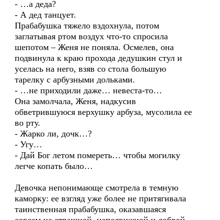
- …а деда?
- А дед танцует.
Прабабушка тяжело вздохнула, потом
заглатывая ртом воздух что-то спросила
шепотом – Женя не поняла. Осмелев, она
подвинула к краю прохода дедушкин стул и
уселась на него, взяв со стола большую
тарелку с арбузными дольками.
- …не приходили даже… невеста-то…
Она замолчала, Женя, надкусив
обветрившуюся верхушку арбуза, мусолила ее
во рту.
- Жарко ли, дочк…?
- Угу…
- Дай Бог летом помереть… чтобы могилку
легче копать было…
Девочка непонимающе смотрела в темную
каморку: ее взгляд уже более не притягивала
таинственная прабабушка, оказавшаяся