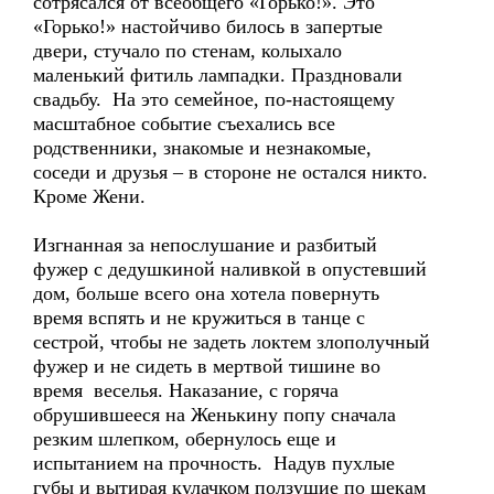
сотрясался от всеобщего «Горько!». Это
«Горько!» настойчиво билось в запертые
двери, стучало по стенам, колыхало
маленький фитиль лампадки. Праздновали
свадьбу. На это семейное, по-настоящему
масштабное событие съехались все
родственники, знакомые и незнакомые,
соседи и друзья – в стороне не остался никто.
Кроме Жени.
Изгнанная за непослушание и разбитый
фужер с дедушкиной наливкой в опустевший
дом, больше всего она хотела повернуть
время вспять и не кружиться в танце с
сестрой, чтобы не задеть локтем злополучный
фужер и не сидеть в мертвой тишине во
время веселья. Наказание, с горяча
обрушившееся на Женькину попу сначала
резким шлепком, обернулось еще и
испытанием на прочность. Надув пухлые
губы и вытирая кулачком ползущие по щекам