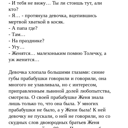
- И тебя не вижу… Ты ли стоишь тут, али
кто?
- Я… - протянула девочка, вцепившись
мертвой хваткой в косяк.
- А папа где?
- Там…
- На празднике?
- Угу…
- Женятся… малехоньким помню Толечку, а
уж женится…
Девочка хлопала большими глазами: синие
губы прабабушки говорили и говорили, она
многого не улавливала, но с интересом,
приправленным львиной долей любопытства,
смотрела. О своей прабабушке Женя знала
лишь только то, что она была. У многих
прабабушки не было, а у Жени была! К ней
девочку не пускали, о ней не говорили, но со
скудных слов двоюродных братьев Женя