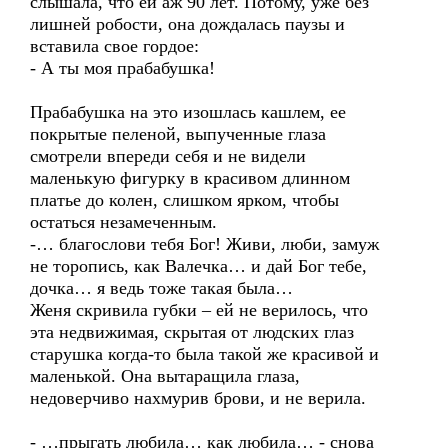
слышала, что ей аж 90 лет. Потому, уже без
лишней робости, она дождалась паузы и
вставила свое гордое:
- А ты моя прабабушка!
Прабабушка на это изошлась кашлем, ее
покрытые пеленой, выпученные глаза
смотрели впереди себя и не видели
маленькую фигурку в красивом длинном
платье до колен, слишком ярком, чтобы
остаться незамеченным.
-… благослови тебя Бог! Живи, люби, замуж
не торопись, как Валечка… и дай Бог тебе,
дочка… я ведь тоже такая была…
Женя скривила губки – ей не верилось, что
эта недвижимая, скрытая от людских глаз
старушка когда-то была такой же красивой и
маленькой. Она вытаращила глаза,
недоверчиво нахмурив брови, и не верила.
- …прыгать любила… как любила… - снова