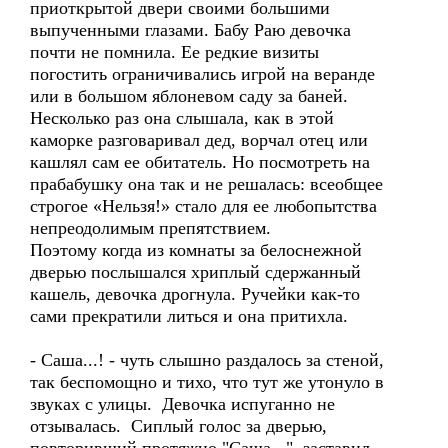
приоткрытой двери своими большими
выпученными глазами. Бабу Раю девочка
почти не помнила. Ее редкие визиты
погостить ограничивались игрой на веранде
или в большом яблоневом саду за баней.
Несколько раз она слышала, как в этой
каморке разговаривал дед, ворчал отец или
кашлял сам ее обитатель. Но посмотреть на
прабабушку она так и не решалась: всеобщее
строгое «Нельзя!» стало для ее любопытства
непреодолимым препятствием.
Поэтому когда из комнаты за белоснежной
дверью послышался хриплый сдержанный
кашель, девочка дрогнула. Ручейки как-то
сами прекратили литься и она притихла.
- Саша...! - чуть слышно раздалось за стеной,
так беспомощно и тихо, что тут же утонуло в
звуках с улицы. Девочка испуганно не
отзывалась. Сиплый голос за дверью,