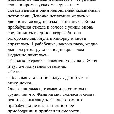
слова в промежутках между кашлем
складывались в один непонятный скомканный
поток речи. Девочка испуганно жалась к
дверному косяку, не издавая ни звука. Когда
прабабушка стихла и голоса с улицы вновь
соединились в единое «горько!», она
осторожно заглянула в каморку и снова
спряталась. Прабабушка, закрыв глаза, жадно
дышала ртом, рука ее под покрывалом
медленно двигалась.
- Сколько годков? – наконец, услышала Женя
и тут же испуганно ответила:
- Семь…
- Большая… а я и не вижу… давно уж не
вижу, дочка…
Она закашлялась, громко и со свистом в
груди, так что Женя на миг сжалась и снова
решилась выглянуть. Слова о том, что
прабабушка не видит, немного ее
приободрили и прибавили смелости.