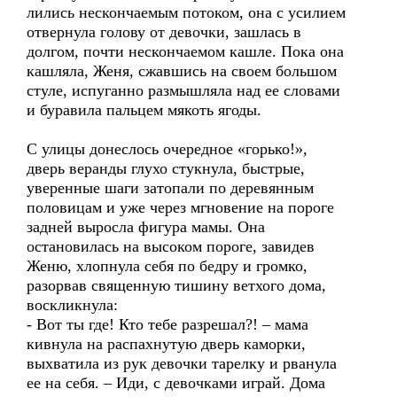
лились нескончаемым потоком, она с усилием
отвернула голову от девочки, зашлась в
долгом, почти нескончаемом кашле. Пока она
кашляла, Женя, сжавшись на своем большом
стуле, испуганно размышляла над ее словами
и буравила пальцем мякоть ягоды.
С улицы донеслось очередное «горько!»,
дверь веранды глухо стукнула, быстрые,
уверенные шаги затопали по деревянным
половицам и уже через мгновение на пороге
задней выросла фигура мамы. Она
остановилась на высоком пороге, завидев
Женю, хлопнула себя по бедру и громко,
разорвав священную тишину ветхого дома,
воскликнула:
- Вот ты где! Кто тебе разрешал?! – мама
кивнула на распахнутую дверь каморки,
выхватила из рук девочки тарелку и рванула
ее на себя. – Иди, с девочками играй. Дома