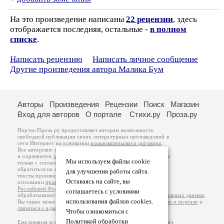
На это произведение написаны
22 рецензии
, здесь
отображается последняя, остальные -
в полном
списке
.
Написать рецензию
Написать личное сообщение
Другие произведения автора Малика Бум
Авторы
Произведения
Рецензии
Поиск
Магазин
Вход для авторов
О портале
Стихи.ру
Проза.ру
Портал Проза.ру предоставляет авторам возможность
свободной публикации своих литературных произведений в
сети Интернет на основании
пользовательского договора
.
Все авторские права на произведения принадлежат авторам
и охраняются
законом
. Перепечатка произведений возможна
Мы используем файлы cookie
только с согласия его автора, к которому вы можете
обратиться на его авторской странице. Ответственность за
для улучшения работы сайта.
тексты произведений авторы несут самостоятельно на
Оставаясь на сайте, вы
основании
правил публикации
и
законодательства
Российской Федерации
. Данные пользователей
соглашаетесь с условиями
обрабатываются на основании
Политики обработки персональных данных
.
использования файлов cookies.
Вы также можете посмотреть более подробную
информацию о портале
и
связаться с администрацией
.
Чтобы ознакомиться с
Политикой обработки
Ежедневная аудитория портала Проза.ру – порядка 100 тысяч