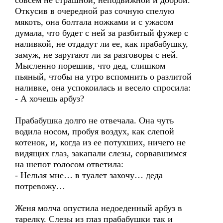
совсем не страшной, неподвижной и доброй.
Откусив в очередной раз сочную спелую
мякоть, она болтала ножками и с ужасом
думала, что будет с ней за разбитый фужер с
наливкой, не отдадут ли ее, как прабабушку,
замуж, не заругают ли за разговоры с ней.
Мысленно порешив, что дед, слишком
пьяный, чтобы на утро вспомнить о разлитой
наливке, она успокоилась и весело спросила:
- А хочешь арбуз?
Прабабушка долго не отвечала. Она чуть
водила носом, пробуя воздух, как слепой
котенок, и, когда из ее потухших, ничего не
видящих глаз, закапали слезы, сорвавшимся
на шепот голосом ответила:
- Нельзя мне… в туалет захочу… деда
потревожу…
Женя молча опустила недоеденный арбуз в
тарелку. Слезы из глаз прабабушки так и