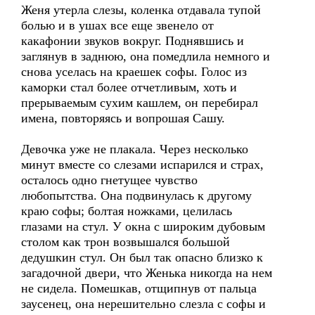
Женя утерла слезы, коленка отдавала тупой
болью и в ушах все еще звенело от
какафонии звуков вокруг. Поднявшись и
заглянув в заднюю, она помедлила немного и
снова уселась на краешек софы. Голос из
каморки стал более отчетливым, хоть и
прерываемым сухим кашлем, он перебирал
имена, повторяясь и вопрошая Сашу.
Девочка уже не плакала. Через несколько
минут вместе со слезами испарился и страх,
осталось одно гнетущее чувство
любопытства. Она подвинулась к другому
краю софы; болтая ножками, целилась
глазами на стул. У окна с широким дубовым
столом как трон возвышался большой
дедушкин стул. Он был так опасно близко к
загадочной двери, что Женька никогда на нем
не сидела. Помешкав, отщипнув от пальца
заусенец, она нерешительно слезла с софы и