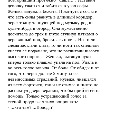
повторивший протяжно "Саша...", заставил
девочку сжаться и забиться в угол софы.
Женька задумала бежать. Прыгнуть с софы и
что есть силы рвануть в длинный коридор,
через толпу танцующей под музыку родни
куда-нибудь в огород. Она мужественно
досчитала до трех и глухо стукнув пятками о
деревянный пол, бросилась прочь. Но то ли
слезы застлали глаза, то ли ноги так спешили
унести ее подальше, что не расчитали высоту
высокого порога, - Женька, вытянув руки
вперед только плашмя упала на пол. Упала и
во весь голос завыла. От боли. От обиды и от
того, что через долгие 2 минуты ее
невыносимых страданий, музыка, лившаяся
из всех форточек, так и не стихла и никто не
распахнул дверь веранды, чтобы прийти ей на
помощь. Только устрашающий голос за
стеной продолжал тихо вопрошать:
- ...кто там? ...Володя?