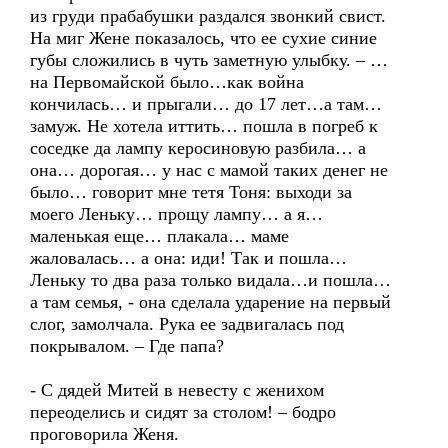
из груди прабабушки раздался звонкий свист.
На миг Жене показалось, что ее сухие синие
губы сложились в чуть заметную улыбку. – …
на Первомайской было…как война
кончилась… и прыгали… до 17 лет…а там…
замуж. Не хотела иттить… пошла в погреб к
соседке да лампу керосиновую разбила… а
она… дорогая… у нас с мамой таких денег не
было… говорит мне тетя Тоня: выходи за
моего Леньку… прощу лампу… а я…
маленькая еще… плакала… маме
жаловалась… а она: иди! Так и пошла…
Леньку то два раза только видала…и пошла…
а там семья, - она сделала ударение на первый
слог, замолчала. Рука ее задвигалась под
покрывалом. – Где папа?
- С дядей Митей в невесту с женихом
переоделись и сидят за столом! – бодро
проговорила Женя.