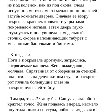
из под коленок, как из под окопа, следя
испуганными глазами за медленно поползшей
вглубь комнаты дверью. Сначала ее взору
открылся краешек кровати с укрытыми
покрывалом ногами, затем дверь глухо
стукнулась и она увидела самодельный
столик, скорее напоминающий табурет с
мизерными баночками и бинтами.
- Кто здесь?
Ноги в покрывале дрогнули, затряслись,
сотрясаемые кашлем. Женя выжидающе
молчала. Спрятанная от обозрения за стенкой,
она ютилась на дедушкином стуле и раскрыв
рот пялила большущие глаза на
раскрывшуюся ей тайну.
- Тамара, ты…? Сашу бы, Сашу… - жалобно
кряхтел голос. Женя подалась вперед, несмело
опустила ножки со стула, робко заглядывая в