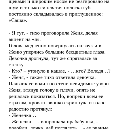
щеками и широким носом не реагировало на
шум и только синеватая полоска губ
постоянно складывалась в приглушенное:
«Саша».
- Я тут, - тихо проговорила Женя, делая
акцент на «я».
Голова медленно повернулась на звук и в
Женю уперлись большие бесцветные глаза.
Девочка дрогнула, тут же спряталась за
стенку.
- Кто? – утонуло в кашле, - …кто? Володя…?
- Женя, - также тихо ответила девочка.
Пальчик ее водил по стене невидимые узоры.
Женя, втянув голову в плечи, опять не
решалась показаться. Но, вопреки всем ее
страхам, кровать звонко скрипнула и голос
радостно протянул:
- Женечка…
- Женечка… - вопрошала прабабушка, -
подойди, дочка, дай поглядеть… - ее рваные