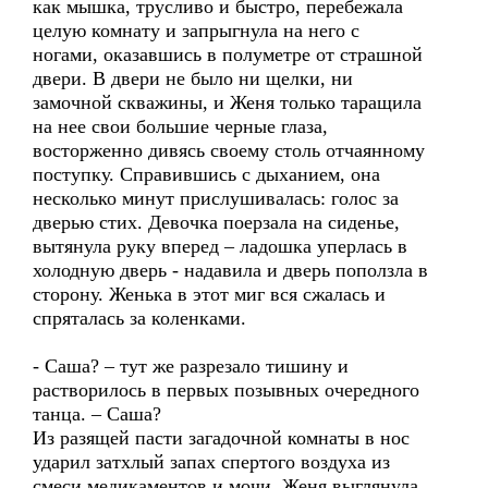
как мышка, трусливо и быстро, перебежала
целую комнату и запрыгнула на него с
ногами, оказавшись в полуметре от страшной
двери. В двери не было ни щелки, ни
замочной скважины, и Женя только таращила
на нее свои большие черные глаза,
восторженно дивясь своему столь отчаянному
поступку. Справившись с дыханием, она
несколько минут прислушивалась: голос за
дверью стих. Девочка поерзала на сиденье,
вытянула руку вперед – ладошка уперлась в
холодную дверь - надавила и дверь поползла в
сторону. Женька в этот миг вся сжалась и
спряталась за коленками.
- Саша? – тут же разрезало тишину и
растворилось в первых позывных очередного
танца. – Саша?
Из разящей пасти загадочной комнаты в нос
ударил затхлый запах спертого воздуха из
смеси медикаментов и мочи. Женя выглянула