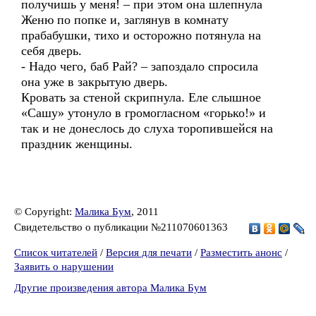
получишь у меня! – при этом она шлепнула
Женю по попке и, заглянув в комнату
прабабушки, тихо и осторожно потянула на
себя дверь.
- Надо чего, баб Рай? – запоздало спросила
она уже в закрытую дверь.
Кровать за стеной скрипнула. Еле слышное
«Сашу» утонуло в громогласном «горько!» и
так и не донеслось до слуха торопившейся на
праздник женщины.
© Copyright:
Малика Бум
, 2011
Свидетельство о публикации №211070601363
Список читателей
/
Версия для печати
/
Разместить анонс
/
Заявить о нарушении
Другие произведения автора Малика Бум