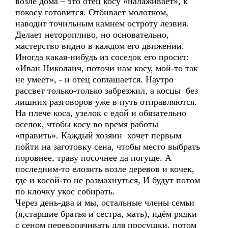
возле дома – это отец косу «налаживает», к
покосу готовится. Отбивает молотком,
наводит точильным камнем остроту лезвия.
Делает неторопливо, но основательно,
мастерство видно в каждом его движении.
Иногда какая-нибудь из соседок его просит:
«Иван Николаич, поточи нам косу, мой-то так
не умеет», - и отец соглашается. Наутро
рассвет только-только забрезжил, а косцы без
лишних разговоров уже в путь отправляются.
На плече коса, узелок с едой и обязательно
оселок, чтобы косу во время работы
«править». Каждый хозяин хочет первым
пойти на заготовку сена, чтобы место выбрать
поровнее, траву посочнее да погуще. А
последним-то елозить возле деревов и кочек,
где и косой-то не размахнуться, И будут потом
по клочку укос собирать.
Через день-два и мы, остальные члены семьи
(я,старшие братья и сестра, мать), идём рядки
с сеном переворачивать для просушки, потом