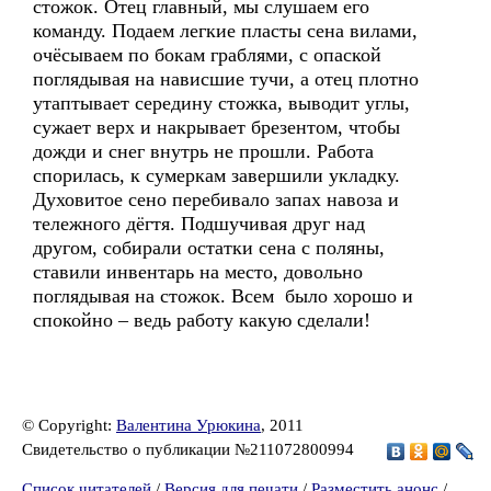
стожок. Отец главный, мы слушаем его
команду. Подаем легкие пласты сена вилами,
очёсываем по бокам граблями, с опаской
поглядывая на нависшие тучи, а отец плотно
утаптывает середину стожка, выводит углы,
сужает верх и накрывает брезентом, чтобы
дожди и снег внутрь не прошли. Работа
спорилась, к сумеркам завершили укладку.
Духовитое сено перебивало запах навоза и
тележного дёгтя. Подшучивая друг над
другом, собирали остатки сена с поляны,
ставили инвентарь на место, довольно
поглядывая на стожок. Всем было хорошо и
спокойно – ведь работу какую сделали!
© Copyright:
Валентина Урюкина
, 2011
Свидетельство о публикации №211072800994
Список читателей
/
Версия для печати
/
Разместить анонс
/