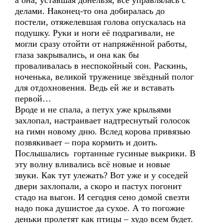
а она, уставшая донельзя, всё управлялась с
делами. Наконец-то она добиралась до
постели, отяжелевшая голова опускалась на
подушку. Руки и ноги её подрагивали, не
могли сразу отойти от напряжённой работы,
глаза закрывались, и она как бы
проваливалась в неспокойный сон. Раскинь,
ноченька, великой труженице звёздный полог
для отдохновения. Ведь ей же и вставать
первой…
Вроде и не спала, а петух уже крыльями
захлопал, настраивает надтреснутый голосок
на гимн новому дню. Вслед корова привязью
позвякивает – пора кормить и доить.
Послышались гортанные гусиные выкрики. В
эту волну вливались всё новые и новые
звуки. Как тут улежать? Вот уже и у соседей
двери захлопали, а скоро и пастух погонит
стадо на выгон. И сегодня сено домой свезти
надо пока душистое да сухое. А то погожие
деньки пролетят как птицы – худо всем будет.