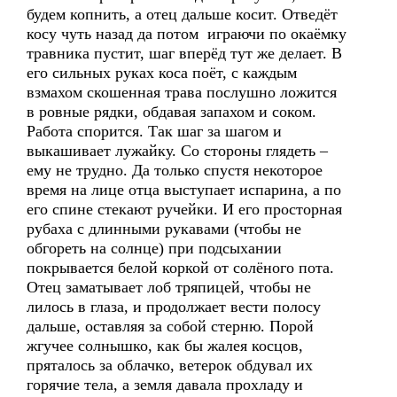
будем копнить, а отец дальше косит. Отведёт
косу чуть назад да потом играючи по окаёмку
травника пустит, шаг вперёд тут же делает. В
его сильных руках коса поёт, с каждым
взмахом скошенная трава послушно ложится
в ровные рядки, обдавая запахом и соком.
Работа спорится. Так шаг за шагом и
выкашивает лужайку. Со стороны глядеть –
ему не трудно. Да только спустя некоторое
время на лице отца выступает испарина, а по
его спине стекают ручейки. И его просторная
рубаха с длинными рукавами (чтобы не
обгореть на солнце) при подсыхании
покрывается белой коркой от солёного пота.
Отец заматывает лоб тряпицей, чтобы не
лилось в глаза, и продолжает вести полосу
дальше, оставляя за собой стерню. Порой
жгучее солнышко, как бы жалея косцов,
пряталось за облачко, ветерок обдувал их
горячие тела, а земля давала прохладу и