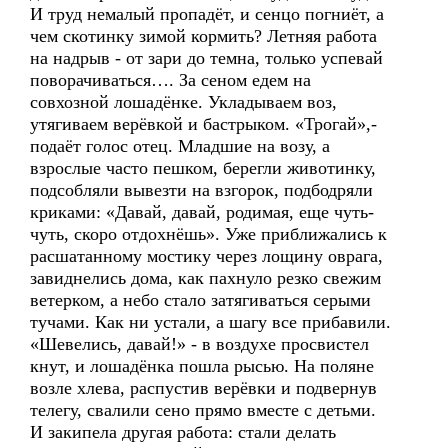
И труд немалый пропадёт, и сенцо погниёт, а
чем скотинку зимой кормить? Летняя работа
на надрыв - от зари до темна, только успевай
поворачиваться…. За сеном едем на
совхозной лошадёнке. Укладываем воз,
утягиваем верёвкой и бастрыком. «Трогай»,-
подаёт голос отец. Младшие на возу, а
взрослые часто пешком, берегли животинку,
подсобляли вывезти на взгорок, подбодряли
криками: «Давай, давай, родимая, еще чуть-
чуть, скоро отдохнёшь». Уже приближались к
расшатанному мостику через лощину оврага,
завиднелись дома, как пахнуло резко свежим
ветерком, а небо стало затягиваться серыми
тучами. Как ни устали, а шагу все прибавили.
«Шевелись, давай!» - в воздухе просвистел
кнут, и лошадёнка пошла рысью. На поляне
возле хлева, распустив верёвки и подвернув
телегу, свалили сено прямо вместе с детьми.
И закипела другая работа: стали делать