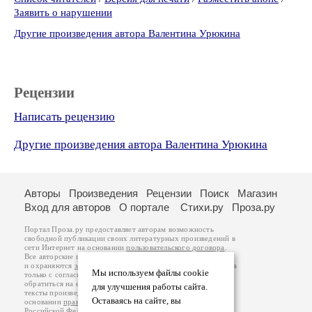
Заявить о нарушении
Другие произведения автора Валентина Урюкина
Рецензии
Написать рецензию
Другие произведения автора Валентина Урюкина
Авторы
Произведения
Рецензии
Поиск
Магазин
Вход для авторов
О портале
Стихи.ру
Проза.ру
Портал Проза.ру предоставляет авторам возможность
свободной публикации своих литературных произведений в
сети Интернет на основании
пользовательского договора
.
Все авторские права на произведения принадлежат авторам
и охраняются
законом
. Перепечатка произведений возможна
Мы используем файлы cookie
только с согласия его автора, к которому вы можете
обратиться на его авторской странице. Ответственность за
для улучшения работы сайта.
тексты произведений авторы несут самостоятельно на
Оставаясь на сайте, вы
основании
правил публикации
и
законодательства
Российской Федерации
. Данные пользователей