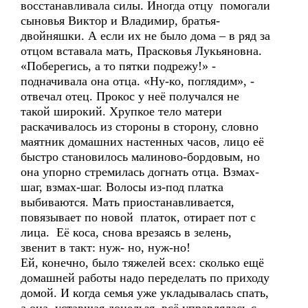
восстанавливала силы. Иногда отцу помогали
сыновья Виктор и Владимир, братья-
двойняшки. А если их не было дома – в ряд за
отцом вставала мать, Прасковья Лукьяновна.
«Поберегись, а то пятки подрежу!» -
подначивала она отца. «Ну-ко, поглядим», -
отвечал отец. Прокос у неё получался не
такой широкий. Хрупкое тело матери
раскачивалось из стороны в сторону, словно
маятник домашних настенных часов, лицо её
быстро становилось малиново-бордовым, но
она упорно стремилась догнать отца. Взмах-
шаг, взмах-шаг. Волосы из-под платка
выбиваются. Мать приостанавливается,
повязывает по новой платок, отирает пот с
лица. Её коса, снова врезаясь в зелень,
звенит в такт: нуж- но, нуж-но!
Ей, конечно, было тяжелей всех: сколько ещё
домашней работы надо переделать по приходу
домой. И когда семья уже укладывалась спать,