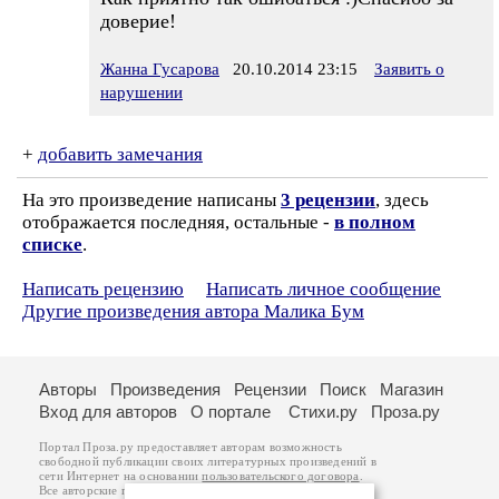
доверие!
Жанна Гусарова
20.10.2014 23:15
Заявить о
нарушении
+
добавить замечания
На это произведение написаны
3 рецензии
, здесь
отображается последняя, остальные -
в полном
списке
.
Написать рецензию
Написать личное сообщение
Другие произведения автора Малика Бум
Авторы
Произведения
Рецензии
Поиск
Магазин
Вход для авторов
О портале
Стихи.ру
Проза.ру
Портал Проза.ру предоставляет авторам возможность
свободной публикации своих литературных произведений в
сети Интернет на основании
пользовательского договора
.
Все авторские права на произведения принадлежат авторам