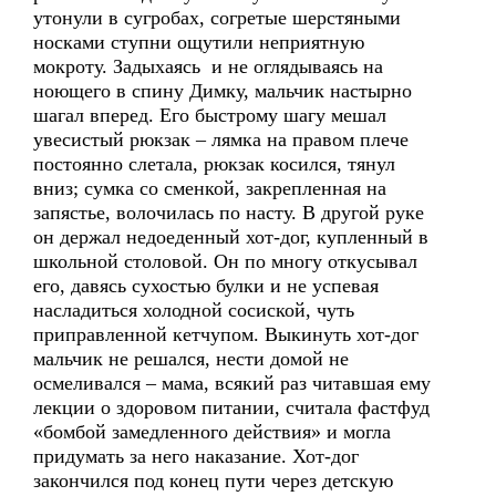
утонули в сугробах, согретые шерстяными
носками ступни ощутили неприятную
мокроту. Задыхаясь и не оглядываясь на
ноющего в спину Димку, мальчик настырно
шагал вперед. Его быстрому шагу мешал
увесистый рюкзак – лямка на правом плече
постоянно слетала, рюкзак косился, тянул
вниз; сумка со сменкой, закрепленная на
запястье, волочилась по насту. В другой руке
он держал недоеденный хот-дог, купленный в
школьной столовой. Он по многу откусывал
его, давясь сухостью булки и не успевая
насладиться холодной сосиской, чуть
приправленной кетчупом. Выкинуть хот-дог
мальчик не решался, нести домой не
осмеливался – мама, всякий раз читавшая ему
лекции о здоровом питании, считала фастфуд
«бомбой замедленного действия» и могла
придумать за него наказание. Хот-дог
закончился под конец пути через детскую