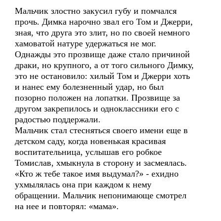
Мальчик злостно закусил губу и помчался
прочь. Димка нарочно звал его Том и Джерри,
зная, что друга это злит, но по своей немного
хамоватой натуре удержаться не мог.
Однажды это прозвище даже стало причиной
драки, но крупного, а от того сильного Димку,
это не остановило: хилый Том и Джерри хоть
и нанес ему болезненный удар, но был
позорно положен на лопатки. Прозвище за
другом закрепилось и одноклассники его с
радостью поддержали.
Мальчик стал стесняться своего имени еще в
детском саду, когда новенькая красивая
воспитательница, услышав его робкое
Томислав, хмыкнула в сторону и засмеялась.
«Кто ж тебе такое имя выдумал?» - ехидно
ухмылялась она при каждом к нему
обращении. Мальчик непонимающе смотрел
на нее и повторял: «мама».