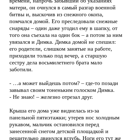
времени, напрочь забывший об указаниях
матери, он очнулся в самый разгар военной
битвы и, выскочив из снежного окопа,
помчался домой. Его преследовали снежные
снаряды – один даже угодил ему в шапку, от
того она съехала на один бок – а потом за ним
увязался и Димка. Димка домой не спешил:
его родители, слишком занятые на работе,
приходили только под вечер, а старшую
сестру дела восьмилетнего брата мало
заботили.
- …а может выйдешь потом? – где-то позади
завывал своим тоненьким голоском Димка.
- Не знаю! – железно отрезал друг.
Крыша его дома уже виднелась из-за
панельной пятиэтажки; утерев нос холодным
рукавом, мальчик остановился перед
занесенной снегом детской площадкой и
решительно двинулся вглубь. Ноги его тут же