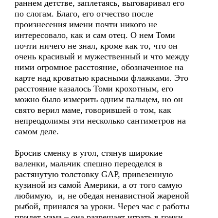
раннем детстве, заплетаясь, выговаривал его
по слогам. Благо, его отчество после
произнесения имени почти никого не
интересовало, как и сам отец. О нем Томи
почти ничего не знал, кроме как то, что он
очень красивый и мужественный и что между
ними огромное расстояние, обозначенное на
карте над кроватью красными флажками. Это
расстояние казалось Томи крохотным, его
можно было измерить одним пальцем, но он
свято верил маме, говорившей о том, как
непреодолимы эти несколько сантиметров на
самом деле.
Бросив сменку в угол, стянув широкие
валенки, мальчик спешно переоделся в
растянутую толстовку GAP, привезенную
кузиной из самой Америки, а от того самую
любимую, и, не обедая ненавистной жареной
рыбой, принялся за уроки. Через час с работы
придет мама – она разрешает играть в гонки