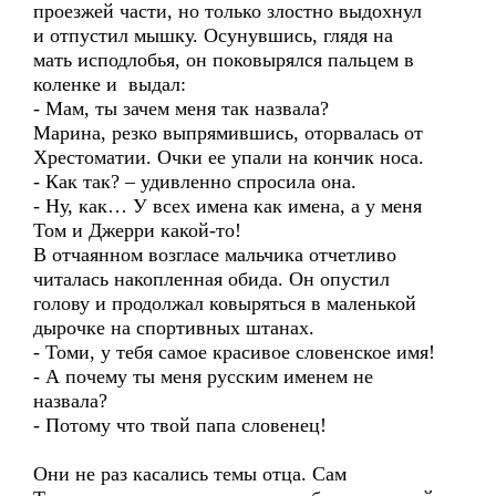
проезжей части, но только злостно выдохнул
и отпустил мышку. Осунувшись, глядя на
мать исподлобья, он поковырялся пальцем в
коленке и выдал:
- Мам, ты зачем меня так назвала?
Марина, резко выпрямившись, оторвалась от
Хрестоматии. Очки ее упали на кончик носа.
- Как так? – удивленно спросила она.
- Ну, как… У всех имена как имена, а у меня
Том и Джерри какой-то!
В отчаянном возгласе мальчика отчетливо
читалась накопленная обида. Он опустил
голову и продолжал ковыряться в маленькой
дырочке на спортивных штанах.
- Томи, у тебя самое красивое словенское имя!
- А почему ты меня русским именем не
назвала?
- Потому что твой папа словенец!
Они не раз касались темы отца. Сам