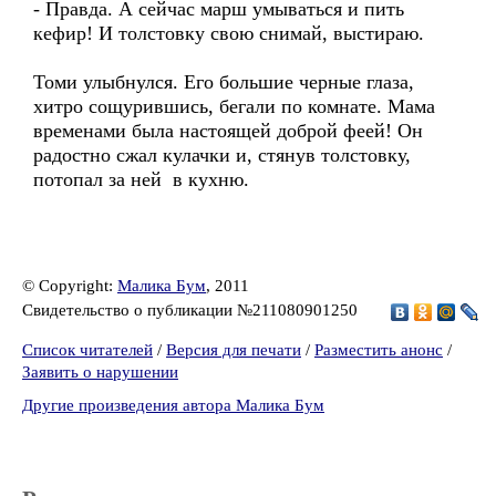
- Правда. А сейчас марш умываться и пить
кефир! И толстовку свою снимай, выстираю.
Томи улыбнулся. Его большие черные глаза,
хитро сощурившись, бегали по комнате. Мама
временами была настоящей доброй феей! Он
радостно сжал кулачки и, стянув толстовку,
потопал за ней в кухню.
© Copyright:
Малика Бум
, 2011
Свидетельство о публикации №211080901250
Список читателей
/
Версия для печати
/
Разместить анонс
/
Заявить о нарушении
Другие произведения автора Малика Бум