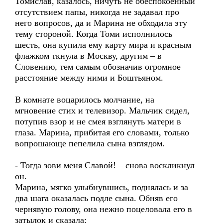
Томислав, казалось, ничуть не обеспокоенный
отсутствием папы, никогда не задавал про
него вопросов, да и Марина не обходила эту
тему стороной. Когда Томи исполнилось
шесть, она купила ему карту мира и красным
флажком ткнула в Москву, другим – в
Словению, тем самым обозначив огромное
расстояние между ними и Боштьяном.
В комнате воцарилось молчание, на
мгновение стих и телевизор. Мальчик сидел,
потупив взор и не смея взглянуть матери в
глаза. Марина, прибитая его словами, только
вопрошающе пепелила сына взглядом.
- Тогда зови меня Славой! – снова воскликнул
он.
Марина, мягко улыбнувшись, поднялась и за
два шага оказалась подле сына. Обняв его
чернявую голову, она нежно поцеловала его в
затылок и сказала: