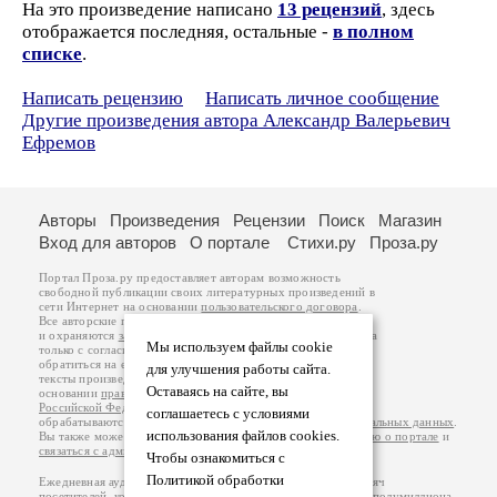
На это произведение написано
13 рецензий
, здесь
отображается последняя, остальные -
в полном
списке
.
Написать рецензию
Написать личное сообщение
Другие произведения автора Александр Валерьевич
Ефремов
Авторы
Произведения
Рецензии
Поиск
Магазин
Вход для авторов
О портале
Стихи.ру
Проза.ру
Портал Проза.ру предоставляет авторам возможность
свободной публикации своих литературных произведений в
сети Интернет на основании
пользовательского договора
.
Все авторские права на произведения принадлежат авторам
и охраняются
законом
. Перепечатка произведений возможна
Мы используем файлы cookie
только с согласия его автора, к которому вы можете
обратиться на его авторской странице. Ответственность за
для улучшения работы сайта.
тексты произведений авторы несут самостоятельно на
Оставаясь на сайте, вы
основании
правил публикации
и
законодательства
Российской Федерации
. Данные пользователей
соглашаетесь с условиями
обрабатываются на основании
Политики обработки персональных данных
.
использования файлов cookies.
Вы также можете посмотреть более подробную
информацию о портале
и
связаться с администрацией
.
Чтобы ознакомиться с
Политикой обработки
Ежедневная аудитория портала Проза.ру – порядка 100 тысяч
посетителей, которые в общей сумме просматривают более полумиллиона