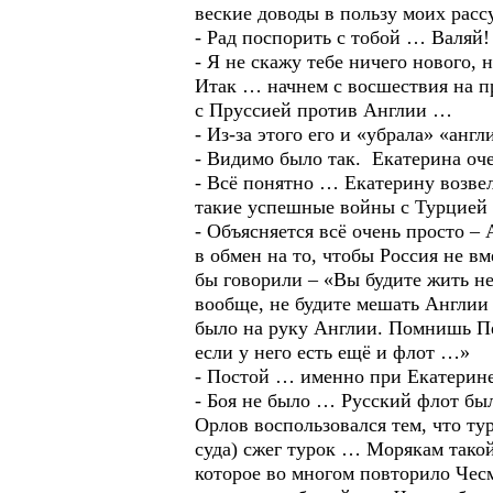
веские доводы в пользу моих рас
- Рад поспорить с тобой … Валяй!
- Я не скажу тебе ничего нового,
Итак … начнем с восшествия на п
с Пруссией против Англии …
- Из-за этого его и «убрала» «ан
- Видимо было так. Екатерина оче
- Всё понятно … Екатерину возвел
такие успешные войны с Турцией 
- Объясняется всё очень просто –
в обмен на то, чтобы Россия не 
бы говорили – «Вы будите жить н
вообще, не будите мешать Англии
было на руку Англии. Помнишь Пётр
если у него есть ещё и флот …»
- Постой … именно при Екатерин
- Боя не было … Русский флот был
Орлов воспользовался тем, что ту
суда) сжег турок … Морякам тако
которое во многом повторило Чес