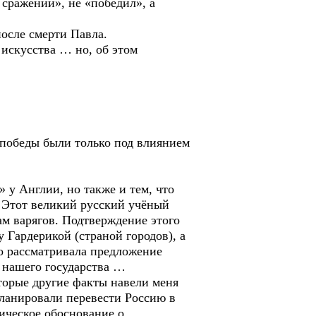
сражении», не «победил», а
осле смерти Павла.
 искусства … но, об этом
 победы были только под влиянием
 у Англии, но также и тем, что
. Этот великий русский учёный
нам варягов. Подтверждение этого
 Гардерикой (страной городов), а
но рассматривала предложение
 нашего государства …
оторые другие факты навели меня
планировали перевести Россию в
ическое обоснование о