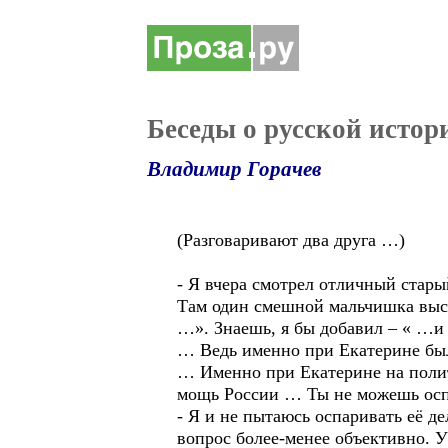
Беседы о русской истор
Владимир Горачев
(Разговаривают два друга …)
- Я вчера смотрел отличный стар
Там один смешной мальчишка выска
…». Знаешь, я бы добавил – « …и
… Ведь именно при Екатерине был
… Именно при Екатерине на полит
мощь России … Ты не можешь оспа
- Я и не пытаюсь оспаривать её де
вопрос более-менее объективно. У