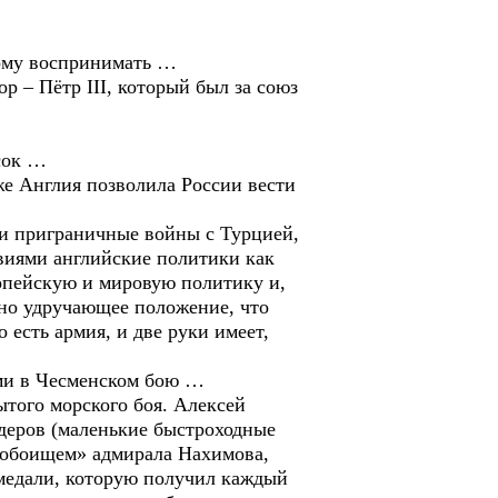
зному воспринимать …
 – Пётр III, который был за союз
сок …
же Англия позволила России вести
сти приграничные войны с Турцией,
твиями английские политики как
ропейскую и мировую политику и,
но удручающее положение, что
 есть армия, и две руки имеет,
ми в Чесменском бою …
ытого морского боя. Алексей
ндеров (маленькие быстроходные
 побоищем» адмирала Нахимова,
 медали, которую получил каждый