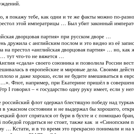
суждений.
 но, я покажу тебе, как одни и те же факты можно по-ра
рестол этой императрицы … Был убит законный император
глийская дворцовая партия» при русском дворе …
нь дружила с английским послом и это видно из её запи
а на престол «английская дворцовая партия» … но, как 
… тут что-то не вяжется …
 Англия «сдала» своего союзника и позволила России ве
вмешивалась в европейские и мировые дела. Своими дейс
еплохо и даже хорошо, если не будите вмешиваться в ев
 …». Флот, например, при Екатерине пришёл в совершен
 I говорил – « государство одну руку имеет, если у него
е российский флот одержал блестящую победу над турка
 в ужасном состоянии и не выдержал бы хорошего, откр
рецкий флот спрятался от бури в бухте и с помощью бра
й победой гордиться не стоит, также как и «Синопским
му … Кстати, и в то время это прекрасно понимали и на