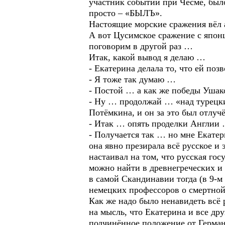
участник событий при Чесме, был
просто – «БЫЛЪ».
Настоящие морские сражения вёл а
А вот Цусимское сражение с японц
поговорим в другой раз …
Итак, какой вывод я делаю …
- Екатерина делала то, что ей поз
- Я тоже так думаю …
- Постой … а как же победы Уша
- Ну … продолжай … «над турецки
Потёмкина, и он за это был отлуч
- Итак … опять проделки Англии
- Получается так … но мне Екатер
она явно презирала всё русское и
настаивал на том, что русская гос
можно найти в древнегреческих и 
в самой Скандинавии тогда (в 9-м
немецких профессоров о смертной
Как же надо было ненавидеть всё 
на мысль, что Екатерина и все др
подчинённое положение от Герман