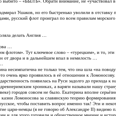
о выбито – «БЫЛЪ». Обрати внимание, не «участвовал в 
дмирал Ушаков, но его быстренько уволили в отставку п
ами, русский флот проиграл по всем правилам морского
воляла делать Англия …
кова …
м флотом». Тут ключевое слово – «турецким», и то, эти
ён от двора и в дальнейшем впал в немилость …
 …
ина несимпатична не только тем, что она шла «на поводу»
 это очень ярко проявилось в её отношении к Ломоносову
ударственность появилась на Руси задолго до прихода к 
древнеримским хрониках, а варяги называли нашу страну
 веке) городов совсем не было. Екатерина вполне серьёз
 казни Ломоносова за славянскую теорию формирования
русское, чтобы поставить вопрос именно так! Эти и нек
угие цари-немцы (я не говорю об Александре II) видимо 
ии и для этого готовили и общественное мнение и истор