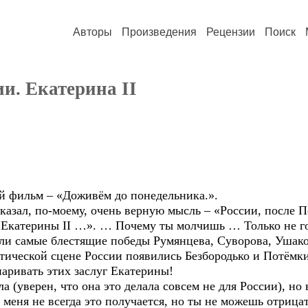
Авторы
Произведения
Рецензии
Поиск
ии. Екатерина II
ый фильм – «Доживём до понедельника.».
зал, по-моему, очень верную мысль – «России, после Пет
 Екатерины II …». … Почему ты молчишь … Только не гов
и самые блестящие победы Румянцева, Суворова, Ушако
ической сцене России появились Безбородько и Потёмк
ривать этих заслуг Екатерины!
ла (уверен, что она это делала совсем не для России), но
 меня не всегда это получается, но ты не можешь отрицат