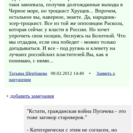
таки завоевала, получив долгожданные выходы в
Черное море, но троцкист Хрущев... Впрочем,
остальное вы, наверное, знаете. Да, народник-
эсер-троцкист. Все из той же оппозиции Раскола,
которая сейчас у власти в России. Но хочет
упрочить свои позции, беснуясь на Болотной. Что
мы отдадим, если она победит - можно только
догадываться. И все - под ругань и клевету на
лучших российских властителей.Вы, как я
понимаю, с ними...
Татьяна Щербакова
08.02.2012 14:40
•
Заявить о
нарушении
+
добавить замечания
"Кстати, гражданская война Пугачева - это
тоже заговор староверов."
- Категорически с этим не согласен, но