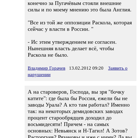
конечно за Пугачёвым стояли внешние
силы и по моему мнению это была Англия.
"Все из той же оппозиции Раскола, которая
сейчас у власти в России. "
- Ис этим утверждением не согласен.
Нынешняя власть делает всё, чтобы
Раскола не было.
Владимир Горачев
13.02.2012 09:20
Заявить о
нарушении
А на староверов, Господа, вы зря "бочку
катите": где была бы Россия, ежели бы не
заводы Урала? А кто там работал? Именно
так: на некоторых демидовских заводах
процент старообрядцев доходил до
восьмидесяти! Причем - на самых
основных: Невьянск и Н-Тагил! А Зотов?
Расторгуев? Рязановы и иже с ними? Да вы