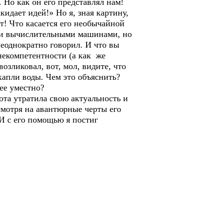
 Но как он его представлял нам!
кидает идей!» Но я, зная картину,
ит! Что касается его необычайной
оими вычислительными машинами, но
 неоднократно говорил. И что вы
 некомпетентности (а как же
возликовал, вот, мол, видите, что
 капли воды. Чем это объяснить?
ее уместно?
ота утратила свою актуальность и
есмотря на авантюрные черты его
 И с его помощью я постиг