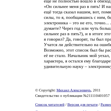
ещё не полностью вошло в обиход)
«Он сильнее меня раз в пять! И на
ещё тогда сказал нашим, вот, помя
силы, то я, пообщавшись с ним, б
электроника – это не его, точно..
думаете? Через год или чуть боль
сильнее раз в пять?), и в итоге эт
я говорил? Да, говорят, ты был пр
Учатся ли действительно на ошибк
Возможно, этот список был бы рас
её не стало. Начальник мой уехал,
характера, я остался ему благода
удивительную науку – электроник
© Copyright:
Михаил Алексеевичъ
, 2011
Свидетельство о публикации №211110401057
Список читателей
/
Версия для печати
/
Разме