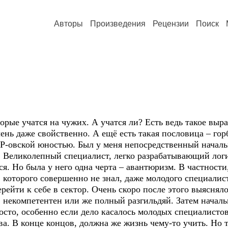
Авторы
Произведения
Рецензии
Поиск
орые учатся на чужих. А учатся ли? Есть ведь такое выр
ень даже свойственно. А ещё есть такая пословица – горб
ТР-овской юностью. Был у меня непосредственный началь
). Великолепный специалист, легко разрабатывающий лог
я. Но была у него одна черта – авантюризм. В частности
, которого совершенно не знал, даже молодого специалис
рейти к себе в сектор. Очень скоро после этого выясняло
, некомпетентен или же полный разгильдяй. Затем началь
росто, особенно если дело касалось молодых специалистов
а. В конце концов, должна же жизнь чему-то учить. Но т