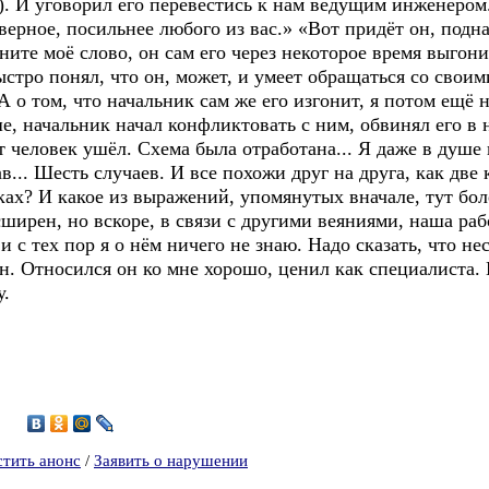
. И уговорил его перевестись к нам ведущим инженером.
верное, посильнее любого из вас.» «Вот придёт он, подна
ните моё слово, он сам его через некоторое время выгон
ыстро понял, что он, может, и умеет обращаться со св
. А о том, что начальник сам же его изгонит, я потом ещё
ше, начальник начал конфликтовать с ним, обвинял его в
от человек ушёл. Схема была отработана... Я даже в душе 
ав... Шесть случаев. И все похожи друг на друга, как две
ах? И какое из выражений, упомянутых вначале, тут бол
ширен, но вскоре, в связи с другими веяниями, наша раб
 и с тех пор я о нём ничего не знаю. Надо сказать, что н
рен. Относился он ко мне хорошо, ценил как специалиста.
у.
стить анонс
/
Заявить о нарушении