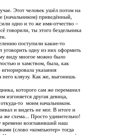
лучае. Этот человек ушёл потом на
же (начальником) приведённый,
или одно и то же имя-отчество –
сё говорили, ты этого бездельника
ти.
делению поступили какие-то
ил уговорить одну из них оформить
ному виду многое можно было
лостью и хамством, была, как
о игнорировала указания
а него кляузу. Как же, выгонишь
дника, которого сам же переманил
им изгоняется другая девица,
а откуда-то моим начальником.
ивал и видеть не мог. В итоге и
а же схема... Просто удивительно!
му времени возглавивший наш
нами (слово «компьютер» тогда