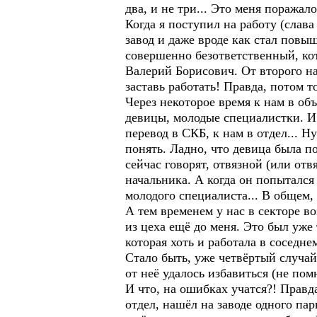
два, и не три... Это меня поражало
Когда я поступил на работу (слава
завод и даже вроде как стал повы
совершенно безответственный, кот
Валерий Борисович. От второго на
заставь работать! Правда, потом т
Через некоторое время к нам в об
девицы, молодые специалистки. И 
перевод в СКБ, к нам в отдел... Н
понять. Ладно, что девица была п
сейчас говорят, отвязной (или отв
начальника. А когда он попытался 
молодого специалиста... В общем, 
А тем временем у нас в секторе в
из цеха ещё до меня. Это был уже 
которая хоть и работала в соседн
Стало быть, уже четвёртый случай.
от неё удалось избавиться (не пом
И что, на ошибках учатся?! Правд
отдел, нашёл на заводе одного па