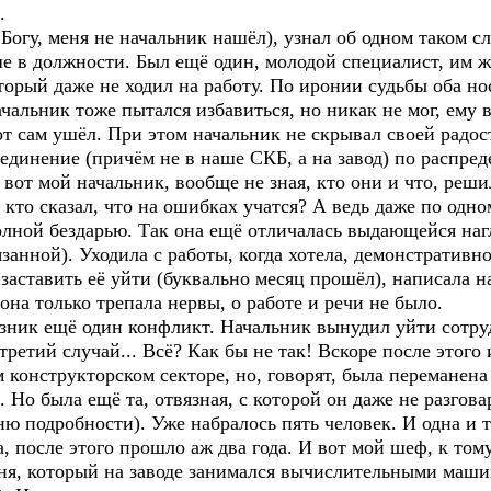
.
 Богу, меня не начальник нашёл), узнал об одном таком с
ше в должности. Был ещё один, молодой специалист, им 
орый даже не ходил на работу. По иронии судьбы оба нос
чальник тоже пытался избавиться, но никак не мог, ему в
от сам ушёл. При этом начальник не скрывал своей радос
ъединение (причём не в наше СКБ, а на завод) по распре
вот мой начальник, вообще не зная, кто они и что, реш
у кто сказал, что на ошибках учатся? А ведь даже по од
олной бездарью. Так она ещё отличалась выдающейся наг
язанной). Уходила с работы, когда хотела, демонстративн
заставить её уйти (буквально месяц прошёл), написала н
она только трепала нервы, о работе и речи не было.
озник ещё один конфликт. Начальник вынудил уйти сотру
третий случай... Всё? Как бы не так! Вскоре после этого 
ем конструкторском секторе, но, говорят, была переманен
 Но была ещё та, отвязная, с которой он даже не разговар
ню подробности). Уже набралось пять человек. И одна и т
а, после этого прошло аж два года. И вот мой шеф, к то
рня, который на заводе занимался вычислительными маши