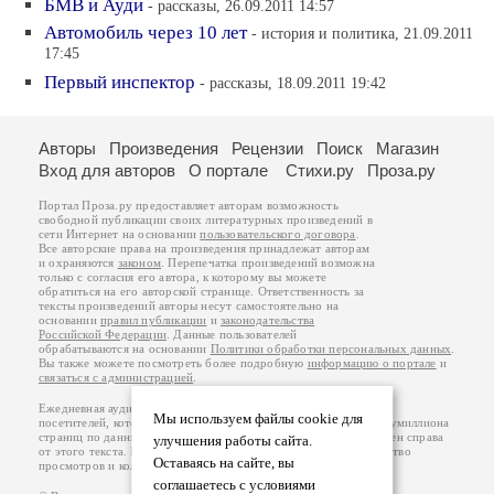
БМВ и Ауди
- рассказы, 26.09.2011 14:57
Автомобиль через 10 лет
- история и политика, 21.09.2011
17:45
Первый инспектор
- рассказы, 18.09.2011 19:42
Авторы
Произведения
Рецензии
Поиск
Магазин
Вход для авторов
О портале
Стихи.ру
Проза.ру
Портал Проза.ру предоставляет авторам возможность
свободной публикации своих литературных произведений в
сети Интернет на основании
пользовательского договора
.
Все авторские права на произведения принадлежат авторам
и охраняются
законом
. Перепечатка произведений возможна
только с согласия его автора, к которому вы можете
обратиться на его авторской странице. Ответственность за
тексты произведений авторы несут самостоятельно на
основании
правил публикации
и
законодательства
Российской Федерации
. Данные пользователей
обрабатываются на основании
Политики обработки персональных данных
.
Вы также можете посмотреть более подробную
информацию о портале
и
связаться с администрацией
.
Ежедневная аудитория портала Проза.ру – порядка 100 тысяч
Мы используем файлы cookie для
посетителей, которые в общей сумме просматривают более полумиллиона
страниц по данным счетчика посещаемости, который расположен справа
улучшения работы сайта.
от этого текста. В каждой графе указано по две цифры: количество
Оставаясь на сайте, вы
просмотров и количество посетителей.
соглашаетесь с условиями