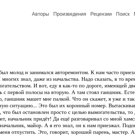
Авторы
Произведения
Рецензии
Поиск
ё был молод и занимался авторемонтом. К нам часто прие
ногих знал, даже из начальства. Надо сказать, в то вре
ательством. И вот, еду я как-то по дороге, имеющей дв
 с первой полосы на вторую. А там стоял гаишник. Есте
 гаишник машет мне палкой. Что он скажет, я уже и так 
йную ситуацию... Это был их коронный номер. Вытаскива
ь, что был остановлен просто с целью вымогательства, то
рит, начальник придёт! Да ещё разговаривал со мной хам
 начальник, майор. А я его знал, он к нам приезжал. Подо
еня отпустить. Это, говорит, хороший парень, мастер. А 