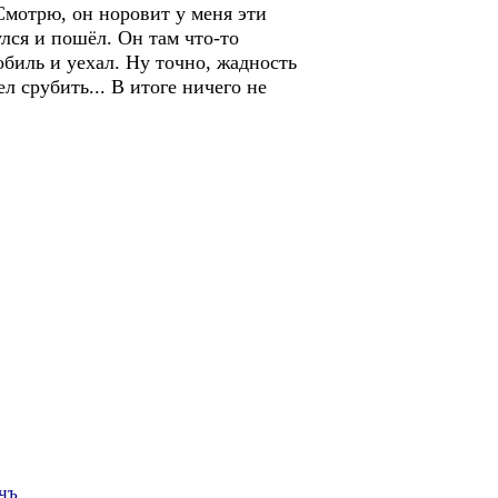
 Смотрю, он норовит у меня эти
улся и пошёл. Он там что-то
обиль и уехал. Ну точно, жадность
ел срубить... В итоге ничего не
чъ