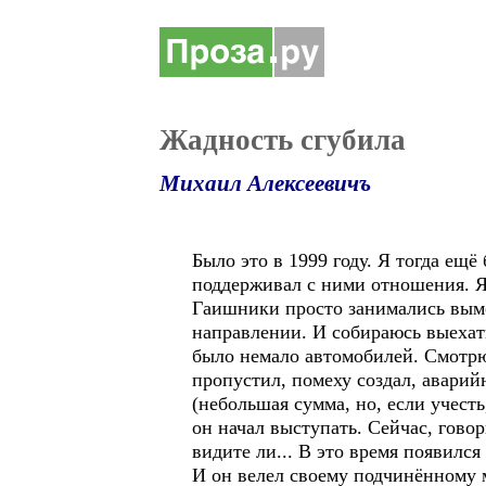
Жадность сгубила
Михаил Алексеевичъ
Было это в 1999 году. Я тогда ещ
поддерживал с ними отношения. Я м
Гаишники просто занимались вымог
направлении. И собираюсь выехать
было немало автомобилей. Смотрю,
пропустил, помеху создал, авари
(небольшая сумма, но, если учест
он начал выступать. Сейчас, гово
видите ли... В это время появился
И он велел своему подчинённому м