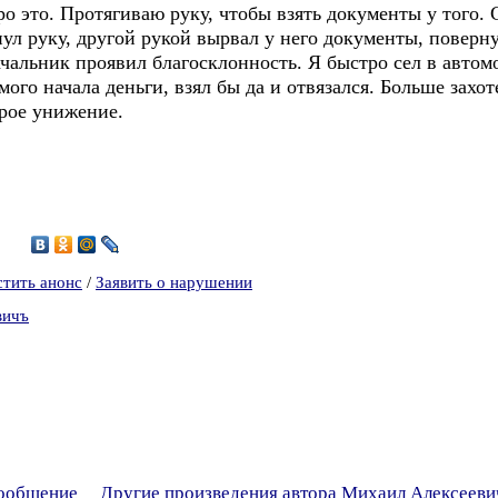
ро это. Протягиваю руку, чтобы взять документы у того.
нул руку, другой рукой вырвал у него документы, поверн
начальник проявил благосклонность. Я быстро сел в автом
мого начала деньги, взял бы да и отвязался. Больше захот
орое унижение.
8
стить анонс
/
Заявить о нарушении
вичъ
сообщение
Другие произведения автора Михаил Алексееви