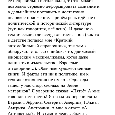
её неправильно истолковали, то это может
довольно серьёзно деформировать сознание и
в дальнейшем поставить в достаточно
неловкое положение. Причём речь идёт не о
политической и исторической литературе
(тут, как говорится, всё ясно). И даже не о
технической, где всегда хватает ляпов (как-то
в детстве попался мне «Краткий
автомобильный справочник», так там я
обнаружил столько ошибок, что, движимый
юношеским максимализмом, хотел даже
написать в издательство. Взрослые
отговорили...). Обычные художественные
книги. И факты эти ни к политике, ни к
технике отношения не имеют. Однажды
зашёл у нас спор, сколько на Земле
материков? Я уверенно сказал: «Пять!» А мне
говорят, нет, шесть! Я начал их перечислять:
Евразия, Африка, Северная Америка, Южная
Америка, Австралия. А мне в ответ: «А
Антарктида?» И в самом деле... Значит,