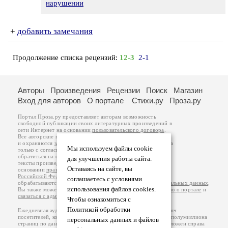
нарушении
+
добавить замечания
Продолжение списка рецензий:
12-3
2-1
Авторы
Произведения
Рецензии
Поиск
Магазин
Вход для авторов
О портале
Стихи.ру
Проза.ру
Портал Проза.ру предоставляет авторам возможность
свободной публикации своих литературных произведений в
сети Интернет на основании
пользовательского договора
.
Все авторские права на произведения принадлежат авторам
и охраняются
законом
. Перепечатка произведений возможна
Мы используем файлы cookie
только с согласия его автора, к которому вы можете
обратиться на его авторской странице. Ответственность за
для улучшения работы сайта.
тексты произведений авторы несут самостоятельно на
Оставаясь на сайте, вы
основании
правил публикации
и
законодательства
Российской Федерации
. Данные пользователей
соглашаетесь с условиями
обрабатываются на основании
Политики обработки персональных данных
.
использования файлов cookies.
Вы также можете посмотреть более подробную
информацию о портале
и
связаться с администрацией
.
Чтобы ознакомиться с
Политикой обработки
Ежедневная аудитория портала Проза.ру – порядка 100 тысяч
посетителей, которые в общей сумме просматривают более полумиллиона
персональных данных и файлов
страниц по данным счетчика посещаемости, который расположен справа