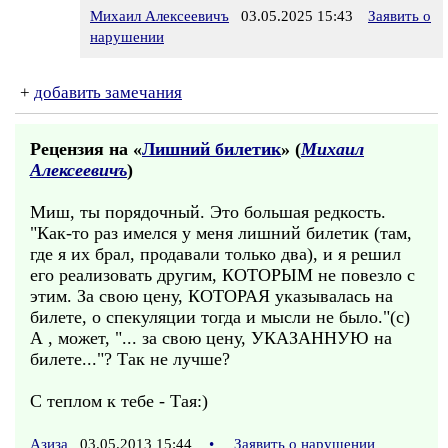
Михаил Алексеевичъ
03.05.2025 15:43
Заявить о
нарушении
+
добавить замечания
Рецензия на «
Лишний билетик
» (
Михаил
Алексеевичъ
)
Миш, ты порядочный. Это большая редкость.
"Как-то раз имелся у меня лишний билетик (там,
где я их брал, продавали только два), и я решил
его реализовать другим, КОТОРЫМ не повезло с
этим. За свою цену, КОТОРАЯ указывалась на
билете, о спекуляции тогда и мысли не было."(с)
А , может, "... за свою цену, УКАЗАННУЮ на
билете..."? Так не лучше?
С теплом к тебе - Тая:)
Азиза
03.05.2013 15:44
•
Заявить о нарушении