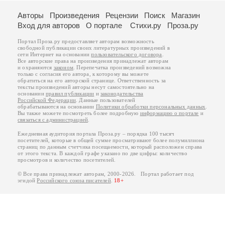
Авторы
Произведения
Рецензии
Поиск
Магазин
Вход для авторов
О портале
Стихи.ру
Проза.ру
Портал Проза.ру предоставляет авторам возможность
свободной публикации своих литературных произведений в
сети Интернет на основании
пользовательского договора
.
Все авторские права на произведения принадлежат авторам
и охраняются
законом
. Перепечатка произведений возможна
только с согласия его автора, к которому вы можете
обратиться на его авторской странице. Ответственность за
тексты произведений авторы несут самостоятельно на
основании
правил публикации
и
законодательства
Российской Федерации
. Данные пользователей
обрабатываются на основании
Политики обработки персональных данных
.
Вы также можете посмотреть более подробную
информацию о портале
и
связаться с администрацией
.
Ежедневная аудитория портала Проза.ру – порядка 100 тысяч
посетителей, которые в общей сумме просматривают более полумиллиона
страниц по данным счетчика посещаемости, который расположен справа
от этого текста. В каждой графе указано по две цифры: количество
просмотров и количество посетителей.
© Все права принадлежат авторам, 2000-2026. Портал работает под
эгидой
Российского союза писателей
.
18+