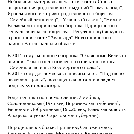
Небольшие материалы печатал в газетах Союза
возрождения родословных традиций "Память рода",
Ярославского историко-родословного общества
"Семейный летописец", "Угличской газете", "Нижне-
Волжском историческом сборнике Царицынского
генеалогического общества". Регулярно публикуюсь
в районной газете "Авангард" Новоаннинского
района Волгоградской области.
В 2015 году на основе сборника "Опалённые Великой
войной..." была подготовлена и напечатана книга
"Семейная шеренга Бессмертного полка".
В 2017 году для земляков написана книга "Под шёпот
шёлковой травы", посвящённая истории и людям
родных хуторов автора.
Родственники по прямой линии: Лембики,
Солодовниковы (19-й век, Воронежская губерния),
Рясновы и Добрыдневы (19...20 век, Еланская волость
Аткарского уезда Саратовской губернии).
Породнились в браке: Гришины, Сапожниковы,
Лымарь, Егорушины, Москаленко, Курмышовы,