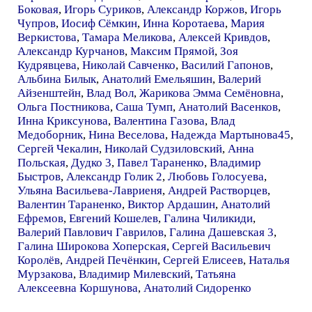
Боковая
,
Игорь Суриков
,
Александр Коржов
,
Игорь
Чупров
,
Иосиф Сёмкин
,
Инна Коротаева
,
Мария
Веркистова
,
Тамара Меликова
,
Алексей Кривдов
,
Александр Курчанов
,
Максим Прямой
,
Зоя
Кудрявцева
,
Николай Савченко
,
Василий Гапонов
,
Альбина Билык
,
Анатолий Емельяшин
,
Валерий
Айзенштейн
,
Влад Вол
,
Жарикова Эмма Семёновна
,
Ольга Постникова
,
Саша Тумп
,
Анатолий Васенков
,
Инна Криксунова
,
Валентина Газова
,
Влад
Медоборник
,
Нина Веселова
,
Надежда Мартынова45
,
Сергей Чекалин
,
Николай Судзиловский
,
Анна
Польская
,
Дудко 3
,
Павел Тараненко
,
Владимир
Быстров
,
Александр Голик 2
,
Любовь Голосуева
,
Ульяна Васильева-Лавриеня
,
Андрей Растворцев
,
Валентин Тараненко
,
Виктор Ардашин
,
Анатолий
Ефремов
,
Евгений Кошелев
,
Галина Чиликиди
,
Валерий Павлович Гаврилов
,
Галина Дашевская 3
,
Галина Широкова Хоперская
,
Сергей Васильевич
Королёв
,
Андрей Печёнкин
,
Сергей Елисеев
,
Наталья
Мурзакова
,
Владимир Милевский
,
Татьяна
Алексеевна Коршунова
,
Анатолий Сидоренко