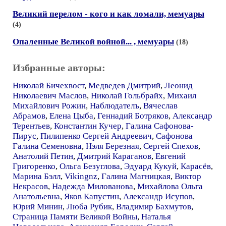
Великий перелом - кого и как ломали, мемуары
(4)
Опаленные Великой войной... , мемуары
(18)
Избранные авторы:
Николай Бичехвост
,
Медведев Дмитрий
,
Леонид
Николаевич Маслов
,
Николай Гольбрайх
,
Михаил
Михайлович Рожин
,
Наблюдателъ
,
Вячеслав
Абрамов
,
Елена Цыба
,
Геннадий Ботряков
,
Александр
Терентьев
,
Константин Кучер
,
Галина Сафонова-
Пирус
,
Пилипенко Сергей Андреевич
,
Сафонова
Галина Семеновна
,
Нэля Березная
,
Сергей Спехов
,
Анатолий Петин
,
Дмитрий Караганов
,
Евгений
Григоренко
,
Ольга Безуглова
,
Эдуард Кукуй
,
Карасёв
,
Марина Бэлл
,
Vikingnz
,
Галина Магницкая
,
Виктор
Некрасов
,
Надежда Милованова
,
Михайлова Ольга
Анатольевна
,
Яков Капустин
,
Александр Исупов
,
Юрий Минин
,
Люба Рубик
,
Владимир Бахмутов
,
Страница Памяти Великой Войны
,
Наталья