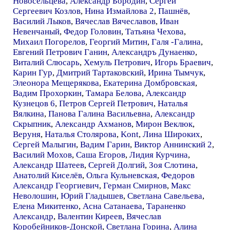
Новосельцева
,
Александр Бородин
,
Сергей
Сергеевич Козлов
,
Нина Измайлова 2
,
Пашнёв
,
Василий Лыков
,
Вячеслав Вячеславов
,
Иван
Невенчаный
,
Федор Головин
,
Татьяна Чехова
,
Михаил Погорелов
,
Георгий Митин
,
Галя -Галина
,
Евгений Петрович Ганин
,
Александръ Дунаенко
,
Виталий Слюсарь
,
Хемуль Петрович
,
Игорь Браевич
,
Карин Гур
,
Дмитрий Тартаковский
,
Ирина Тымчук
,
Элеонора Мещерякова
,
Екатерина Домбровская
,
Вадим Прохоркин
,
Тамара Белова
,
Александр
Кузнецов 6
,
Петров Сергей Петрович
,
Наталья
Вялкина
,
Панова Галина Васильевна
,
Александр
Скрыпник
,
Александр Ахманов
,
Мирон Веклюк
,
Веруня
,
Наталья Столярова
,
Kont
,
Лина Широких
,
Сергей Малыгин
,
Вадим Гарин
,
Виктор Аннинский 2
,
Василий Мохов
,
Саша Егоров
,
Лидия Курчина
,
Александр Шатеев
,
Сергей Долгий
,
Зоя Слотина
,
Анатолий Киселёв
,
Ольга Кульневская
,
Федоров
Александр Георгиевич
,
Герман Смирнов
,
Макс
Неволошин
,
Юрий Гладышев
,
Светлана Савельева
,
Елена Микитенко
,
Асна Сатанаева
,
Тараненко
Александр
,
Валентин Киреев
,
Вячеслав
Коробейников-Донской
,
Светлана Горина
,
Алина