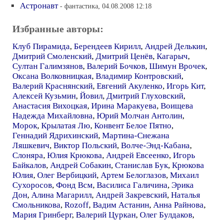
Астронавт
- фантастика, 04.08.2008 12:18
Избранные авторы:
Клуб Пирамида
,
Берендеев Кирилл
,
Андрей Делькин
,
Дмитрий Смоленский
,
Дмитрий Ценёв
,
Кагарыч
,
Султан Галимзянов
,
Валерий Бочков
,
Шимун Врочек
,
Оксана Волковницкая
,
Владимир Контровский
,
Валерий Краснянский
,
Евгений Акуленко
,
Игорь Кит
,
Алексей Кузьмин
,
Йовил
,
Дмитрий Глуховский
,
Анастасия Вихоцкая
,
Ирина Маракуева
,
Воищева
Надежда Михайловна
,
Юрий Молчан Антолин
,
Морок
,
Крылатая Лю
,
Конвент Белое Пятно
,
Геннадий Ядрихинский
,
Мартина-Снежана
Ляшкевич
,
Виктор Польский
,
Волче-Энд-Кабана
,
Слоняра
,
Юлия Крюкова
,
Андрей Евсеенко
,
Игорь
Байкалов
,
Андрей Собакин
,
Станислав Бук
,
Крюкова
Юлия
,
Олег Вербицкий
,
Артем Белоглазов
,
Михаил
Сухоросов
,
Фонд Всм
,
Василиса Галичина
,
Эрика
Дон
,
Алина Магарилл
,
Андрей Закревский
,
Наталья
Смольникова
,
Rozoff
,
Вадим Астанин
,
Анна Райнова
,
Мария Гринберг
,
Валерий Цуркан
,
Олег Булдаков
,