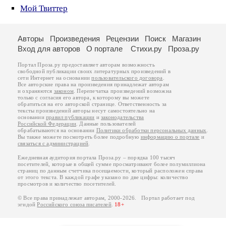
Мой Твиттер
Авторы
Произведения
Рецензии
Поиск
Магазин
Вход для авторов
О портале
Стихи.ру
Проза.ру
Портал Проза.ру предоставляет авторам возможность
свободной публикации своих литературных произведений в
сети Интернет на основании
пользовательского договора
.
Все авторские права на произведения принадлежат авторам
и охраняются
законом
. Перепечатка произведений возможна
только с согласия его автора, к которому вы можете
обратиться на его авторской странице. Ответственность за
тексты произведений авторы несут самостоятельно на
основании
правил публикации
и
законодательства
Российской Федерации
. Данные пользователей
обрабатываются на основании
Политики обработки персональных данных
.
Вы также можете посмотреть более подробную
информацию о портале
и
связаться с администрацией
.
Ежедневная аудитория портала Проза.ру – порядка 100 тысяч
посетителей, которые в общей сумме просматривают более полумиллиона
страниц по данным счетчика посещаемости, который расположен справа
от этого текста. В каждой графе указано по две цифры: количество
просмотров и количество посетителей.
© Все права принадлежат авторам, 2000-2026. Портал работает под
эгидой
Российского союза писателей
.
18+