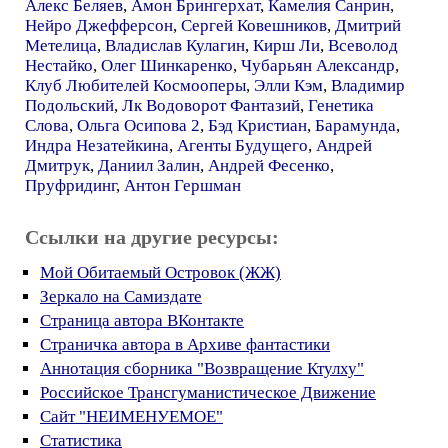
Алекс Беляев
,
Амон Брингерхат
,
Камелия Санрин
,
Нейро Джефферсон
,
Сергей Ковешников
,
Дмитрий
Метелица
,
Владислав Кулагин
,
Кирш Ли
,
Всеволод
Нестайко
,
Олег Шинкаренко
,
Чубарьян Александр
,
Клуб Любителей Космооперы
,
Элли Кэм
,
Владимир
Подольский
,
Лк Водоворот Фантазий
,
Генетика
Слова
,
Ольга Осипова 2
,
Бэд Кристиан
,
Барамунда
,
Индра Незатейкина
,
Агенты Будущего
,
Андрей
Дмитрук
,
Даниил Залин
,
Андрей Фесенко
,
Пруфридинг
,
Антон Гершман
Ссылки на другие ресурсы:
Мой Обитаемый Островок (ЖЖ)
Зеркало на Самиздате
Страница автора ВКонтакте
Страничка автора в Архиве фантастики
Аннотация сборника "Возвращение Ктулху"
Российское Трансгуманистическое Движение
Сайт "НЕИМЕНУЕМОЕ"
Статистика