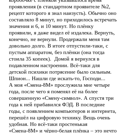
коробочке с плёнкой указывалось время
проявления (в стандартном проявителе №2,
рецепт которого я знал наизусть). Обычно оно
составляло 8 минут, но приходилось встречать
значения и 6, и 10 минут. Но плёнку
проявили, я даже видел её издалека. Вернуть,
конечно, не вернули. Продержали меня там
довольно долго. В итоге отпустили-таки, с
пустым аппаратом, без плёнки (она тогда
стоила 35 копеек). Домой я вернулся в
подавленном настроении. Всё-таки для
детской психики потрясeние было сильным.
Шпион... Нашли где искать-то, Господи...
А моя «Смена-8М» прослужила мне четыре
года, после чего я поменял её на более
совершенную «Смену-символ». А спустя три
года к ней прибавился ФЭД. В последние
годы, с появлением компьютеров и интернета,
перешёл на цифровую технику. Вещь очень
удобная. Но всё-таки простенькая
«Смена-8М» и чёрно-белая плёнка – это нечто