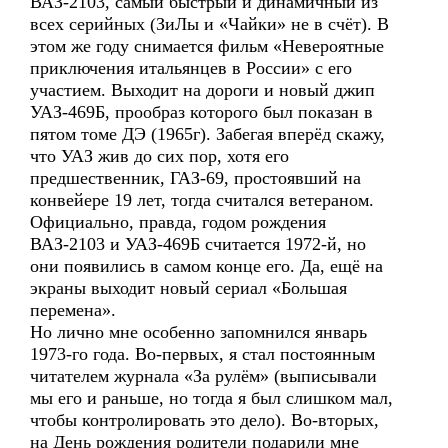
ВАЗ-2103, самый быстрый и динамичный из
всех серийных (ЗиЛы и «Чайки» не в счёт). В
этом же году снимается фильм «Невероятные
приключения итальянцев в России» с его
участием. Выходит на дороги и новый джип
УАЗ-469Б, прообраз которого был показан в
пятом томе ДЭ (1965г). Забегая вперёд скажу,
что УАЗ жив до сих пор, хотя его
предшественник, ГАЗ-69, простоявший на
конвейере 19 лет, тогда считался ветераном.
Официально, правда, годом рождения
ВАЗ-2103 и УАЗ-469Б считается 1972-й, но
они появились в самом конце его. Да, ещё на
экраны выходит новый сериал «Большая
перемена».
Но лично мне особенно запомнился январь
1973-го года. Во-первых, я стал постоянным
читателем журнала «За рулём» (выписывали
мы его и раньше, но тогда я был слишком мал,
чтобы контролировать это дело). Во-вторых,
на День рождения родители подарили мне