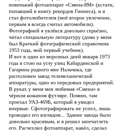
новенький фотоаппарат «Смена-8М» (кстати,
попавший в книгу рекордов Гиннеса), и я
стал фотолюбителем (моё второе увлечение,
первым я всегда считал автомобили).
Фотографией я увлёкся довольно серьёзно,
читал специальную литературу (дома у меня
был Краткий фотографический справочник
1953 года, мой первый учебник).
И вот в один из морозных дней января 1973
года я стою на углу улиц Кабардинской и
Гагарина родного мне Нальчика, где
расположен завод телемеханической
аппаратуры, одно из передовых предприятий.
В руках у меня моя любимая «Смена» в
чёрном кожаном футляре. Помню, там
проехал УАЗ-469Б, который я увидел
впервые. Сфотографировать не успел, лишь
проводил его взглядом... Здание завода было
довольно красивым, и я решил запечатлеть
его. Расчехлил фотоаппарат, навёл, сделал