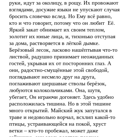
руки, идут за околицу, в рощу. Их провожают
взглядами, досужие языки не упускают случая
бросить словечко вслед. Но Ему всё равно,
кто и что говорит, потому что он любит Её.
Яркий закат обнимает их своим теплом,
золотит их юные лица, и, тихонько отступая
за дома, растворяется в лёгкой дымке.
Берёзовый лесок, ласково нашёптывая что-то
листвой, радушно принимает неожиданных
гостей, укрывая их от посторонних глаз. А
они, радостно-смущённые этой свободой,
поглядывают несмело друг на друга,
поглаживают шершавые стволы берёзок,
любуются колокольчиками. Она, шутя,
убегает, Он играючи догоняет. Здесь удобно
расположилась тишина. Но в этой тишине
много открытий. Майский жук запутался в
траве и недовольно ворчал, всхлип какой-то
птицы, устраивающейся на покой, хруст
ветки – кто-то пробежал, может даже