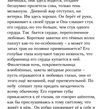
зайчишка, они здесь водятся; позднее
бесшумно пролетела сова, только тень
мелькнула. Дневной жар отступил, ни
ветерка. Им здесь хорошо. Он берёт её руки,
прижимает к своей груди и Она слышит стук
его сердца,-но это больше, чем стук одного
сердца. Так бьется сердце, переполненное
любовью. Короткие завитки его тёмных волос
пахнут как-то по-особенному – а может это
запах трав на полянке примешивается? Его
голубые глаза излучают такую нежность, что
избранница его сердца купается в ней.
Фиолетовая ночь, покровительница
влюблённых, зажгла звёздные россыпи –
пусть отражаются в любимых глазах, они от
этого ещё желанней, ещё притягательней. По
небу спешит луна придать загадочность
всему обычному. Его горячие губы
прикасаются к её глазам, он говорит шёпотом,
как бы прислушиваясь к тому светлому, что
живёт в нём. Он робко прижимает её к себе и