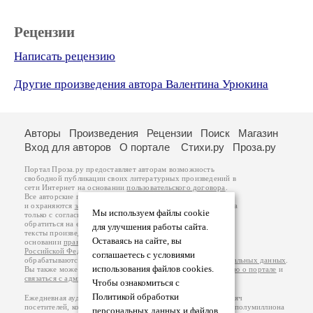
Рецензии
Написать рецензию
Другие произведения автора Валентина Урюкина
Авторы
Произведения
Рецензии
Поиск
Магазин
Вход для авторов
О портале
Стихи.ру
Проза.ру
Портал Проза.ру предоставляет авторам возможность
свободной публикации своих литературных произведений в
сети Интернет на основании
пользовательского договора
.
Все авторские права на произведения принадлежат авторам
и охраняются
законом
. Перепечатка произведений возможна
Мы используем файлы cookie
только с согласия его автора, к которому вы можете
обратиться на его авторской странице. Ответственность за
для улучшения работы сайта.
тексты произведений авторы несут самостоятельно на
Оставаясь на сайте, вы
основании
правил публикации
и
законодательства
Российской Федерации
. Данные пользователей
соглашаетесь с условиями
обрабатываются на основании
Политики обработки персональных данных
.
использования файлов cookies.
Вы также можете посмотреть более подробную
информацию о портале
и
связаться с администрацией
.
Чтобы ознакомиться с
Политикой обработки
Ежедневная аудитория портала Проза.ру – порядка 100 тысяч
посетителей, которые в общей сумме просматривают более полумиллиона
персональных данных и файлов