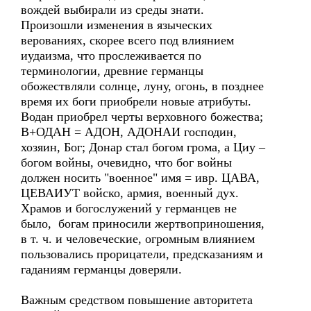
вождей выбирали из среды знати.
Произошли изменения в языческих
верованиях, скорее всего под влиянием
иудаизма, что прослеживается по
терминологии, древние германцы
обожествляли солнце, луну, огонь, в позднее
время их боги приобрели новые атрибуты.
Водан приобрел черты верховного божества;
В+ОДАН = АДОН, АДОНАИ господин,
хозяин, Бог; Донар стал богом грома, а Циу –
богом войны, очевидно, что бог войны
должен носить "военное" имя = ивр. ЦАВА,
ЦЕВАИУТ войско, армия, военный дух.
Храмов и богослужений у германцев не
было, богам приносили жертвоприношения,
в т. ч. и человеческие, огромным влиянием
пользовались прорицатели, предсказаниям и
гаданиям германцы доверяли.
Важным средством повышение авторитета