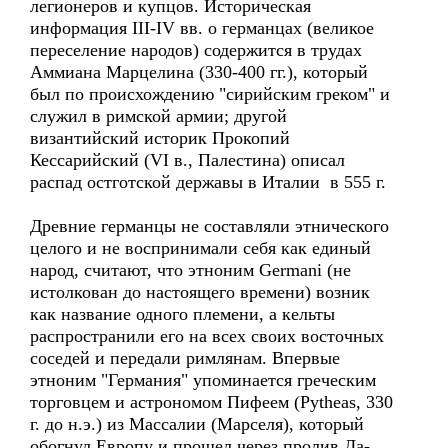
легионеров и купцов. Историческая
информация III-IV вв. о германцах (великое
переселение народов) содержится в трудах
Аммиана Марцелина (330-400 гг.), который
был по происхождению "сирийским греком" и
служил в римской армии; другой
византийский историк Прокопий
Кессарийский (VI в., Палестина) описал
распад остготской державы в Италии в 555 г.
Древние германцы не составляли этнического
целого и не воспринимали себя как единый
народ, считают, что этноним Germani (не
истолкован до настоящего времени) возник
как название одного племени, а кельты
распространили его на всех своих восточных
соседей и передали римлянам. Впервые
этноним "Германия" упоминается греческим
торговцем и астрономом Пифеем (Pytheas, 330
г. до н.э.) из Массалии (Марселя), который
обогнул Европу и прошел через пролив Ла-