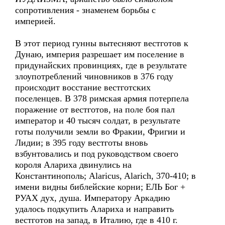
сопротивления - знаменем борьбы с
империей.
В этот период гунны вытесняют вестготов к
Дунаю, империя разрешает им поселение в
придунайских провинциях, где в результате
злоупотреблений чиновников в 376 году
происходит восстание вестготских
поселенцев. В 378 римская армия потерпела
поражение от вестготов, на поле боя пал
император и 40 тысяч солдат, в результате
готы получили земли во Фракии, Фригии и
Лидии; в 395 году вестготы вновь
взбунтовались и под руководством своего
короля Алариха двинулись на
Константинополь; Alaricus, Alarich, 370-410; в
имени видны библейские корни; ЕЛЬ Бог +
РУАХ дух, душа. Императору Аркадию
удалось подкупить Алариха и направить
вестготов на запад, в Италию, где в 410 г.