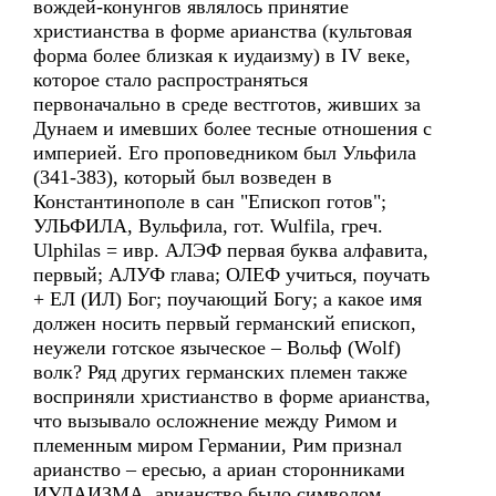
вождей-конунгов являлось принятие
христианства в форме арианства (культовая
форма более близкая к иудаизму) в IV веке,
которое стало распространяться
первоначально в среде вестготов, живших за
Дунаем и имевших более тесные отношения с
империей. Его проповедником был Ульфила
(341-383), который был возведен в
Константинополе в сан "Епископ готов";
УЛЬФИЛА, Вульфила, гот. Wulfila, греч.
Ulphilas = ивр. АЛЭФ первая буква алфавита,
первый; АЛУФ глава; ОЛЕФ учиться, поучать
+ ЕЛ (ИЛ) Бог; поучающий Богу; а какое имя
должен носить первый германский епископ,
неужели готское языческое – Вольф (Wolf)
волк? Ряд других германских племен также
восприняли христианство в форме арианства,
что вызывало осложнение между Римом и
племенным миром Германии, Рим признал
арианство – ересью, а ариан сторонниками
ИУДАИЗМА, арианство было символом