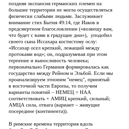
поздняя экспансия германских племен на
большие территории не могла осуществляться
физически слабыми людьми. Заслуживает
внимание стих Бытия 49:14, где Иаков в
предсмертном благословлении («возвещу вам,
что будет с вами в грядущие дни»), уподобил
своего сына Иссахара костистому ослу:
«Иссахар осел крепкий, лежащий между
протоками вод»; он, подразумевая при этом
терпение и выносливость человека;
первоначально Германия формировалась как
государство между Рейном и Эльбой. Если мы
проанализируем этноним "немец", принятый
в восточной части Европы, то получим
варианты понятий – НЕМЕЦ = НАА
соответствовать + АМИЦ крепкий, сильный;
АМЦА сила, отвага (вариант – живущие
посередине (континента)).
В римские времена территория вдоль