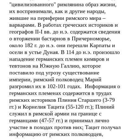
"цивилизованного" римлянина образ жизни,
их воспринимали, как и другие народы,
жившие на периферии римского мира –
варварами. В работах греческих историков и
географов II-I вв. до н.э. содержатся сведения
о вторжении бастарнов в Причерноморье,
около 182 г. до н.э. они перешли Карпаты и
осели в устье Дуная. В 114 до н.э. произошло
нападение германских племен кимвров и
тевтонов на Южную Галлию, которое
поставило под угрозу существование
империи, римский полководец Марий
разгромил их в 102-101 годах. Информация о
германских племенах содержится в трудах
римских историков Плиния Старшего (3-79
гг.) и Корнелия Тацита (55-120 гг.); Плиний
служил в римской армии на границе с
германцами (47-57 гг.) и принимал лично
участие в походах против них; Тацит получал
информацию от римских полководцев,