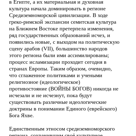
в Египте, а их материальная и духовная
культура начала доминировать в регионе
Средиземноморской цивилизации. В ходе
греко-римской экспансии семитская культура
на Ближнем Востоке претерпела изменения,
ряд государственных образований исчез, и
появились новые, с выходом на политическую
сцену арабов (VII), большинство народов
этого региона были ими ассимилированы;
процесс исламизации проходит сегодня в
странах Европы. Таким образом, очевидно,
что сглаженное политиками и учеными
религиозное (идеологическое)
противостояние (ВОЙНЫ БОГОВ) никогда не
исчезали и не исчезнут, пока будут
существовать различные идеологические
доктрины в понимании Единого (еврейского)
Бога Яхве.
Единственным этносом средиземноморского
региона, сохранившим своё культурное