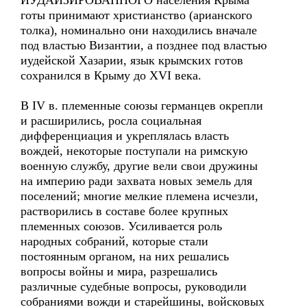
ИУДАИЗИРОВАННОГО населения Крыма
готы принимают христианство (арианского
толка), номинально они находились вначале
под властью Византии, а позднее под властью
иудейской Хазарии, язык крымских готов
сохранился в Крыму до XVI века.
В IV в. племенные союзы германцев окрепли
и расширились, росла социальная
дифференциация и укреплялась власть
вождей, некоторые поступали на римскую
военную службу, другие вели свои дружины
на империю ради захвата новых земель для
поселений; многие мелкие племена исчезли,
растворились в составе более крупных
племенных союзов. Усиливается роль
народных собраний, которые стали
постоянным органом, на них решались
вопросы войны и мира, разрешались
различные судебные вопросы, руководили
собраниями вожди и старейшины, войсковых