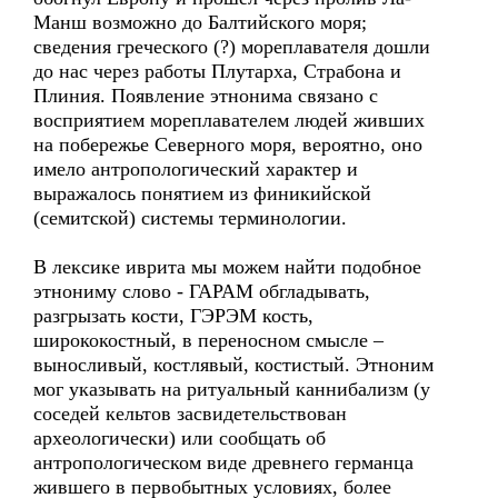
Манш возможно до Балтийского моря;
сведения греческого (?) мореплавателя дошли
до нас через работы Плутарха, Страбона и
Плиния. Появление этнонима связано с
восприятием мореплавателем людей живших
на побережье Северного моря, вероятно, оно
имело антропологический характер и
выражалось понятием из финикийской
(семитской) системы терминологии.
В лексике иврита мы можем найти подобное
этнониму слово - ГАРАМ обгладывать,
разгрызать кости, ГЭРЭМ кость,
ширококостный, в переносном смысле –
выносливый, костлявый, костистый. Этноним
мог указывать на ритуальный каннибализм (у
соседей кельтов засвидетельствован
археологически) или сообщать об
антропологическом виде древнего германца
жившего в первобытных условиях, более