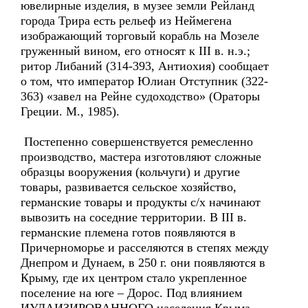
ювелирные изделия, в музее земли Рейланд
города Трира есть рельеф из Неймегена
изображающий торговый корабль на Мозеле
груженный вином, его относят к III в. н.э.;
ритор Либаний (314-393, Антиохия) сообщает
о том, что император Юлиан Отступник (322-
363) «завел на Рейне судоходство» (Ораторы
Греции. М., 1985).
Постепенно совершенствуется ремесленно
производство, мастера изготовляют сложные
образцы вооружения (кольчуги) и другие
товары, развивается сельское хозяйство,
германские товары и продукты с/х начинают
вывозить на соседние территории. В III в.
германские племена готов появляются в
Причерноморье и расселяются в степях между
Днепром и Дунаем, в 250 г. они появляются в
Крыму, где их центром стало укрепленное
поселение на юге – Дорос. Под влиянием