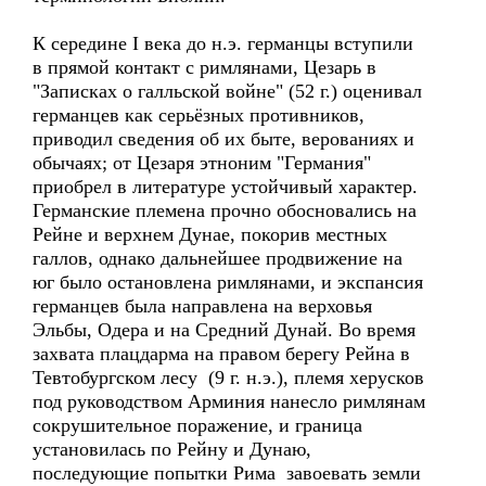
К середине I века до н.э. германцы вступили
в прямой контакт с римлянами, Цезарь в
"Записках о галльской войне" (52 г.) оценивал
германцев как серьёзных противников,
приводил сведения об их быте, верованиях и
обычаях; от Цезаря этноним "Германия"
приобрел в литературе устойчивый характер.
Германские племена прочно обосновались на
Рейне и верхнем Дунае, покорив местных
галлов, однако дальнейшее продвижение на
юг было остановлена римлянами, и экспансия
германцев была направлена на верховья
Эльбы, Одера и на Средний Дунай. Во время
захвата плацдарма на правом берегу Рейна в
Тевтобургском лесу (9 г. н.э.), племя херусков
под руководством Арминия нанесло римлянам
сокрушительное поражение, и граница
установилась по Рейну и Дунаю,
последующие попытки Рима завоевать земли