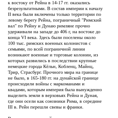
к востоку от Рейна в 14-17 гг. оказались
безрезультатными. В состав империи к началу
II века были включены только территории по
левому берегу Рейна, пограничный "Римский
вал" по Рейну и Дунаю римляне прочно
удерживали на западе до 406 г, на востоке до
конца VI века. Здесь были поселены около
100 тыс. римских военных колонистов с
семьями, по всей пограничной линии
возникают военные и торговые колонии, из
которых развились в последствии крупные
немецкие города Кёльн, Кобленц, Майнц,
Трир, Страсбург. Прочного мира на границе
не было, в 165-180 гг. на дунайской границе
происходили войны с маркоманами и
квадами, которым империя была вынужденно
выделить земли в верховьях Рейна и Дуная,
где они осели как союзники Рима, в середине
III в. Рейн перешли свевы и франки.