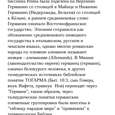
бассейна Рейна была поделена на Верхнюю
Германию со столицей в Майнце и Нижнюю
Германию (Нидерланды, Бельгия) со столицей
к Кёльне, в раннем средневековье слово
Германия означало Восточнофранкское
государство. Этноним сохранился как
обозначение средневекового немецкого
государства в итальянском, русском и
чешском языках, однако многие романские
народы по племени алеманов называют
немцев - алеманами (Allemands). В Мишне
(законодательство евреев) германец (германи),
означал белокурого человека; в других
талмудических источниках библейское
понятие ТОГАРМА (Быт. 10:3, сын Гомера,
внук Иафета, правнук Ноя) переводят через
"Германи"; таким образом, через
талмудические понятия германские
племенные группировки были внесены в
"таблицу народов мира" и "привязаны" к
терминологии Библии.