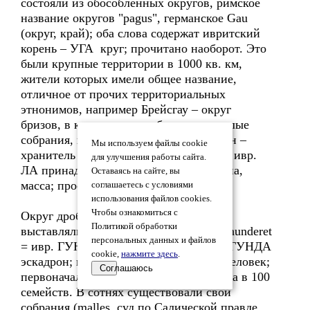
состояли из обособленных округов, римское
название округов "pagus", германское Gau
(округ, край); оба слова содержат ивритский
корень – УГА круг; прочитано наоборот. Это
были крупные территории в 1000 кв. км,
жители которых имели общее название,
отличное от прочих территориальных
этнонимов, например Брейсгау – округ
бризов, в каждом округе были свои малые
собрания, где избирался вождь и лагман –
Мы используем файлы cookie
хранитель и знаток местной традиции; ивр.
для улучшения работы сайта.
ЛА принадлежность + (х) ГАМОН толпа,
Оставаясь на сайте, вы
масса; простонародный, вульгарный.
соглашаетесь с условиями
использования файлов cookies.
Чтобы ознакомиться с
Округ дробился на сотни, которые
Политикой обработки
выставляли ополчение в 100 воинов - hunderet
персональных данных и файлов
= ивр. ГУНДАР командир эскадрона; ГУНДА
cookie,
нажмите здесь
.
эскадрон; подразделение войск в 100 человек;
Соглашаюсь
первоначально "сотня" – родовая группа в 100
семейств. В сотнях существовали свои
собрания (malles, суд по Салической правде,