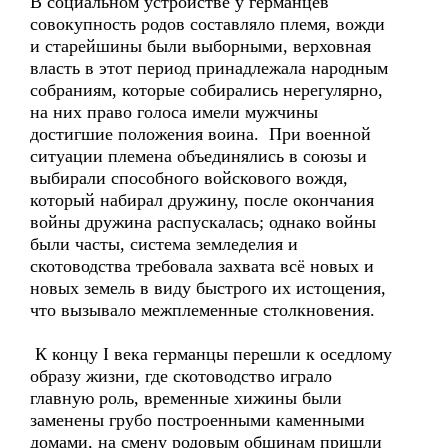
В социальном устройстве у германцев
совокупность родов составляло племя, вожди
и старейшины были выборными, верховная
власть в этот период принадлежала народным
собраниям, которые собирались нерегулярно,
на них право голоса имели мужчины
достигшие положения воина. При военной
ситуации племена объединялись в союзы и
выбирали способного войскового вождя,
который набирал дружину, после окончания
войны дружина распускалась; однако войны
были часты, система земледелия и
скотоводства требовала захвата всё новых и
новых земель в виду быстрого их истощения,
что вызывало межплеменные столкновения.
К концу I века германцы перешли к оседлому
образу жизни, где скотоводство играло
главную роль, временные хижины были
заменены грубо построенными каменными
домами, на смену родовым общинам пришли