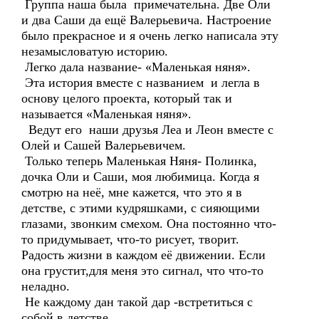
Группа наша была примечательна. Две Оли
и два Саши да ещё Валерьевича. Настроение
было прекрасное и я очень легко написала эту
незамысловатую историю.
Легко дала название- «Маленькая няня».
Эта история вместе с названием и легла в
основу целого проекта, который так и
называется «Маленькая няня».
Ведут его наши друзья Леа и Леон вместе с
Олей и Сашей Валерьевичем.
Только теперь Маленькая Няня- Полинка,
дочка Оли и Саши, моя любимица. Когда я
смотрю на неё, мне кажется, что это я в
детстве, с этими кудряшками, с сияющими
глазами, звонким смехом. Она постоянно что-
то придумывает, что-то рисует, творит.
Радость жизни в каждом её движении. Если
она грустит,для меня это сигнал, что что-то
неладно.
Не каждому дан такой дар -встретиться с
собой в детстве.