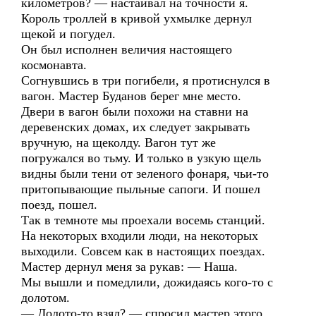
километров? — настаивал на точности я.
Король троллей в кривой ухмылке дернул
щекой и погудел.
Он был исполнен величия настоящего
космонавта.
Согнувшись в три погибели, я протиснулся в
вагон. Мастер Буданов берег мне место.
Двери в вагон были похожи на ставни на
деревенских домах, их следует закрывать
вручную, на щеколду. Вагон тут же
погружался во тьму. И только в узкую щель
видны были тени от зеленого фонаря, чьи-то
притопывающие пыльные сапоги. И пошел
поезд, пошел.
Так в темноте мы проехали восемь станций.
На некоторых входили люди, на некоторых
выходили. Совсем как в настоящих поездах.
Мастер дернул меня за рукав: — Наша.
Мы вышли и помедлили, дожидаясь кого-то с
долотом.
— Долото-то взял? — спросил мастер этого