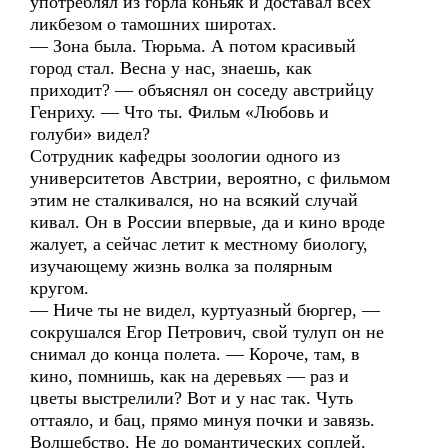
употреблял из горла коньяк и доставал всех
ликбезом о тамошних широтах.
— Зона была. Тюрьма. А потом красивый
город стал. Весна у нас, знаешь, как
приходит? — объяснял он соседу австрийцу
Генриху. — Что ты. Фильм «Любовь и
голуби» видел?
Сотрудник кафедры зоологии одного из
университетов Австрии, вероятно, с фильмом
этим не сталкивался, но на всякий случай
кивал. Он в России впервые, да и кино вроде
жалует, а сейчас летит к местному биологу,
изучающему жизнь волка за полярным
кругом.
— Ниче ты не видел, куртуазный бюргер, —
сокрушался Егор Петрович, свой тулуп он не
снимал до конца полета. — Короче, там, в
кино, помнишь, как на деревьях — раз и
цветы выстрелили? Вот и у нас так. Чуть
оттаяло, и бац, прямо минуя почки и завязь.
Волшебство. Не до романтических соплей.