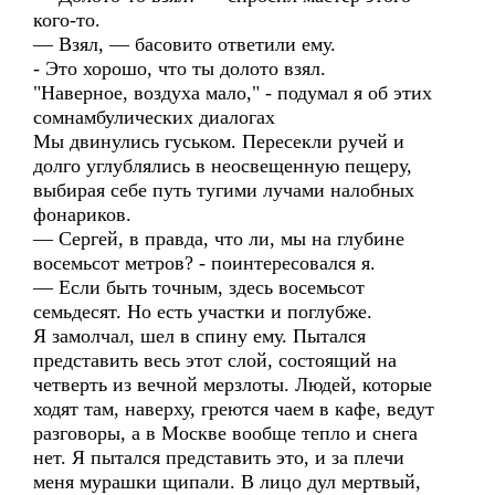
кого-то.
— Взял, — басовито ответили ему.
- Это хорошо, что ты долото взял.
"Наверное, воздуха мало," - подумал я об этих
сомнамбулических диалогах
Мы двинулись гуськом. Пересекли ручей и
долго углублялись в неосвещенную пещеру,
выбирая себе путь тугими лучами налобных
фонариков.
— Сергей, в правда, что ли, мы на глубине
восемьсот метров? - поинтересовался я.
— Если быть точным, здесь восемьсот
семьдесят. Но есть участки и поглубже.
Я замолчал, шел в спину ему. Пытался
представить весь этот слой, состоящий на
четверть из вечной мерзлоты. Людей, которые
ходят там, наверху, греются чаем в кафе, ведут
разговоры, а в Москве вообще тепло и снега
нет. Я пытался представить это, и за плечи
меня мурашки щипали. В лицо дул мертвый,