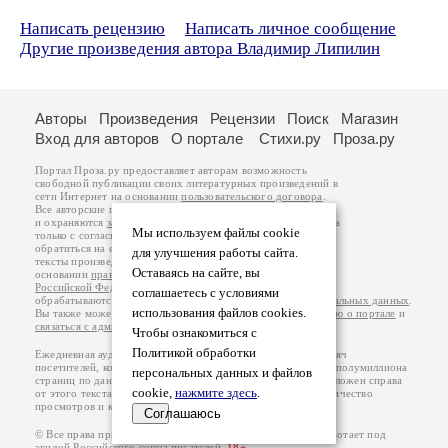
Написать рецензию
Написать личное сообщение
Другие произведения автора Владимир Липилин
Авторы
Произведения
Рецензии
Поиск
Магазин
Вход для авторов
О портале
Стихи.ру
Проза.ру
Портал Проза.ру предоставляет авторам возможность
свободной публикации своих литературных произведений в
сети Интернет на основании
пользовательского договора
.
Все авторские права на произведения принадлежат авторам
и охраняются
законом
. Перепечатка произведений возможна
Мы используем файлы cookie
только с согласия его автора, к которому вы можете
обратиться на его авторской странице. Ответственность за
для улучшения работы сайта.
тексты произведений авторы несут самостоятельно на
Оставаясь на сайте, вы
основании
правил публикации
и
законодательства
Российской Федерации
. Данные пользователей
соглашаетесь с условиями
обрабатываются на основании
Политики обработки персональных данных
.
использования файлов cookies.
Вы также можете посмотреть более подробную
информацию о портале
и
связаться с администрацией
.
Чтобы ознакомиться с
Политикой обработки
Ежедневная аудитория портала Проза.ру – порядка 100 тысяч
посетителей, которые в общей сумме просматривают более полумиллиона
персональных данных и файлов
страниц по данным счетчика посещаемости, который расположен справа
cookie,
нажмите здесь
.
от этого текста. В каждой графе указано по две цифры: количество
просмотров и количество посетителей.
Соглашаюсь
© Все права принадлежат авторам, 2000-2026. Портал работает под
эгидой
Российского союза писателей
.
18+