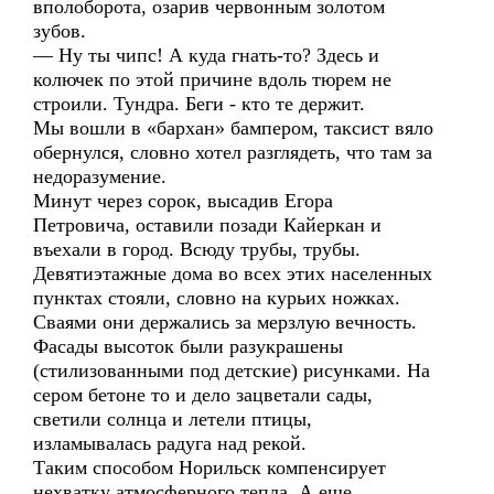
вполоборота, озарив червонным золотом
зубов.
— Ну ты чипс! А куда гнать-то? Здесь и
колючек по этой причине вдоль тюрем не
строили. Тундра. Беги - кто те держит.
Мы вошли в «бархан» бампером, таксист вяло
обернулся, словно хотел разглядеть, что там за
недоразумение.
Минут через сорок, высадив Егора
Петровича, оставили позади Кайеркан и
въехали в город. Всюду трубы, трубы.
Девятиэтажные дома во всех этих населенных
пунктах стояли, словно на курьих ножках.
Сваями они держались за мерзлую вечность.
Фасады высоток были разукрашены
(стилизованными под детские) рисунками. На
сером бетоне то и дело зацветали сады,
светили солнца и летели птицы,
изламывалась радуга над рекой.
Таким способом Норильск компенсирует
нехватку атмосферного тепла. А еще