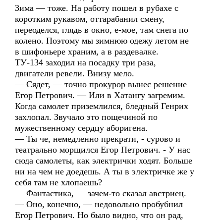
Зима — тоже. На работу пошел в рубахе с
коротким рукавом, оттарабанил смену,
переоделся, глядь в окно, е-мое, там снега по
колено. Поэтому мы зимнюю одежу летом не
в шифоньере храним, а в раздевалке.
ТУ-134 заходил на посадку три раза,
двигатели ревели. Внизу мело.
— Сядет, — точно прокурор вынес решение
Егор Петрович. — Или в Хатангу загремим.
Когда самолет приземлился, бледный Генрих
захлопал. Звучало это пощечиной по
мужественному сердцу аборигена.
— Ты че, немедленно прекрати, - сурово и
театрально морщился Егор Петрович. - У нас
сюда самолеты, как электрички ходят. Больше
ни на чем не доедешь. А ты в электричке же у
себя там не хлопаешь?
— Фантастика, — зачем-то сказал австриец.
— Оно, конечно, — недовольно пробубнил
Егор Петрович. Но было видно, что он рад,