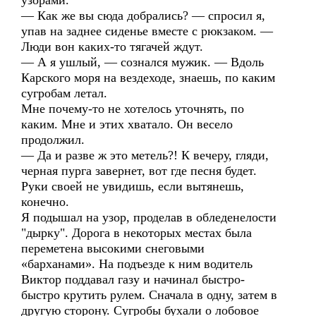
узорами.
— Как же вы сюда добрались? — спросил я,
упав на заднее сиденье вместе с рюкзаком. —
Люди вон каких-то тягачей ждут.
— А я ушлый, — сознался мужик. — Вдоль
Карского моря на вездеходе, знаешь, по каким
сугробам летал.
Мне почему-то не хотелось уточнять, по
каким. Мне и этих хватало. Он весело
продолжил.
— Да и разве ж это метель?! К вечеру, гляди,
черная пурга завернет, вот где песня будет.
Руки своей не увидишь, если вытянешь,
конечно.
Я подышал на узор, проделав в обледенелости
"дырку". Дорога в некоторых местах была
переметена высокими снеговыми
«барханами». На подъезде к ним водитель
Виктор поддавал газу и начинал быстро-
быстро крутить рулем. Сначала в одну, затем в
другую сторону. Сугробы бухали о лобовое