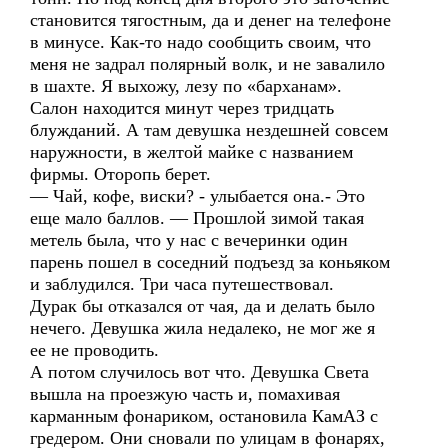
становится тягостным, да и денег на телефоне
в минусе. Как-то надо сообщить своим, что
меня не задрал полярный волк, и не завалило
в шахте. Я выхожу, лезу по «барханам».
Салон находится минут через тридцать
блужданий. А там девушка нездешней совсем
наружности, в желтой майке с названием
фирмы. Оторопь берет.
— Чай, кофе, виски? - улыбается она.- Это
еще мало баллов. — Прошлой зимой такая
метель была, что у нас с вечеринки один
парень пошел в соседний подъезд за коньяком
и заблудился. Три часа путешествовал.
Дурак бы отказался от чая, да и делать было
нечего. Девушка жила недалеко, не мог же я
ее не проводить.
А потом случилось вот что. Девушка Света
вышла на проезжую часть и, помахивая
карманным фонариком, остановила КамАЗ с
гредером. Они сновали по улицам в фонарях,