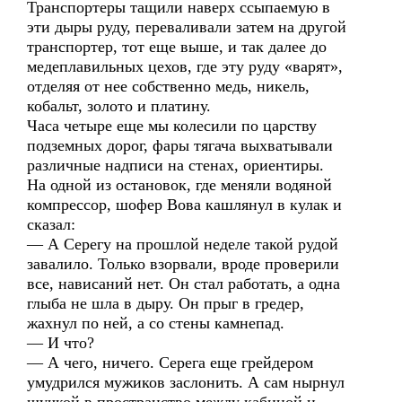
Транспортеры тащили наверх ссыпаемую в
эти дыры руду, переваливали затем на другой
транспортер, тот еще выше, и так далее до
медеплавильных цехов, где эту руду «варят»,
отделяя от нее собственно медь, никель,
кобальт, золото и платину.
Часа четыре еще мы колесили по царству
подземных дорог, фары тягача выхватывали
различные надписи на стенах, ориентиры.
На одной из остановок, где меняли водяной
компрессор, шофер Вова кашлянул в кулак и
сказал:
— А Серегу на прошлой неделе такой рудой
завалило. Только взорвали, вроде проверили
все, нависаний нет. Он стал работать, а одна
глыба не шла в дыру. Он прыг в гредер,
жахнул по ней, а со стены камнепад.
— И что?
— А чего, ничего. Серега еще грейдером
умудрился мужиков заслонить. А сам нырнул