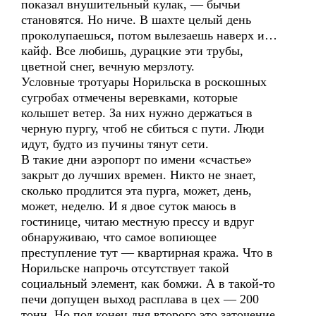
показал внушительный кулак, — бычьи
становятся. Но ниче. В шахте целый день
проколупаешься, потом вылезаешь наверх и…
кайф. Все любишь, дурацкие эти трубы,
цветной снег, вечную мерзлоту.
Условные тротуары Норильска в роскошных
сугробах отмечены веревками, которые
колышет ветер. За них нужно держаться в
черную пургу, чтоб не сбиться с пути. Люди
идут, будто из пучины тянут сети.
В такие дни аэропорт по имени «счастье»
закрыт до лучших времен. Никто не знает,
сколько продлится эта пурга, может, день,
может, неделю. И я двое суток маюсь в
гостинице, читаю местную прессу и вдруг
обнаруживаю, что самое вопиющее
преступление тут — квартирная кража. Что в
Норильске напрочь отсутствует такой
социальный элемент, как бомжи. А в такой-то
печи допущен выход расплава в цех — 200
тонн. Но под конец дня второго это заточение