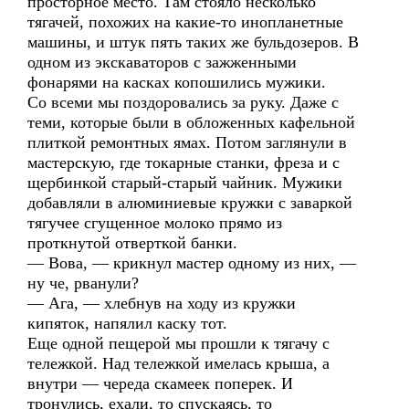
просторное место. Там стояло несколько
тягачей, похожих на какие-то инопланетные
машины, и штук пять таких же бульдозеров. В
одном из экскаваторов с зажженными
фонарями на касках копошились мужики.
Со всеми мы поздоровались за руку. Даже с
теми, которые были в обложенных кафельной
плиткой ремонтных ямах. Потом заглянули в
мастерскую, где токарные станки, фреза и с
щербинкой старый-старый чайник. Мужики
добавляли в алюминиевые кружки с заваркой
тягучее сгущенное молоко прямо из
проткнутой отверткой банки.
— Вова, — крикнул мастер одному из них, —
ну че, рванули?
— Ага, — хлебнув на ходу из кружки
кипяток, напялил каску тот.
Еще одной пещерой мы прошли к тягачу с
тележкой. Над тележкой имелась крыша, а
внутри — череда скамеек поперек. И
тронулись, ехали, то спускаясь, то