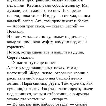
щучкой в пространство между кабиной и
педалями. Кабина, само собой, всмятку. Мы
думали, его и живого-то нет. Пока резак
нашли, пока то-се. И вдруг он оттуда, из-под
камней, запел. Ага, там прям лежит и басит.
— Хорош трепаться, — сказал Сергей. —
Поехали.
И опять мотались по «улицам» подземелья,
кому-то поменяли муфту, кому-то подвезли
горючего.
Потом, когда сдали все и вышли из душа,
Сергей сказал:
— У нас-то тут еще ничего.
А вот в медеплавильных цехах, там ад
настоящий. Жара, пекло, огромные ковши с
расплавленной медью над башкой вечно
летают. Пары свинца, ртути. Там мужики, как
гуманоиды ходят. Изо рта шланг торчит, иначе
надышишься, коньки отбросишь, а в другом
уголке рта частенько — сигарета.
— Во как раз щас выброс оттуда, — сказал