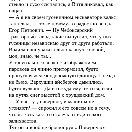
стекло и сухо ссыпались, а Витя ликовал, как
пацан.
— А я на своем гусеничном экскаваторе вальс
танцевал, — тоже почему-то радостно вещал
Егор Петрович. — Ну Чебоксарский
тракторный завод такие выпускал, что у них
гусеницы независимо друг от друга работали.
Водила наш уважительно качнул головой,
мол, знаю, че ты...
У треугольного знака с изображением
паровоза он чинно притормозил, будто
пропуская железнодорожную единицу. Поезда
не было. Верхушки айсбергов дымились,
будто вулканы. Да и откуда ему взяться, если
на путях снег высотой с хрущевский дом.
— У вас тут, наверное, и машины не
угоняют? — спросил я его совсем не в тему,
чтобы хоть как-то отвлечь от идиотского
залихваства.
Тут он и вообще бросил руль. Повернулся