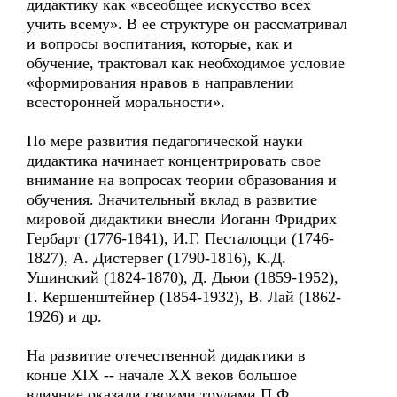
дидактику как «всеобщее искусство всех
учить всему». В ее структуре он рассматривал
и вопросы воспитания, которые, как и
обучение, трактовал как необходимое условие
«формирования нравов в направлении
всесторонней моральности».
По мере развития педагогической науки
дидактика начинает концентрировать свое
внимание на вопросах теории образования и
обучения. Значительный вклад в развитие
мировой дидактики внесли Иоганн Фридрих
Гербарт (1776-1841), И.Г. Песталоцци (1746-
1827), A. Дистервег (1790-1816), К.Д.
Ушинский (1824-1870), Д. Дьюи (1859-1952),
Г. Кершенштейнер (1854-1932), B. Лай (1862-
1926) и др.
На развитие отечественной дидактики в
конце XIX -- начале XX веков большое
влияние оказали своими трудами П.Ф.