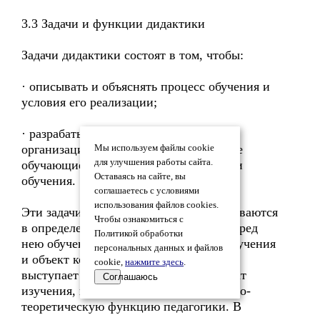
3.3 Задачи и функции дидактики
Задачи дидактики состоят в том, чтобы:
· описывать и объяснять процесс обучения и
условия его реализации;
· разрабатывать более совершенную
организацию процесса обучения, новые
Мы используем файлы cookie
для улучшения работы сайта.
обучающие системы, новые технологии
Оставаясь на сайте, вы
обучения.
соглашаетесь с условиями
использования файлов cookies.
Эти задачи, как уже отмечалось, учитываются
Чтобы ознакомиться с
в определении предмета дидактики: перед
Политикой обработки
нею обучение выступает как объект изучения
персональных данных и файлов
и объект конструирования. Обучение
cookie,
нажмите здесь
.
выступает для исследователя как объект
Соглашаюсь
изучения, когда он осуществляет научно-
теоретическую функцию педагогики. В