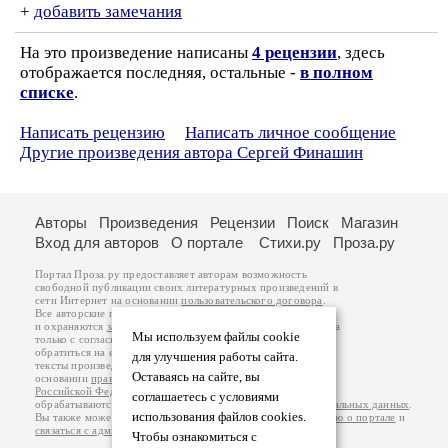
+
добавить замечания
На это произведение написаны
4 рецензии
, здесь
отображается последняя, остальные -
в полном
списке
.
Написать рецензию
Написать личное сообщение
Другие произведения автора Сергей Финашин
Авторы
Произведения
Рецензии
Поиск
Магазин
Вход для авторов
О портале
Стихи.ру
Проза.ру
Портал Проза.ру предоставляет авторам возможность
свободной публикации своих литературных произведений в
сети Интернет на основании
пользовательского договора
.
Все авторские права на произведения принадлежат авторам
и охраняются
законом
. Перепечатка произведений возможна
Мы используем файлы cookie
только с согласия его автора, к которому вы можете
обратиться на его авторской странице. Ответственность за
для улучшения работы сайта.
тексты произведений авторы несут самостоятельно на
Оставаясь на сайте, вы
основании
правил публикации
и
законодательства
Российской Федерации
. Данные пользователей
соглашаетесь с условиями
обрабатываются на основании
Политики обработки персональных данных
.
использования файлов cookies.
Вы также можете посмотреть более подробную
информацию о портале
и
связаться с администрацией
.
Чтобы ознакомиться с