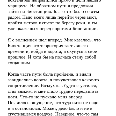
вокзала мы направились прямо к цели нашего
маршрута. На обратном пути я предложил
зайти на Биостанцию. Благо это было совсем
рядом. Надо всего лишь перейти через мост,
пройти метров пятьсот по берегу реки, и ты
уже окажешься перед воротами Биостанции.
Я с волнением шел вперед. Мне казалось, что
Биостанция это территория застывшего
времени и, войдя в ворота, я окунусь в свое
прошлое. И хотя бы на полчаса стану собой
тогдашним…
Когда часть пути была пройдена, и вдали
завиднелись ворота, я почувствовал какое-то
сопротивление. Воздух как будто сгустился,
стал вязким, и мне стало трудно передвигать
ноги. Что-то не пускало меня вперед.
Появилось ощущение, что туда идти не надо
и я остановился. Может, дело было и не в
сгустившемся воздухе. Наверное, что-то там