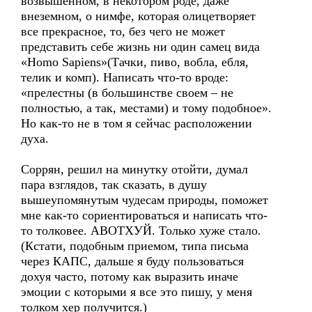
возвышенном, в некотором роде, даже
внеземном, о нимфе, которая олицетворяет
все прекрасное, то, без чего не может
представить себе жизнь ни один самец вида
«Homo Sapiens»(Тачки, пиво, вобла, ебля,
телик и комп). Написать что-то вроде:
«прелестны (в большинстве своем – не
полностью, а так, местами) и тому подобное».
Но как-то не в том я сейчас расположении
духа.
Соррян, решил на минутку отойти, думал
пара взглядов, так сказать, в душу
вышеупомянутым чудесам природы, поможет
мне как-то сориентироваться и написать что-
то толковее. АВОТХУЙ. Только хуже стало.
(Кстати, подобным приемом, типа письма
через КАПС, дальше я буду пользоваться
дохуя часто, потому как выразить иначе
эмоции с которыми я все это пишу, у меня
толком хер получится.)