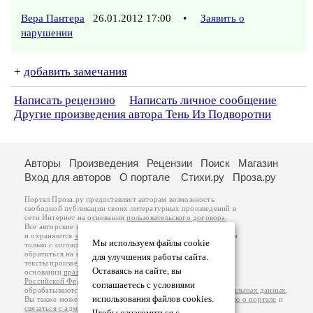
Вера Пантера
26.01.2012 17:00
•
Заявить о
нарушении
+
добавить замечания
Написать рецензию
Написать личное сообщение
Другие произведения автора Тень Из Подворотни
Авторы
Произведения
Рецензии
Поиск
Магазин
Вход для авторов
О портале
Стихи.ру
Проза.ру
Портал Проза.ру предоставляет авторам возможность
свободной публикации своих литературных произведений в
сети Интернет на основании
пользовательского договора
.
Все авторские права на произведения принадлежат авторам
и охраняются
законом
. Перепечатка произведений возможна
Мы используем файлы cookie
только с согласия его автора, к которому вы можете
обратиться на его авторской странице. Ответственность за
для улучшения работы сайта.
тексты произведений авторы несут самостоятельно на
Оставаясь на сайте, вы
основании
правил публикации
и
законодательства
Российской Федерации
. Данные пользователей
соглашаетесь с условиями
обрабатываются на основании
Политики обработки персональных данных
.
использования файлов cookies.
Вы также можете посмотреть более подробную
информацию о портале
и
связаться с администрацией
.