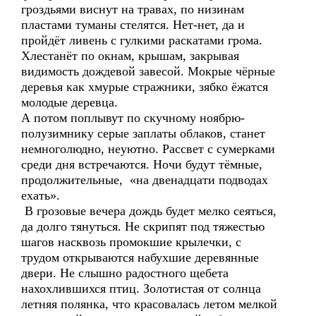
гроздьями виснут на травах, по низинам
пластами туманы стелятся. Нет-нет, да и
пройдёт ливень с гулкими раскатами грома.
Хлестанёт по окнам, крышам, закрывая
видимость дождевой завесой. Мокрые чёрные
деревья как хмурые стражники, зябко ёжатся
молодые деревца.
А потом поплывут по скучному ноябрю-
полузимнику серые заплаты облаков, станет
немноголюдно, неуютно. Рассвет с сумерками
среди дня встречаются. Ночи будут тёмные,
продолжительные, «на двенадцати подводах
ехать».
В грозовые вечера дождь будет мелко сеяться,
да долго тянуться. Не скрипят под тяжестью
шагов насквозь промокшие крылечки, с
трудом открываются набухшие деревянные
двери. Не слышно радостного щебета
нахохлившихся птиц. Золотистая от солнца
летняя полянка, что красовалась летом мелкой