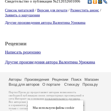
Свидетельство о публикации №212032601006
Список читателей
/
Версия для печати
/
Разместить анонс
/
Заявить о нарушении
Другие произведения автора Валентина Урюкина
Рецензии
Написать рецензию
Другие произведения автора Валентина Урюкина
Авторы
Произведения
Рецензии
Поиск
Магазин
Вход для авторов
О портале
Стихи.ру
Проза.ру
Портал Проза.ру предоставляет авторам возможность
свободной публикации своих литературных произведений в
сети Интернет на основании
пользовательского договора
.
Все авторские права на произведения принадлежат авторам
и охраняются
законом
. Перепечатка произведений возможна
Мы используем файлы cookie
только с согласия его автора, к которому вы можете