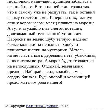
гвоздичкой, иван-чаем, душицей забылась в
осенней неге. Ветер на ней свил травы так,
что и самому уже не распутать, так и оставил
в зиму сплетёнными. Теперь на них, выгнув
спину коромыслом, месяц пляшет на морозце.
А тут и стужайло глаз снегом потешит,
долгожданный путь санный установит.
Набросит на землю шубу тёплую, наденет
белые колпаки на пеньки, нахлобучит
пушистые шапки на кустарник. Метель
начнёт ластиться к деревьям, петь, убаюкивая,
с посвистом ветра. А мороз будет строжиться
на непослушных. Отдыхай, земля моих
предков. Набирайся сил, колыбель моя,
сердцу близкая. Будь опорой и кормилицей
продолжателям рода нашего!
© Copyright:
Валентина Урюкина
, 2012