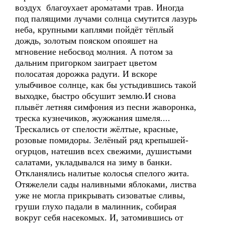
воздух благоухает ароматами трав. Иногда
под палящими лучами солнца смутится лазурь
неба, крупными каплями пойдёт тёплый
дождь, золотым пояском опояшет на
мгновение небосвод молния. А потом за
дальним пригорком заиграет цветом
полосатая дорожка радуги. И вскоре
улыбчивое солнце, как бы устыдившись такой
выходке, быстро обсушит землю.И снова
плывёт летняя симфония из песни жаворонка,
треска кузнечиков, жужжания шмеля....
Трескались от спелости жёлтые, красные,
розовые помидоры. Зелёный ряд крепышей-
огурцов, натешив всех свежими, душистыми
салатами, укладывался на зиму в банки.
Откланялись налитые колосья спелого жита.
Отяжелели сады наливными яблоками, листва
уже не могла прикрывать сизоватые сливы,
груши глухо падали в малинник, собирая
вокруг себя насекомых. И, затомившись от