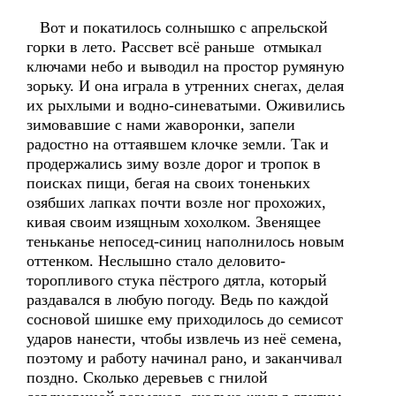
Вот и покатилось солнышко с апрельской
горки в лето. Рассвет всё раньше отмыкал
ключами небо и выводил на простор румяную
зорьку. И она играла в утренних снегах, делая
их рыхлыми и водно-синеватыми. Оживились
зимовавшие с нами жаворонки, запели
радостно на оттаявшем клочке земли. Так и
продержались зиму возле дорог и тропок в
поисках пищи, бегая на своих тоненьких
озябших лапках почти возле ног прохожих,
кивая своим изящным хохолком. Звенящее
теньканье непосед-синиц наполнилось новым
оттенком. Неслышно стало деловито-
торопливого стука пёстрого дятла, который
раздавался в любую погоду. Ведь по каждой
сосновой шишке ему приходилось до семисот
ударов нанести, чтобы извлечь из неё семена,
поэтому и работу начинал рано, и заканчивал
поздно. Сколько деревьев с гнилой