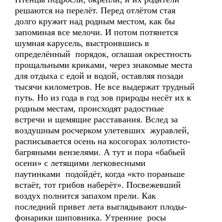
решаются на перелёт. Перед отлётом стая
долго кружит над родным местом, как бы
запоминая все мелочи. И потом потянется
шумная карусель, выстроившись в
определённый порядок, оглашая окрестность
прощальными криками, через знакомые места
для отдыха с едой и водой, оставляя позади
тысячи километров. Не все выдержат трудный
путь. Но из года в год зов природы несёт их к
родным местам, происходят радостные
встречи и щемящие расставания. Вслед за
воздушным росчерком улетевших журавлей,
расписывается осень на косогорах золотисто-
багряными вензелями. А тут и пора «бабьей
осени» с летящими легковесными
паутинками подойдёт, когда «кто пораньше
встаёт, тот грибов наберёт». Посвежевший
воздух полнится запахом прели. Как
последний привет лета выглядывают плоды-
фонарики шиповника. Утренние росы