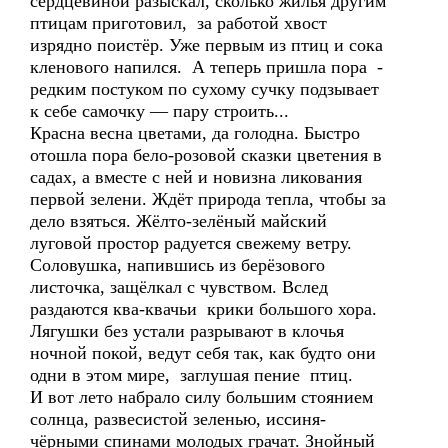
сердцевиной разыскал, сколько жилья другим
птицам приготовил, за работой хвост
изрядно поистёр. Уже первым из птиц и сока
кленового напился. А теперь пришла пора -
редким постуком по сухому сучку подзывает
к себе самочку — пару строить...
Красна весна цветами, да голодна. Быстро
отошла пора бело-розовой сказки цветения в
садах, а вместе с ней и новизна ликования
первой зелени. Ждёт природа тепла, чтобы за
дело взяться. Жёлто-зелёный майский
луговой простор радуется свежему ветру.
Соловушка, напившись из берёзового
листочка, защёлкал с чувством. Вслед
раздаются ква-квачьи крики большого хора.
Лягушки без устали разрывают в клочья
ночной покой, ведут себя так, как будто они
одни в этом мире, заглушая пение птиц.
И вот лето набрало силу большим стоянием
солнца, развесистой зеленью, иссиня-
чёрными спинами молодых грачат. Знойный