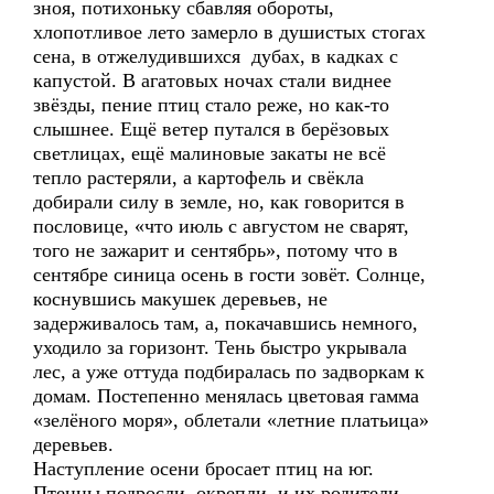
зноя, потихоньку сбавляя обороты,
хлопотливое лето замерло в душистых стогах
сена, в отжелудившихся дубах, в кадках с
капустой. В агатовых ночах стали виднее
звёзды, пение птиц стало реже, но как-то
слышнее. Ещё ветер путался в берёзовых
светлицах, ещё малиновые закаты не всё
тепло растеряли, а картофель и свёкла
добирали силу в земле, но, как говорится в
пословице, «что июль с августом не сварят,
того не зажарит и сентябрь», потому что в
сентябре синица осень в гости зовёт. Солнце,
коснувшись макушек деревьев, не
задерживалось там, а, покачавшись немного,
уходило за горизонт. Тень быстро укрывала
лес, а уже оттуда подбиралась по задворкам к
домам. Постепенно менялась цветовая гамма
«зелёного моря», облетали «летние платьица»
деревьев.
Наступление осени бросает птиц на юг.
Птенцы подросли, окрепли, и их родители