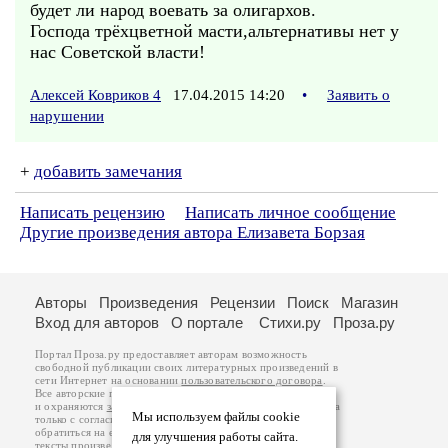
будет ли народ воевать за олигархов.
Господа трёхцветной масти,альтернативы нет у
нас Советской власти!
Алексей Ковриков 4
17.04.2015 14:20
•
Заявить о
нарушении
+
добавить замечания
Написать рецензию
Написать личное сообщение
Другие произведения автора Елизавета Борзая
Авторы
Произведения
Рецензии
Поиск
Магазин
Вход для авторов
О портале
Стихи.ру
Проза.ру
Портал Проза.ру предоставляет авторам возможность
свободной публикации своих литературных произведений в
сети Интернет на основании
пользовательского договора
.
Все авторские права на произведения принадлежат авторам
и охраняются
законом
. Перепечатка произведений возможна
Мы используем файлы cookie
только с согласия его автора, к которому вы можете
обратиться на его авторской странице. Ответственность за
для улучшения работы сайта.
тексты произведений авторы несут самостоятельно на