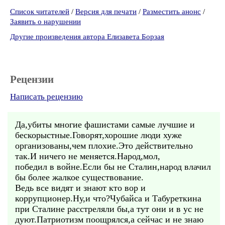
Список читателей
/
Версия для печати
/
Разместить анонс
/
Заявить о нарушении
Другие произведения автора Елизавета Борзая
Рецензии
Написать рецензию
Да,убиты многие фашистами самые лучшие и
бескорыстные.Говорят,хорошие люди хуже
организованы,чем плохие.Это действительно
так.И ничего не меняется.Народ,мол,
победил в войне.Если бы не Сталин,народ влачил
бы более жалкое существование.
Ведь все видят и знают кто вор и
коррупционер.Ну,и что?Чубайса и Табуреткина
при Сталине расстреляли бы,а тут они и в ус не
дуют.Патриотизм поощрялся,а сейчас и не знаю