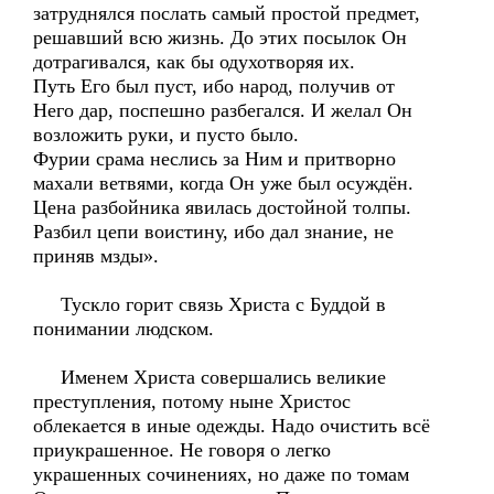
затруднялся послать самый простой предмет,
решавший всю жизнь. До этих посылок Он
дотрагивался, как бы одухотворяя их.
Путь Его был пуст, ибо народ, получив от
Него дар, поспешно разбегался. И желал Он
возложить руки, и пусто было.
Фурии срама неслись за Ним и притворно
махали ветвями, когда Он уже был осуждён.
Цена разбойника явилась достойной толпы.
Разбил цепи воистину, ибо дал знание, не
приняв мзды».
Тускло горит связь Христа с Буддой в
понимании людском.
Именем Христа совершались великие
преступления, потому ныне Христос
облекается в иные одежды. Надо очистить всё
приукрашенное. Не говоря о легко
украшенных сочинениях, но даже по томам