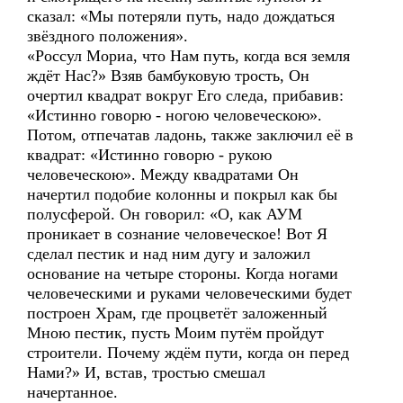
сказал: «Мы потеряли путь, надо дождаться
звёздного положения».
«Россул Мориа, что Нам путь, когда вся земля
ждёт Нас?» Взяв бамбуковую трость, Он
очертил квадрат вокруг Его следа, прибавив:
«Истинно говорю - ногою человеческою».
Потом, отпечатав ладонь, также заключил её в
квадрат: «Истинно говорю - рукою
человеческою». Между квадратами Он
начертил подобие колонны и покрыл как бы
полусферой. Он говорил: «О, как АУМ
проникает в сознание человеческое! Вот Я
сделал пестик и над ним дугу и заложил
основание на четыре стороны. Когда ногами
человеческими и руками человеческими будет
построен Храм, где процветёт заложенный
Мною пестик, пусть Моим путём пройдут
строители. Почему ждём пути, когда он перед
Нами?» И, встав, тростью смешал
начертанное.