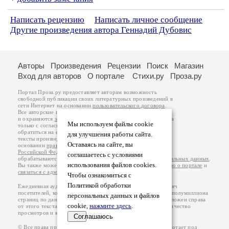
Написать рецензию
Написать личное сообщение
Другие произведения автора Геннадий Дубовис
Авторы
Произведения
Рецензии
Поиск
Магазин
Вход для авторов
О портале
Стихи.ру
Проза.ру
Портал Проза.ру предоставляет авторам возможность
свободной публикации своих литературных произведений в
сети Интернет на основании
пользовательского договора
.
Все авторские права на произведения принадлежат авторам
и охраняются
законом
. Перепечатка произведений возможна
Мы используем файлы cookie
только с согласия его автора, к которому вы можете
обратиться на его авторской странице. Ответственность за
для улучшения работы сайта.
тексты произведений авторы несут самостоятельно на
Оставаясь на сайте, вы
основании
правил публикации
и
законодательства
Российской Федерации
. Данные пользователей
соглашаетесь с условиями
обрабатываются на основании
Политики обработки персональных данных
.
использования файлов cookies.
Вы также можете посмотреть более подробную
информацию о портале
и
связаться с администрацией
.
Чтобы ознакомиться с
Политикой обработки
Ежедневная аудитория портала Проза.ру – порядка 100 тысяч
посетителей, которые в общей сумме просматривают более полумиллиона
персональных данных и файлов
страниц по данным счетчика посещаемости, который расположен справа
cookie,
нажмите здесь
.
от этого текста. В каждой графе указано по две цифры: количество
просмотров и количество посетителей.
Соглашаюсь
© Все права принадлежат авторам, 2000-2026. Портал работает под