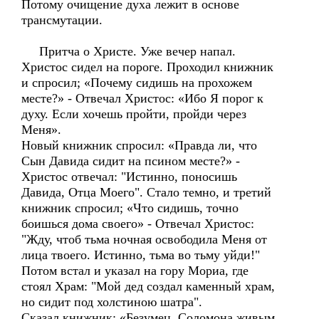
Потому очищение духа лежит в основе
трансмутации.
Притча о Христе. Уже вечер напал.
Христос сидел на пороге. Проходил книжник
и спросил; «Почему сидишь на прохожем
месте?» - Отвечал Христос: «Ибо Я порог к
духу. Если хочешь пройти, пройди через
Меня».
Новый книжник спросил: «Правда ли, что
Сын Давида сидит на псином месте?» -
Христос отвечал: "Истинно, поносишь
Давида, Отца Моего". Стало темно, и третий
книжник спросил; «Что сидишь, точно
боишься дома своего» - Отвечал Христос:
"Жду, чтоб тьма ночная освободила Меня от
лица твоего. Истинно, тьма во тьму уйди!"
Потом встал и указал на гору Мориа, где
стоял Храм: "Мой дед создал каменный храм,
но сидит под холстиною шатра".
Сказал книжник: «Безумец, Соломона живым