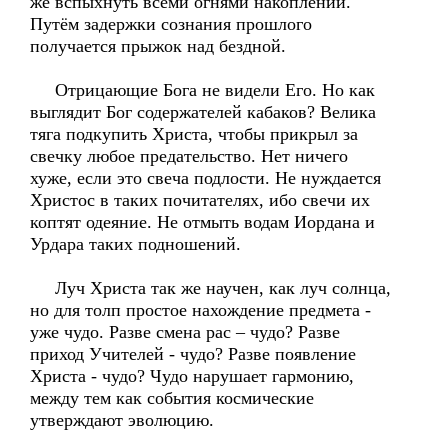
же вспыхнуть всеми огнями накоплений.
Путём задержки сознания прошлого
получается прыжок над бездной.
Отрицающие Бога не видели Его. Но как
выглядит Бог содержателей кабаков? Велика
тяга подкупить Христа, чтобы прикрыл за
свечку любое предательство. Нет ничего
хуже, если это свеча подлости. Не нуждается
Христос в таких почитателях, ибо свечи их
коптят одеяние. Не отмыть водам Иордана и
Урдара таких подношений.
Луч Христа так же научен, как луч солнца,
но для толп простое нахождение предмета -
уже чудо. Разве смена рас – чудо? Разве
приход Учителей - чудо? Разве появление
Христа - чудо? Чудо нарушает гармонию,
между тем как события космические
утверждают эволюцию.