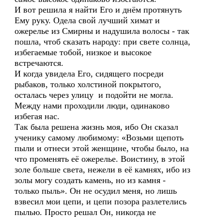
И вот решила я найти Его и днём протянуть
Ему руку. Одела свой лучший химат и
ожерелье из Смирны и надушила волосы - так
пошла, чтоб сказать народу: при свете солнца,
избегаемые тобой, низкое и высокое
встречаются.
И когда увидела Его, сидящего посреди
рыбаков, только холстиной покрытого,
осталась через улицу и подойти не могла.
Между нами проходили люди, одинаково
избегая нас.
Так была решена жизнь моя, ибо Он сказал
ученику самому любимому: «Возьми щепоть
пыли и отнеси этой женщине, чтобы было, на
что променять её ожерелье. Воистину, в этой
золе больше света, нежели в её камнях, ибо из
золы могу создать камень, но из камня -
только пыль». Он не осудил меня, но лишь
взвесил мои цепи, и цепи позора разлетелись
пылью. Просто решал Он, никогда не