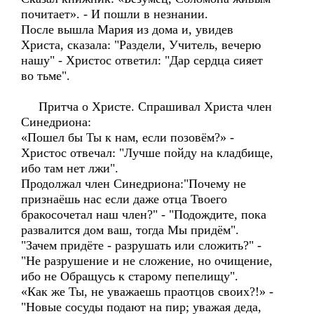
почитает». - И пошли в незнании.
После вышла Мария из дома и, увидев
Христа, сказала: "Раздели, Учитель, вечерю
нашу" - Христос ответил: "Дар сердца сияет
во тьме".
Притча о Христе. Спрашивал Христа член
Синедриона:
«Пошел бы Ты к нам, если позовём?» -
Христос отвечал: "Лучше пойду на кладбище,
ибо там нет лжи".
Продолжал член Синедриона:"Почему не
признаёшь нас если даже отца Твоего
бракосочетал наш член?" - "Подождите, пока
развалится дом ваш, тогда Мы придём".
"Зачем придёте - разрушать или сложить?" -
"Не разрушение и не сложение, но очищение,
ибо не Обращусь к старому пепелищу".
«Как же Ты, не уважаешь праотцов своих?!» -
"Новые сосуды подают на пир; уважая деда,