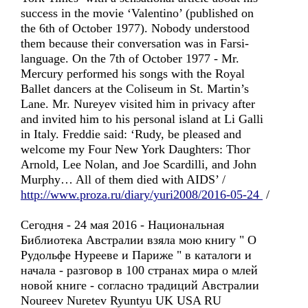
success in the movie ‘Valentino’ (published on
the 6th of October 1977). Nobody understood
them because their conversation was in Farsi-
language. On the 7th of October 1977 - Mr.
Mercury performed his songs with the Royal
Ballet dancers at the Coliseum in St. Martin’s
Lane. Mr. Nureyev visited him in privacy after
and invited him to his personal island at Li Galli
in Italy. Freddie said: ‘Rudy, be pleased and
welcome my Four New York Daughters: Thor
Arnold, Lee Nolan, and Joe Scardilli, and John
Murphy… All of them died with AIDS’ /
http://www.proza.ru/diary/yuri2008/2016-05-24
/
Сегодня - 24 мая 2016 - Национальная
Библиотека Австралии взяла мою книгу " О
Рудольфе Нурееве и Париже " в каталоги и
начала - разговор в 100 странах мира о млей
новой книге - согласно традиций Австралии
Noureev Nuretev Ryuntyu UK USA RU