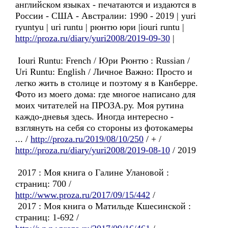
английском языках - печатаются и издаются в
России - США - Австралии: 1990 - 2019 | yuri
ryuntyu | uri runtu | рюнтю юри |iouri runtu |
http://proza.ru/diary/yuri2008/2019-09-30
|
Iouri Runtu: French / Юри Рюнтю : Russian /
Uri Runtu: English / Личное Важно: Просто и
легко жить в столице и поэтому я в Канберре.
Фото из моего дома: где многое написано для
моих читателей на ПРОЗА.ру. Моя рутина
каждо-дневья здесь. Иногда интересно -
взглянуть на себя со стороны из фотокамеры
... /
http://proza.ru/2019/08/10/250
/ + /
http://proza.ru/diary/yuri2008/2019-08-10
/ 2019
2017 : Моя книга о Галине Улановой :
страниц: 700 /
http://www.proza.ru/2017/09/15/442
/
2017 : Моя книга о Матильде Кшесинской :
страниц: 1-692 /