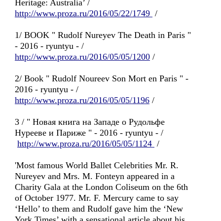
Heritage: Australia’ /
http://www.proza.ru/2016/05/22/1749
/
1/ BOOK " Rudolf Nureyev The Death in Paris "
- 2016 - ryuntyu - /
http://www.proza.ru/2016/05/05/1200
/
2/ Book " Rudolf Noureev Son Mort en Paris " -
2016 - ryuntyu - /
http://www.proza.ru/2016/05/05/1196
/
3 / " Новая книга на Западе о Рудольфе
Нурееве и Париже " - 2016 - ryuntyu - /
http://www.proza.ru/2016/05/05/1124
/
'Most famous World Ballet Celebrities Mr. R.
Nureyev and Mrs. M. Fonteyn appeared in a
Charity Gala at the London Coliseum on the 6th
of October 1977. Mr. F. Mercury came to say
‘Hello’ to them and Rudolf gave him the ‘New
York Times’ with a sensational article about his