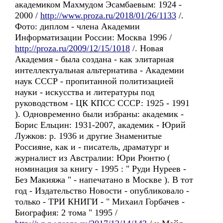
академиком Махмудом Эсамбаевым: 1924 -
2000 /
http://www.proza.ru/2018/01/26/1133
/.
Фото: диплом - члена Академии
Информатизации России: Москва 1996 /
http://proza.ru/2009/12/15/1018
/. Новая
Академия - была создана - как элитарная
интеллектуальная альтернатива - Академии
наук СССР - пропитанной политизацией
науки - искусства и литературы под
руководством - ЦК КПСС СССР: 1925 - 1991
). Одновременно были избраны: академик -
Борис Ельцин: 1931-2007, академик - Юрий
Лужков: р. 1936 и другие Знаменитые
Россияне, как и - писатель, драматург и
журналист из Австралии: Юри Рюнтю (
номинация за книгу - 1995 : " Руди Нуреев -
Без Макияжа " - напечатано в Москве ). В тот
год - Издательство Новости - опубликовало -
только - ТРИ КНИГИ - " Михаил Горбачев -
Биография: 2 тома " 1995 /