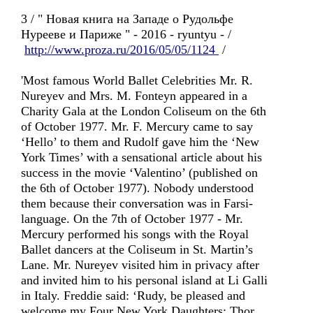
3 / " Новая книга на Западе о Рудольфе
Нурееве и Париже " - 2016 - ryuntyu - /
http://www.proza.ru/2016/05/05/1124
/
'Most famous World Ballet Celebrities Mr. R.
Nureyev and Mrs. M. Fonteyn appeared in a
Charity Gala at the London Coliseum on the 6th
of October 1977. Mr. F. Mercury came to say
‘Hello’ to them and Rudolf gave him the ‘New
York Times’ with a sensational article about his
success in the movie ‘Valentino’ (published on
the 6th of October 1977). Nobody understood
them because their conversation was in Farsi-
language. On the 7th of October 1977 - Mr.
Mercury performed his songs with the Royal
Ballet dancers at the Coliseum in St. Martin’s
Lane. Mr. Nureyev visited him in privacy after
and invited him to his personal island at Li Galli
in Italy. Freddie said: ‘Rudy, be pleased and
welcome my Four New York Daughters: Thor