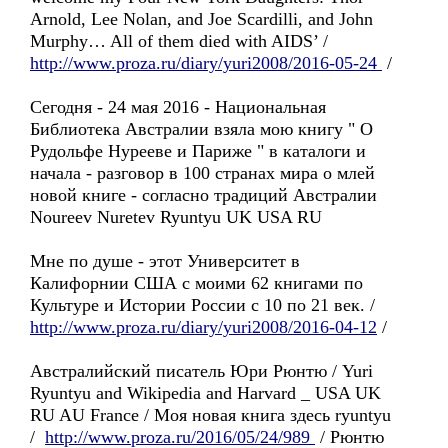
Arnold, Lee Nolan, and Joe Scardilli, and John
Murphy… All of them died with AIDS’ /
http://www.proza.ru/diary/yuri2008/2016-05-24
/
Сегодня - 24 мая 2016 - Национальная
Библиотека Австралии взяла мою книгу " О
Рудольфе Нурееве и Париже " в каталоги и
начала - разговор в 100 странах мира о млей
новой книге - согласно традиций Австралии
Noureev Nuretev Ryuntyu UK USA RU
Мне по душе - этот Университет в
Калифорнии США с моими 62 книгами по
Культуре и Истории России с 10 по 21 век. /
http://www.proza.ru/diary/yuri2008/2016-04-12
/
Австралийский писатель Юри Рюнтю / Yuri
Ryuntyu and Wikipedia and Harvard _ USA UK
RU AU France / Моя новая книга здесь ryuntyu
/
http://www.proza.ru/2016/05/24/989
/ Рюнтю