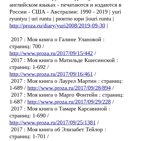
английском языках - печатаются и издаются в
России - США - Австралии: 1990 - 2019 | yuri
ryuntyu | uri runtu | рюнтю юри |iouri runtu |
http://proza.ru/diary/yuri2008/2019-09-30
|
2017 : Моя книга о Галине Улановой :
страниц: 700 /
http://www.proza.ru/2017/09/15/442
/
2017 : Моя книга о Матильде Кшесинской :
страниц: 1-692 /
http://www.proza.ru/2017/09/16/461
/
2017 : Моя книга о Лаурел Мартин : страниц:
1-689 /
http://www.proza.ru/2017/09/28/894
/
2017 : Моя книга о Марго Фонтейн : страниц:
1-687 /
http://www.proza.ru/2017/09/29/228
/
2017 : Моя книга о Тамаре Карсавиной :
страниц: 1-690 /
http://www.proza.ru/2017/09/25/1381
/
2017 : Моя книга об Элизабет Тейлор :
страниц: 1-701 /