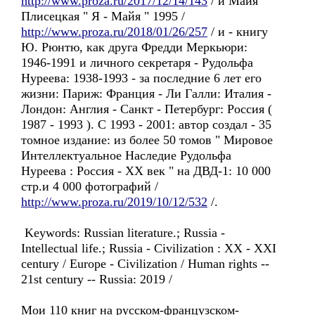
http://www.proza.ru/2017/12/14/143
/ и Майя
Плисецкая " Я - Майя " 1995 /
http://www.proza.ru/2018/01/26/257
/ и - книгу
Ю. Рюнтю, как друга Фредди Меркьюри:
1946-1991 и личного секретаря - Рудольфа
Нуреева: 1938-1993 - за последние 6 лет его
жизни: Париж: Франция - Ли Галли: Италия -
Лондон: Англия - Санкт - Петербург: Россия (
1987 - 1993 ). С 1993 - 2001: автор создал - 35
томное издание: из более 50 томов " Мировое
Интеллектуальное Наследие Рудольфа
Нуреева : Россия - ХX век " на ДВД-1: 10 000
стр.и 4 000 фотографий /
http://www.proza.ru/2019/10/12/532
/.
Keywords: Russian literature.; Russia -
Intellectual life.; Russia - Civilization : XX - XXI
century / Europe - Civilization / Human rights --
21st century -- Russia: 2019 /
Мои 110 книг на русском-французском-