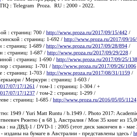
TIQ : Telegram Proza. RU : 2000 - 2022.
ой : страниц: 700 /
http://www.proza.ru/2017/09/15/442
/
инской : страниц: 1-692 /
http://www.proza.ru/2017/09/16
 : страниц: 1-689 /
http://www.proza.ru/2017/09/28/894
/
 : страниц: 1-687 /
http://www.proza.ru/2017/09/29/228
/
иной : страниц: 1-690 /
http://www.proza.ru/2017/09/25/13
ор : страниц: 1-701 /
http://www.proza.ru/2017/09/26/1006
 : страниц: 1-703 /
http://www.proza.ru/2017/08/31/1159
/
ркьюри / Меркури : страниц: 1-603 /
2017/07/17/1261
/ том-1 : страниц: 1-304 / +
2017/07/17/1237
/ том-2 : страниц: 1-299 /
еве : страниц: 1-685 /
http://www.proza.ru/2016/05/05/1124
1949 / Yuri Matt Runtu / b.1949 /. Photo 2017: Academici
атвеевич Рюнтю ( в 68 ), Австралия / Мои 35 книг из 15,
а : на ДВД-1 / DVD-1 : 2005 (этот диск закончен в - мае
 - изданы на бумаге в Австралии - представлены здесь /
h