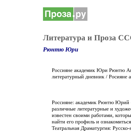
Литература и Проза CC
Рюнтю Юри
Россиянe академик Юри Рюнтю Aвстр
литературный дневник / Роcиянe
Россиянe: академик Рюнтю Юрий -
различные литературные и художе
известен своими работами, которы
найти его профиль и ознакомиться
Театральная Драматургия: Русско-