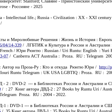
иверситет: Stanford; Славянe - Принстонский университет: 
rose - Россиянe - 2025
 - Intellectual life.; Russia - Civilization : XX - XXI centur
 /
икты и Миролюбивые Решения : Жизнь и История : Евро
6/04/14-339
/ ЛГБТИК и Культура в России и Австралии 
rench / Юри Рюнтю : Russian / Uri Runtu: English : Yuri 
03-07
/ Canberra ACT Australia : Proza. RU : Telegram 200
am : Автор на Проза-Ру : Кто и откуда Рюнтю Юри /
http:/
yu | Iouri Runtu Telegram : UK USA LGBTIQ : Proza. RU : 20
 - 2 : DVD-2 --- в Библиотеках России и Австралии и 
9
/ : 27 Книг автора ДВД-2 : 27 Books by Runtu Uri / Austra
u Telegram Proza. RU : 2004 - 2022.
-1 : DVD-1 --- в Библиотеках России и Австралии и СШ
5
/ 35 Книг автора ДВД-1 : 35 Books by Runtu Uri / Australia