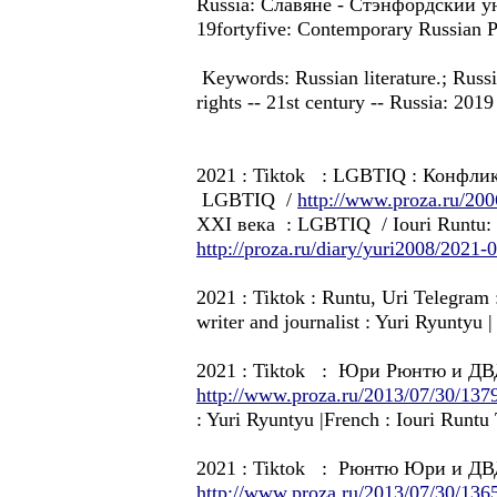
Russia: Славянe - Стэнфордский ун
19fortyfive: Contemporary Russian P
Keywords: Russian literature.; Russia
rights -- 21st century -- Russia: 2019
2021 : Tiktok : LGBTIQ : Конфл
LGBTIQ /
http://www.proza.ru/200
XXI века : LGBTIQ / Iouri Runtu: F
http://proza.ru/diary/yuri2008/2021-
2021 : Tiktok : Runtu, Uri Telegr
writer and journalist : Yuri Ryunt
2021 : Tiktok : Юри Рюнтю и ДВД
http://www.proza.ru/2013/07/30/137
: Yuri Ryuntyu |French : Iouri Runt
2021 : Tiktok : Рюнтю Юри и ДВД
http://www.proza.ru/2013/07/30/136