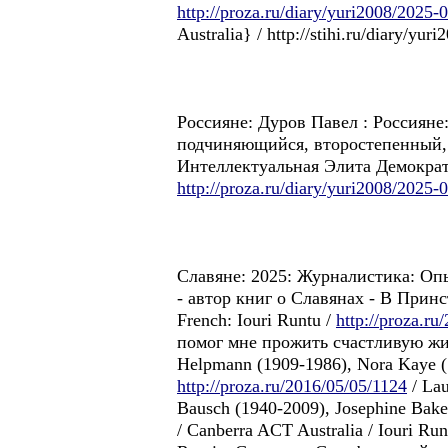
http://proza.ru/diary/yuri2008/2025-
Australia} / http://stihi.ru/diary/yur
Россиянe: Дуров Павел : Россиянe:
подчиняющийся, второстепенный, н
Интеллектуальная Элита Демократи
http://proza.ru/diary/yuri2008/2025-
Славянe: 2025: Журналистика: Оп
- автор книг o Славянax - B Принст
French: Iouri Runtu /
http://proza.ru
помог мне прожить счастливую жизн
Helpmann (1909-1986), Nora Kaye (1
http://proza.ru/2016/05/05/1124
/ Lau
Bausch (1940-2009), Josephine Bake
/ Canberra ACT Australia / Iouri Ru