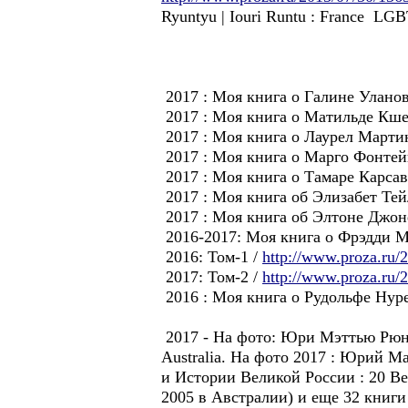
Ryuntyu | Iouri Runtu : France LGB
2017 : Моя книга о Галине Уланов
2017 : Моя книга о Матильде Кшес
2017 : Моя книга о Лаурел Мартин
2017 : Моя книга о Марго Фонтейн
2017 : Моя книга о Тамаре Карсав
2017 : Моя книга об Элизабет Тейл
2017 : Моя книга об Элтоне Джоне
2016-2017: Моя книга о Фрэдди Ме
2016: Том-1 /
http://www.proza.ru/
2017: Том-2 /
http://www.proza.ru/
2016 : Моя книга о Рудольфе Нуре
2017 - На фото: Юри Мэттью Рюнтю: 
Australia. На фото 2017 : Юрий М
и Истории Великой России : 20 Век
2005 в Австралии) и еще 32 книги