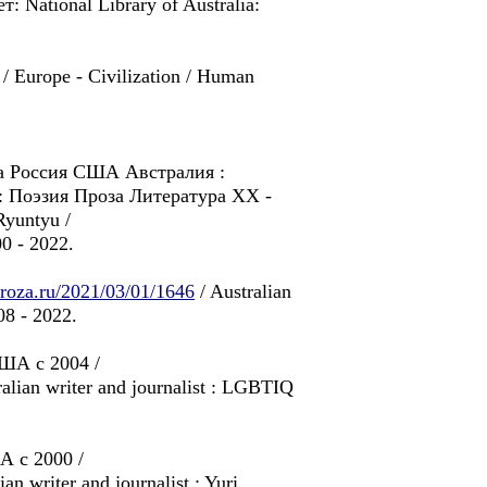
National Library of Australia:
y / Europe - Civilization / Human
па Россия США Австралия :
: Поэзия Проза Литература XX -
Ryuntyu /
0 - 2022.
/proza.ru/2021/03/01/1646
/ Australian
08 - 2022.
США с 2004 /
lian writer and journalist : LGBTIQ
А с 2000 /
n writer and journalist : Yuri