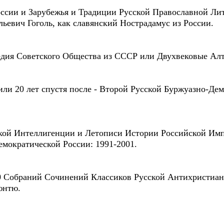
ссии и Зарубежья и Традиции Русской Православной Лит
ьевич Гоголь, как славянский Нострадамус из России.
едия Советского Общества из СССР или Двухвековые Ал
или 20 лет спустя после - Второй Русской Буржуазно-Де
ой Интеллигенции и Летописи Истории Российской Имп
емократической России: 1991-2001.
0 Собраний Сочинений Классиков Русской Антихристианс
юнтю.