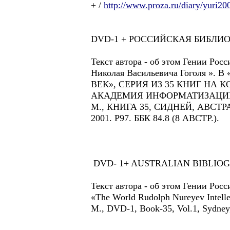
+ /
http://www.proza.ru/diary/yuri2
DVD-1 + РОССИЙСКАЯ БИБЛИО
Текст автора - об этом Гении Ро
Николая Васильевича Гоголя
ВЕК», СЕРИЯ ИЗ 35 КНИГ Н
АКАДЕМИЯ ИНФОРМАТИЗАЦИИ
М., КНИГА 35, СИДНЕЙ, АВСТ
2001. Р97. ББК 84.8 (8 АВСТР.).
DVD- 1+ AUSTRALIAN BIBLIOGR
Текст автора - об этом Гении Росси
«The World Rudolph Nureyev Intelle
M., DVD-1, Book-35, Vol.1, Sydn