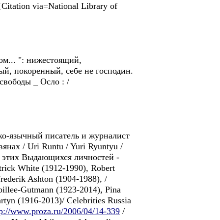
Citation via=National Library of
ом... ": нижестоящий,
ый, покоренный, себе не господин.
вободы _ Осло : /
ко-язычный писатель и журналист
нax / Uri Runtu / Yuri Ryuntyu /
 этих Выдающихся личностей -
ick White (1912-1990), Robert
rederik Ashton (1904-1988), /
billee-Gutmann (1923-2014), Pina
tyn (1916-2013)/ Celebrities Russia
tp://www.proza.ru/2006/04/14-339
/