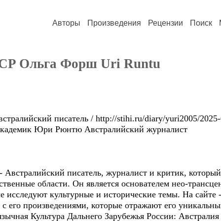
Авторы
Произведения
Рецензии
Поиск
CP Ольга Форш Uri Runtu
алийский писатель / http://stihi.ru/diary/yuri2005/202
 академик Юри Рюнтю Aвстралийский журналист
 Aвстралийский писатель, журналист и критик, который
ственные области. Он является основателем нео-трансце
е исследуют культурные и исторические темы. На сайте - 
 с его произведениями, которые отражают его уникальный
язычная Культура Дальнего Зарубежья России: Австралия 