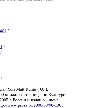
/461
/
81
/
/
/
an Yuri Matt Runtu ( 68 ),
000 книжных страниц - по Культуре
 2005 в России и издан в - июне
ttp://www.proza.ru/2006/08/08-136
/