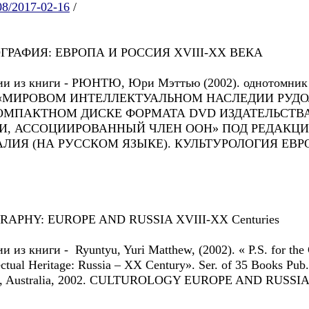
008/2017-02-16
/
ГРАФИЯ: ЕВРОПА И РОССИЯ XVIII-XX ВЕКА
ссии из книги - РЮНТЮ, Юри Мэттью (2002). однотомник
 ». В «МИРОВОМ ИНТЕЛЛЕКТУАЛЬНОМ НАСЛЕДИИ РУД
А КОМПАКТНОМ ДИСКЕ ФОРМАТА DVD ИЗДАТЕЛЬСТ
, АССОЦИИРОВАННЫЙ ЧЛЕН ООН» ПОД РЕДАКЦ
РАЛИЯ (НА РУССКОМ ЯЗЫКЕ). КУЛЬТУРОЛОГИЯ ЕВРОП
APHY: EUROPE AND RUSSIA XVIII-XX Centuries
и из книги - Ryuntyu, Yuri Matthew, (2002). « P.S. for the
ctual Heritage: Russia – XX Century». Ser. of 35 Books Pub
ey, Australia, 2002. CULTUROLOGY EUROPE AND RUSSIA: 1