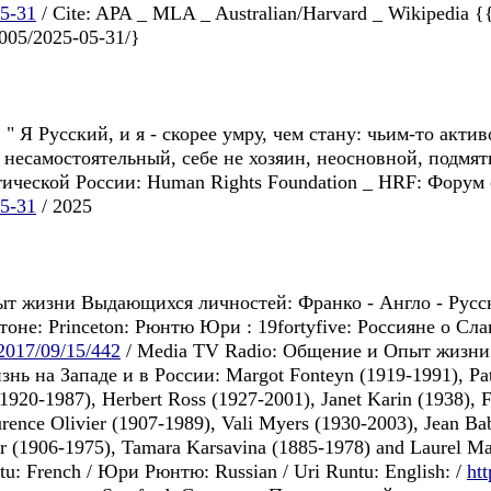
05-31
/ Cite: APA _ MLA _ Australian/Harvard _ Wikipedia {{
i2005/2025-05-31/}
 " Я Pусский, и я - скорее умру, чем стану: чьим-то актив
есамостоятельный, себе не хозяин, неосновной, подмят
ческой России: Human Rights Foundation _ HRF: Форум с
05-31
/ 2025
ыт жизни Выдающихся личностей: Франко - Англо - Pусс
онe: Princeton: Рюнтю Юри : 19fortyfive: Россиянe o Славя
/2017/09/15/442
/ Media TV Radio: Общение и Опыт жизни
ь на Западе и в России: Margot Fonteyn (1919-1991), Patr
920-1987), Herbert Ross (1927-2001), Janet Karin (1938), F
rence Olivier (1907-1989), Vali Myers (1930-2003), Jean Ba
r (1906-1975), Tamara Karsavina (1885-1978) and Laurel Mar
ntu: French / Юри Рюнтю: Russian / Uri Runtu: English: /
ht