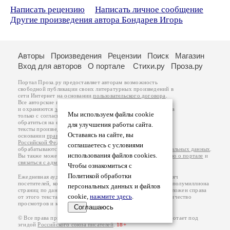
Написать рецензию
Написать личное сообщение
Другие произведения автора Бондарев Игорь
Авторы
Произведения
Рецензии
Поиск
Магазин
Вход для авторов
О портале
Стихи.ру
Проза.ру
Портал Проза.ру предоставляет авторам возможность
свободной публикации своих литературных произведений в
сети Интернет на основании
пользовательского договора
.
Все авторские права на произведения принадлежат авторам
и охраняются
законом
. Перепечатка произведений возможна
Мы используем файлы cookie
только с согласия его автора, к которому вы можете
обратиться на его авторской странице. Ответственность за
для улучшения работы сайта.
тексты произведений авторы несут самостоятельно на
Оставаясь на сайте, вы
основании
правил публикации
и
законодательства
Российской Федерации
. Данные пользователей
соглашаетесь с условиями
обрабатываются на основании
Политики обработки персональных данных
.
использования файлов cookies.
Вы также можете посмотреть более подробную
информацию о портале
и
связаться с администрацией
.
Чтобы ознакомиться с
Политикой обработки
Ежедневная аудитория портала Проза.ру – порядка 100 тысяч
посетителей, которые в общей сумме просматривают более полумиллиона
персональных данных и файлов
страниц по данным счетчика посещаемости, который расположен справа
cookie,
нажмите здесь
.
от этого текста. В каждой графе указано по две цифры: количество
просмотров и количество посетителей.
Соглашаюсь
© Все права принадлежат авторам, 2000-2026. Портал работает под
эгидой
Российского союза писателей
.
18+