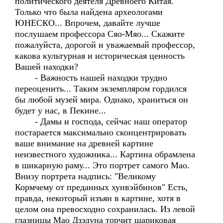
политического деятеля Древноего Китая.
Только что была найдена археологами
ЮНЕСКО... Впрочем, давайте лучше
послушаем профессора Сяо-Мяо... Скажите
пожалуйста, дорогой и уважаемый профессор,
какова культурная и историческая ценность
Вашей находки?
- Важность нашей находки трудно
переоценить... Таким экземпляром гордился
бы любой музей мира. Однако, храниться он
будет у нас, в Пекине...
- Дамы и господа, сейчас наш оператор
постарается максимально сконцентрировать
ваше внимание на древней картине
неизвестного художника... Картина обрамлена
в шикарную раму... Это портрет самого Мао.
Внизу портрета надпись: "Великому
Кормчему от преданных хунвэйбинов" Есть,
правда, некоторый изъян в картине, хотя в
целом она превосходно сохранилась. Из левой
глазницы Мао Дзэдуна торчит шариковая