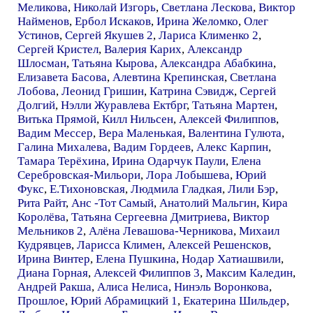
Меликова
,
Николай Изгорь
,
Светлана Лескова
,
Виктор
Найменов
,
Ербол Искаков
,
Ирина Желомко
,
Олег
Устинов
,
Сергей Якушев 2
,
Лариса Клименко 2
,
Сергей Кристел
,
Валерия Карих
,
Александр
Шлосман
,
Татьяна Кырова
,
Александра Абабкина
,
Елизавета Басова
,
Алевтина Крепинская
,
Светлана
Лобова
,
Леонид Гришин
,
Катрина Сэвидж
,
Сергей
Долгий
,
Нэлли Журавлева Ектбрг
,
Татьяна Мартен
,
Витька Прямой
,
Килл Нильсен
,
Алексей Филиппов
,
Вадим Мессер
,
Вера Маленькая
,
Валентина Гулюта
,
Галина Михалева
,
Вадим Гордеев
,
Алекс Карпин
,
Тамара Терёхина
,
Ирина Одарчук Паули
,
Елена
Серебровская-Мильори
,
Лора Лобышева
,
Юрий
Фукс
,
E.Тихоновская
,
Людмила Гладкая
,
Лили Бэр
,
Рита Райт
,
Анс -Тот Самый
,
Анатолий Мальгин
,
Кира
Королёва
,
Татьяна Сергеевна Дмитриева
,
Виктор
Мельников 2
,
Алёна Левашова-Черникова
,
Михаил
Кудрявцев
,
Ларисса Климен
,
Алексей Решенсков
,
Ирина Винтер
,
Елена Пушкина
,
Нодар Хатиашвили
,
Диана Горная
,
Алексей Филиппов 3
,
Максим Каледин
,
Андрей Ракша
,
Алиса Нелиса
,
Нинэль Воронкова
,
Прошлое
,
Юрий Абрамицкий 1
,
Екатерина Шильдер
,