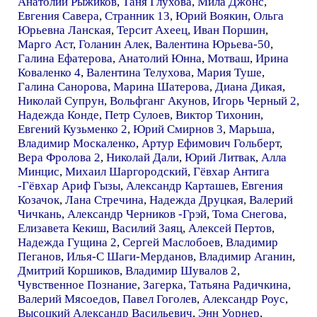
Анатолий Рыжиков
,
Таня Глухова
,
Мила Джонс
,
Евгения Савера
,
Странник 13
,
Юрий Воякин
,
Ольга
Юрьевна Ланская
,
Терсит Ахеец
,
Иван Поршин
,
Марго Аст
,
Голанин Алек
,
Валентина Юрьева-50
,
Галина Ефатерова
,
Анатолий Юнна
,
Мотваш
,
Ирина
Коваленко 4
,
Валентина Телухова
,
Мария Туше
,
Галина Санорова
,
Марина Шатерова
,
Диана Дикая
,
Николай Супрун
,
Вольфганг Акунов
,
Игорь Черный 2
,
Надежда Конде
,
Петр Сулоев
,
Виктор Тихонин
,
Евгений Кузьменко 2
,
Юрий Смирнов 3
,
Марьша
,
Владимир Москаленко
,
Артур Ефимович Гольберт
,
Вера Фролова 2
,
Николай Дали
,
Юрий Литвак
,
Алла
Минцис
,
Михаил Шаргородский
,
Гёвхар Антига
-Гёвхар Ариф Гызы
,
Александр Карташев
,
Евгения
Козачок
,
Лана Стречина
,
Надежда Друцкая
,
Валерий
Чичкань
,
Александр Черников -Грэй
,
Тома Снегова
,
Елизавета Кекиш
,
Василий Заяц
,
Алексей Пертов
,
Надежда Гущина 2
,
Сергей Маслобоев
,
Владимир
Пеганов
,
Илья-С Шаги-Мерданов
,
Владимир Аганин
,
Дмитрий Коршиков
,
Владимир Шувалов 2
,
Чувственное Познание
,
Загерка
,
Татьяна Радичкина
,
Валерий Мясоедов
,
Павел Гоголев
,
Александр Роус
,
Высоцкий Александр Васильевич
,
Энн Уорнер
,