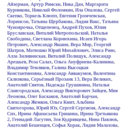
Айзерман
,
Артур Римски
,
Ника Дан
,
Маргарита
Курникова
,
Николай Фоломкин
,
Ила Опалова
,
Сергей
Скепко
,
Торкель Клюпп
,
Евгения Громчевская
,
Лоринсон
,
Татьяна Щербакова
,
Лидия Вакс
,
Татьяна
Чуноярочка
,
Отщепенец
,
Андрей Пухов
,
Юлия
Бруславская
,
Виталий Митропольский
,
Наталья
Свободина
,
Светлана Корнюхина
,
Исаев Игорь
Петрович
,
Александр Якшин
,
Вера Мир
,
Георгий
Шатров
,
Матюшко Юрий Михайлович
,
Элиса Рэин
,
Алла Зиливинская
,
Виталий Полищук
,
Александр
Арешьев
,
Роза Салах
,
Ольга Ануфриева-Калинина
,
Владимир Темляков
,
Галина Высоцкая
Константиновна
,
Александр Аввакумов
,
Валентина
Склизкова
,
Серьёзный Прозаик 13
,
Вера Великих
,
Анатолий Святов
,
Надежда Грушинина
,
Наталья
Славгородская
,
Александр Викторович Зайцев
,
Мия
Леонова
,
Олег Баскаков
,
Анатолий Барчан
,
Александр Жемков
,
Ольга Кмит
,
Альбина
Святогорова
,
Юрий Юэ
,
Сергей Сергиеня
,
Александр
Сих
,
Ирина Афанасьева Гришина
,
Ирина Третьякова
2
,
Геннадий Лагутин
,
Зоя Кудрявцева
,
Нина Павлюк
,
Анатолий Бешенцев
,
Софья Хорак
,
Лидия Малахова
,