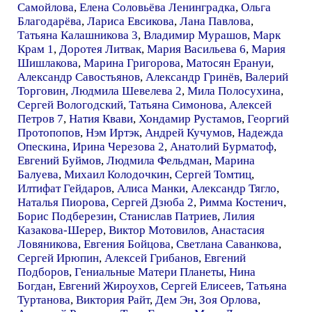
Самойлова
,
Елена Соловьёва Ленинградка
,
Ольга
Благодарёва
,
Лариса Евсикова
,
Лана Павлова
,
Татьяна Калашникова 3
,
Владимир Мурашов
,
Марк
Крам 1
,
Доротея Литвак
,
Мария Васильева 6
,
Мария
Шишлакова
,
Марина Григорова
,
Матосян Ерануи
,
Александр Савостьянов
,
Александр Гринёв
,
Валерий
Торговин
,
Людмила Шевелева 2
,
Мила Полосухина
,
Сергей Вологодский
,
Татьяна Симонова
,
Алексей
Петров 7
,
Натия Квави
,
Хондамир Рустамов
,
Георгий
Протопопов
,
Нэм Иртэк
,
Андрей Кучумов
,
Надежда
Опескина
,
Ирина Черезова 2
,
Анатолий Бурматоф
,
Евгений Буймов
,
Людмила Фельдман
,
Марина
Балуева
,
Михаил Колодочкин
,
Сергей Томтиц
,
Илтифат Гейдаров
,
Алиса Манки
,
Александр Тягло
,
Наталья Пиорова
,
Сергей Дзюба 2
,
Римма Костенич
,
Борис Подберезин
,
Станислав Патриев
,
Лилия
Казакова-Шерер
,
Виктор Мотовилов
,
Анастасия
Ловяникова
,
Евгения Бойцова
,
Светлана Саванкова
,
Сергей Ирюпин
,
Алексей Грибанов
,
Евгений
Подборов
,
Гениальные Матери Планеты
,
Нина
Богдан
,
Евгений Жироухов
,
Сергей Елисеев
,
Татьяна
Туртанова
,
Виктория Райт
,
Дем Эн
,
Зоя Орлова
,