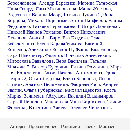
Береславцева
,
Алендр Береснев
,
Марина Татарская
,
Нина Охард
,
Лана Малиновкина
,
Маша Жиглова
,
Водегналл
,
Карина Маор
,
Татьяна Лукина 2
,
Вера
Борцова
,
Михаил Поречный
,
Антон Панферов
,
Вадим
Фёдоров 6
,
Татьяна Герасимова 3
,
Игорь Даниленко
,
Николай Иванов Романов
,
Виктор Николаевич
Левашов
,
Авигайль Барс
,
Ева Голдева
,
Элла
Звёздочкина
,
Елена Каравайчикова
,
Евгений
Кошелев
,
Александр Козлов 11
,
Жанна Евлампиева
,
Сара Шлезингер
,
Филатов Вячеслав Алексеевич
,
Мирослава Завьялова
,
Вера Василева
,
Татьяна
Ушакова 7
,
Виктор Кутуркин
,
Галина Ромадина
,
Марк
Гоя
,
Константин Тигов
,
Наталья Антимонова
,
Эрик
Петров 2
,
Ольга Леднёва
,
Елена Беренева
,
Игорь
Ситник
,
Анатоль Велижанин
,
Флориан Роси
,
Андрей
Звягин
,
Ольга Губернская
,
Михаил Щёкотов
,
Коста
Мария
,
Залимхан Абдулаев
,
Василий Владимиров
,
Сергей Непилин
,
Макроцкая Мила Борисовна
,
Таисия
Фоменко
,
Валентина Алиева
,
Алексей Черепанов
Авторы
Произведения
Рецензии
Поиск
Магазин