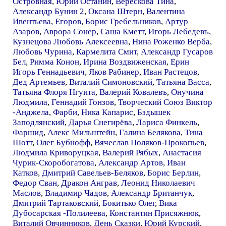
Островная
,
Юрий Останин
,
Верескова Тина
,
Александр Бунин 2
,
Оксана Штерн
,
Валентина
Ивентьева
,
Егоров
,
Борис Гребельников
,
Артур
Азаров
,
Аврора Сонер
,
Саша Кметт
,
Игорь Лебедевъ
,
Кузнецова Любовь Алексеевна
,
Нина Роженко Верба
,
Любовь Чурина
,
Кармелита Смит
,
Александр Гусаров
Бел
,
Римма Конон
,
Ирина Воздвиженская
,
Ерин
Игорь Геннадьевич
,
Яков Рабинер
,
Иван Растецов
,
Дед Артемьев
,
Виталий Симоновский
,
Татьяна Васса
,
Татьяна Флоря Нгуита
,
Валерий Ковалевъ
,
Онучина
Людмила
,
Геннадий Гонзов
,
Творческий Союз Виктор
-Анджела
,
Фарби
,
Ника Капарис
,
Бздышек
Заподлянский
,
Дарья Снегирёва
,
Лариса Финкель
,
Фаршид
,
Алекс Мильштейн
,
Галина Белякова
,
Тина
Шотт
,
Олег Бубнофф
,
Вячеслав Поляков-Прокопьев
,
Людмила Криворуцкая
,
Валерий Рябых
,
Анастасия
Чурик-Скоробогатова
,
Александр Артов
,
Иван
Катков
,
Дмитрий Савельев-Беляков
,
Борис Берлин
,
Федор Сван
,
Дракон Анграв
,
Леонид Николаевич
Маслов
,
Владимир Чадов
,
Александр Британчук
,
Дмитрий Тартаковский
,
Бокитько Олег
,
Вика
Дубосарская -Полилеева
,
Константин Присяжнюк
,
Виталий Овчинников
,
День Сказки
,
Юрий Курский
,