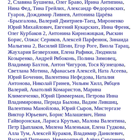
2
,
Славяна Бушнева
,
Олег Браво
,
Ирина Антипина
,
Нина Фед
,
Тина Грейлих
,
Александр Федоровских
,
Гуаров
,
Дождимир Ливнев
,
Антонина Царёва
-Брызгалова
,
Валерий Дмитриев-Таец
,
Мироненко
Юрий Михайлович
,
Евгений Кукарских
,
Инна Френк
,
Олег Курбаков 2
,
Антонина Кирножицкая
,
Рыскин
Борис
,
Олжас Сериков
,
Алексей Парфенюк
,
Зинаида
Малыгина 2
,
Василий Шеин
,
Егор Роге
,
Виола Тарац
,
Жаухария Безверхняя
,
Елена Рафики
,
Людмила
Козыренко
,
Андрей Рябоконь
,
Полина Зимовец
,
Владимир Бахтов
,
Антон Чигуров
,
Тося Кузнецова
,
Светлана Мотина
,
Афанасьев Алексей
,
Ната Асеева
,
Юрий Боченин
,
Валентина Нефедова
,
Наталия
Антонова
,
Николай Гринев
,
Уильям Хилл
,
Рябцев
Валерий
,
Анатолий Комаристов
,
Марина
Клименченко
,
Юрий Циммерман
,
Петрова Инна
Владимировна
,
Перида Былова
,
Вадим Лившиц
,
Валентина Манойлова
,
Юрий Сыров
,
Мистергазе
Виктор Юрьевич
,
Борис Малашевич
,
Нина
Гайворонская
,
Лариса Крутько
,
Малова Валентина
,
Петр Цыплаков
,
Милена Маленькая
,
Елена Гудкова
,
Алла Тум
,
Алексей Кураков
,
Владимир Данилевич
,
Василий Петренко
,
Невероятный
,
Алёна Сергиенко
,