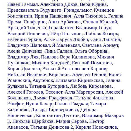
Павел Гаммал
,
Александр Доков
,
Вера Юдина
,
Предсказатель Будущего
,
Гриндельмот
,
Кузнецов
Константин
,
Ирина Пашкевич
,
Алла Тихонова
,
Галина
Према
,
Синферно
,
Анна Арбатова
,
Степан Юрский
,
Аркадий Тищенко
,
Гера Фотич
,
Владимир Герун
,
Валерий Липневич
,
Пётр Полынин
,
Любовь Козырь
,
Евгений Геркин
,
Алые Паруса Любви
,
Саня Лапатин
,
Владимир Шаповал
,
Я Маленькая
,
Светлана Арнаут
,
Алена Данченко
,
Лина Галиан
,
Ольга Оборина
,
Владимир Лях
,
Павлова Вера Калиновна
,
Михаил
Лукашкин
,
Михаил Ханджей
,
Евгений Помогаев
,
Борис Диденко
,
Алексей Анатольевич Карпов
,
Николай Иванович Кирсанов
,
Алексей Тенчой
,
Борис
Ровинский
,
Акутёнок
,
Елизавета Кирильская
,
Галина
Булахова
,
Татьяна Буторина
,
Любовь Кирсанова
,
Алексей Гоголев
,
Эссеист
,
Алла Мартиросян
,
Алексей
Большаков
,
Дымка Граффская
,
Татьяна Филатова
Эпифит
,
Нуши Бахар
,
Галина Гладкая
,
Тамара
Зажирило
,
Диляра Таривердиева
,
Дебора
Вишневская
,
Константин Десятов
,
Владимир Макаров
3
,
Николай Щербаков
,
Мария Серова
,
Нестор
Ананасов
,
Татьяна Денисова 2
,
Кирилл Новожилов
,