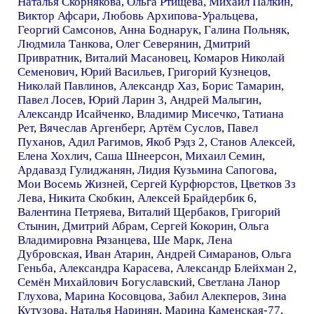
Наталья Скорнякова
,
Ольга Ртищева
,
Михаил Палкин
,
Виктор Афсари
,
Любовь Архипова-Уральцева
,
Георгий Самсонов
,
Анна Боднарук
,
Галина Польняк
,
Людмила Танкова
,
Олег Северянин
,
Дмитрий
Привратник
,
Виталий Масановец
,
Комаров Николай
Семенович
,
Юрий Васильев
,
Григорий Кузнецов
,
Николай Павлинов
,
Александр Хаз
,
Борис Тамарин
,
Павел Лосев
,
Юрий Ларин 3
,
Андрей Малыгин
,
Александр Исайченко
,
Владимир Мисечко
,
Татиана
Рет
,
Вячеслав Аргенберг
,
Артём Суслов
,
Павел
Пуханов
,
Адил Рагимов
,
Якоб Рэдз 2
,
Станов Алексей
,
Елена Хохлич
,
Саша Шнеерсон
,
Михаил Семин
,
Ардавазд Гулиджанян
,
Лидия Кузьмина Сапогова
,
Мои Восемь Жизней
,
Сергей Курфюрстов
,
Цветков Зз
Лева
,
Никита Скобкин
,
Алексей Брайдербик 6
,
Валентина Петряева
,
Виталий Щербаков
,
Григорий
Стынин
,
Дмитрий Абрам
,
Сергей Кокорин
,
Ольга
Владимировна Рязанцева
,
Ше Марк
,
Лена
Дубровская
,
Иван Атарин
,
Андрей Симаранов
,
Ольга
Геньба
,
Александра Карасева
,
Александр Блейхман 2
,
Семён Михайлович Богуславский
,
Светлана Ланор
Глухова
,
Марина Косовцова
,
Забил Алекперов
,
Зина
Кутузова
,
Наталья Наринян
,
Марина Каменская-77
,