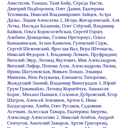
Анастасия
,
Таашаа
,
Таня Байр
,
Середа Настя
,
Дмитрий Подборонов
,
Олег Данин
,
Екатерина
Теплякова
,
Николай Владимирович Зайцев
,
Астра
Дильс
,
Лидия Алексеева 2
,
Игорь Жигарловский
,
Аля
Летка
,
Изольда Казанова
,
Олег Стёртый
,
Владимир
Байков
,
Ольга Борисоглебская
,
Сергей Горшт
,
Альбина Демиденко
,
Галина Преториус
,
Ольга
Камашинская
,
Агзам Камилов
,
Гулевский Серж
,
Сергей Шежемский
,
Ярослав Вал
,
Вера Штенцель
,
Николай Федоров 3
,
Владимир Левкин
,
Пруфридинг
,
Виталий Эвур
,
Леонид Якутович
,
Мик Александров
,
Виталий Лифар
,
Попова Алла
,
Александрова Лилия
,
Ирина Шатуновская
,
Вивьен Ломан
,
Эльвира
Минеева
,
Рита Разуваева
,
Елизавета Титоренко
,
Жаждущий Знаний
,
Владимир Виноградов 3
,
Юрий
Грум-Гржимайло
,
Леонид Корнейчук
,
Ананасов
Борис
,
Михаил Памшев
,
Соломон Дубровский
,
Егор
Шагров
,
Алексей Земляков
,
Артем 6
,
Нина
Багдасарова
,
Алиби
,
Олег Русаков
,
Садовник
Асечкин
,
Залесская Тамара
,
Екатерина Зверева
,
Александр Алексеенко 2
,
Николай Агибов
,
Андрей
Сенчугов
,
Анатолий Закиров
,
Артэм Григоренц
,