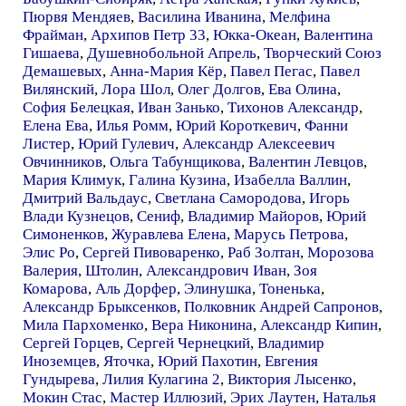
Пюрвя Мендяев
,
Василина Иванина
,
Мелфина
Фрайман
,
Архипов Петр 33
,
Юкка-Океан
,
Валентина
Гишаева
,
Душевнобольной Апрель
,
Творческий Союз
Демашевых
,
Анна-Мария Кёр
,
Павел Пегас
,
Павел
Вилянский
,
Лора Шол
,
Олег Долгов
,
Ева Олина
,
София Белецкая
,
Иван Занько
,
Тихонов Александр
,
Елена Ева
,
Илья Ромм
,
Юрий Короткевич
,
Фанни
Листер
,
Юрий Гулевич
,
Александр Алексеевич
Овчинников
,
Ольга Табунщикова
,
Валентин Левцов
,
Мария Климук
,
Галина Кузина
,
Изабелла Валлин
,
Дмитрий Вальдаус
,
Светлана Самородова
,
Игорь
Влади Кузнецов
,
Сениф
,
Владимир Майоров
,
Юрий
Симоненков
,
Журавлева Елена
,
Марусь Петрова
,
Элис Ро
,
Сергей Пивоваренко
,
Раб Золтан
,
Морозова
Валерия
,
Штолин
,
Александрович Иван
,
Зоя
Комарова
,
Аль Дорфер
,
Элинушка
,
Тоненька
,
Александр Брыксенков
,
Полковник Андрей Сапронов
,
Мила Пархоменко
,
Вера Никонина
,
Александр Кипин
,
Сергей Горцев
,
Сергей Чернецкий
,
Владимир
Иноземцев
,
Яточка
,
Юрий Пахотин
,
Евгения
Гундырева
,
Лилия Кулагина 2
,
Виктория Лысенко
,
Мокин Стас
,
Мастер Иллюзий
,
Эрих Лаутен
,
Наталья