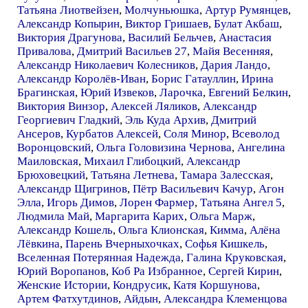
Татьяна Лиотвейзен
,
Молчуньюшка
,
Артур Румянцев
,
Александр Копырин
,
Виктор Гришаев
,
Булат Акбаш
,
Виктория Драгунова
,
Василий Бельчев
,
Анастасия
Привалова
,
Дмитрий Васильев 27
,
Майя Весенняя
,
Александр Николаевич Колесников
,
Дария Ландо
,
Александр Королёв-Иван
,
Борис Гатауллин
,
Ирина
Брагинская
,
Юрий Извеков
,
Ларочка
,
Евгений Белкин
,
Виктория Винзор
,
Алексей Ляликов
,
Александр
Георгиевич Гладкий
,
Эль Куда Архив
,
Дмитрий
Ансеров
,
Курбатов Алексей
,
Соля Минор
,
Всеволод
Воронцовский
,
Ольга Головизина Чернова
,
Ангелина
Маиловская
,
Михаил Глибоцкий
,
Александр
Брюховецкий
,
Татьяна Летнева
,
Тамара Залесская
,
Александр Щигринов
,
Пётр Васильевич Качур
,
Агон
Элла
,
Игорь Димов
,
Лорен Фармер
,
Татьяна Ангел 5
,
Людмила Май
,
Маргарита Карих
,
Ольга Марж
,
Александр Кошель
,
Ольга Клионская
,
Кимма
,
Алёна
Лёвкина
,
Парень Вчерныхочках
,
Софья Кишкель
,
Вселенная Потерянная Надежда
,
Галина Круковская
,
Юрий Воропанов
,
Коб Ра Избранное
,
Сергей Кирин
,
Женские Истории
,
Кондрусик
,
Катя Коршунова
,
Артем Фатхутдинов
,
Айдын
,
Александра Клеменцова