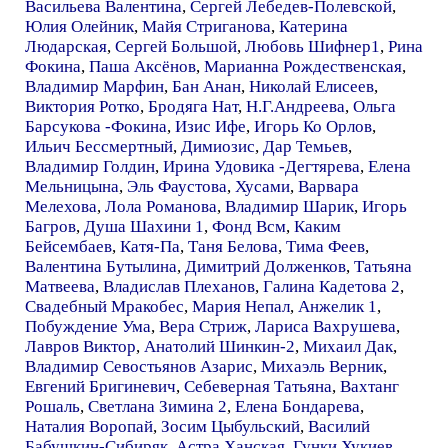
Васильева Валентина
,
Сергей Лебедев-Полевской
,
Юлия Олейник
,
Майя Стриганова
,
Катерина
Людарская
,
Сергей Большой
,
Любовь Шифнер1
,
Рина
Фокина
,
Паша Аксёнов
,
Марианна Рождественская
,
Владимир Марфин
,
Бан Анан
,
Николай Елисеев
,
Виктория Ротко
,
Бродяга Нат
,
Н.Г.Андреева
,
Ольга
Барсукова -Фокина
,
Изис Ифе
,
Игорь Ко Орлов
,
Ильич Бессмертный
,
Димиозис
,
Дар Темьев
,
Владимир Голдин
,
Ирина Удовика -Дегтярева
,
Елена
Мельницына
,
Эль Фаустова
,
Хусами
,
Варвара
Мелехова
,
Лола Романова
,
Владимир Шарик
,
Игорь
Багров
,
Душа Шахини 1
,
Фонд Всм
,
Каким
Бейсембаев
,
Катя-Па
,
Таня Белова
,
Тима Феев
,
Валентина Бутылина
,
Димитрий Долженков
,
Татьяна
Матвеева
,
Владислав Плеханов
,
Галина Кадетова 2
,
Свадебный Мракобес
,
Мария Непал
,
Анжелик 1
,
Побуждение Ума
,
Вера Стриж
,
Лариса Вахрушева
,
Лавров Виктор
,
Анатолий Шинкин-2
,
Михаил Дак
,
Владимир Севостьянов Азарис
,
Михаэль Верник
,
Евгений Бригиневич
,
Себеверная Татьяна
,
Вахтанг
Рошаль
,
Светлана Зимина 2
,
Елена Бондарева
,
Наталия Воропай
,
Зосим Цыбульский
,
Василий
Бабушкин-Сибиряк
,
Астра Ханская
,
Гунки Хукиев
,