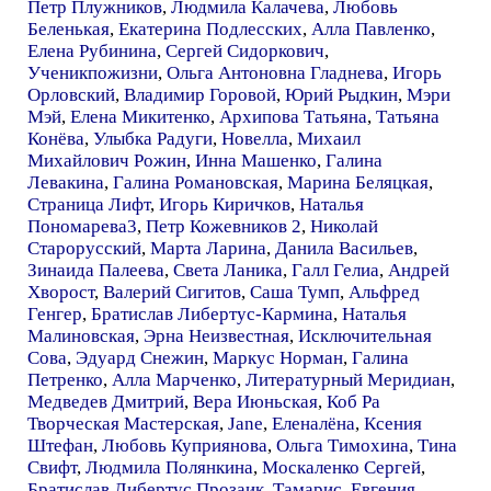
Петр Плужников
,
Людмила Калачева
,
Любовь
Беленькая
,
Екатерина Подлесских
,
Алла Павленко
,
Елена Рубинина
,
Сергей Сидоркович
,
Ученикпожизни
,
Ольга Антоновна Гладнева
,
Игорь
Орловский
,
Владимир Горовой
,
Юрий Рыдкин
,
Мэри
Мэй
,
Елена Микитенко
,
Архипова Татьяна
,
Татьяна
Конёва
,
Улыбка Радуги
,
Новелла
,
Михаил
Михайлович Рожин
,
Инна Машенко
,
Галина
Левакина
,
Галина Романовская
,
Марина Беляцкая
,
Страница Лифт
,
Игорь Киричков
,
Наталья
Пономарева3
,
Петр Кожевников 2
,
Николай
Старорусский
,
Марта Ларина
,
Данила Васильев
,
Зинаида Палеева
,
Света Ланика
,
Галл Гелиа
,
Андрей
Хворост
,
Валерий Сигитов
,
Саша Тумп
,
Альфред
Генгер
,
Братислав Либертус-Кармина
,
Наталья
Малиновская
,
Эрна Неизвестная
,
Исключительная
Сова
,
Эдуард Снежин
,
Маркус Норман
,
Галина
Петренко
,
Алла Марченко
,
Литературный Меридиан
,
Медведев Дмитрий
,
Вера Июньская
,
Коб Ра
Творческая Мастерская
,
Jane
,
Еленалёна
,
Ксения
Штефан
,
Любовь Куприянова
,
Ольга Тимохина
,
Тина
Свифт
,
Людмила Полянкина
,
Москаленко Сергей
,
Братислав Либертус Прозаик
,
Тамарис
,
Евгения