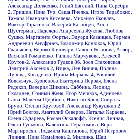
Александр Долженко
,
Гений Евгений
,
Нина Серебри
2
,
Гришин
,
Нина Тур
,
Саша Пчелка
,
Игорь Тарабокио
,
Тамара Ивановна Киселева
,
Михайло Яковлев
,
Виктор Тарасенко
,
Валерий Казанцев
,
Анна
Шустерман
,
Надежда Андреевна Жукова
,
Любовь
Сушко
,
Маргарита Фортье
,
Эдуард Казанцев
,
Герман
Андреевич Ануфриев
,
Владимир Конюков
,
Юрий
Гладышев
,
Верико Кочивари
,
Галина Рязанова
,
Аллор
,
Василий Романенко
,
Галина Марчукова
,
Алексей
Крутов-2
,
Александр Гудков 86
,
Зося Стаховская
,
Дмитрий Аксёнов 2
,
Вэцка
,
Лев Вишня
,
Полина
Лунева
,
Коваденко
,
Ирина Маркова 4
,
Василий
Ковальчук
,
Кузнецова Екатерина Первая
,
Елена
Редекоп
,
Валерия Шикина
,
Саббина
,
Леонид
Складнев
,
Сонный Женя
,
Егор Мешков
,
Адинцева
Саша
,
Максим Щербина
,
Николай Боев
,
Спираль
Бруно
,
Степан Круговой
,
Александр Кукушкин 2
,
Юрий Болгов
,
Анатолий Северов
,
Наталья Караева
,
Елена Сударева
,
Роман Оскалофф
,
Ксения Личная
,
Ольга Гуськова
,
Валентина Герасимова
,
Вера
Мартиросян
,
Людмила Каштанова
,
Юрий Петрович
Линник
,
Нина Измайлова 2
,
Милинка
,
Шац