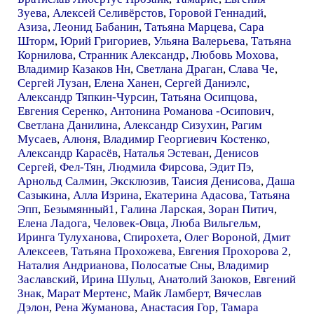
Зуева
,
Алексей Селивёрстов
,
Горовой Геннадий
,
Азиза
,
Леонид Бабанин
,
Татьяна Марцева
,
Сара
Шторм
,
Юрий Григориев
,
Ульяна Валерьева
,
Татьяна
Корнилова
,
Странник Александр
,
Любовь Мохова
,
Владимир Казаков Нн
,
Светлана Драган
,
Слава Че
,
Сергей Лузан
,
Елена Ханен
,
Сергей Даниэлс
,
Александр Тяпкин-Чурсин
,
Татьяна Осипцова
,
Евгения Серенко
,
Антонина Романова -Осипович
,
Светлана Данилина
,
Александр Сизухин
,
Рагим
Мусаев
,
Алюня
,
Владимир Георгиевич Костенко
,
Александр Карасёв
,
Наталья Эстеван
,
Денисов
Сергей
,
Фел-Тян
,
Людмила Фирсова
,
Эдит Пэ
,
Арнольд Салмин
,
Эксклюзив
,
Таисия Денисова
,
Даша
Сазыкина
,
Алла Изрина
,
Екатерина Адасова
,
Татьяна
Эпп
,
Безымянный1
,
Галина Ларская
,
Зоран Питич
,
Елена Ладога
,
Человек-Овца
,
Люба Вильгельм
,
Иринга Тулуханова
,
Спирохета
,
Олег Вороной
,
Дмит
Алексеев
,
Татьяна Прохожева
,
Евгения Прохорова 2
,
Наталия Андрианова
,
Полосатые Сны
,
Владимир
Заславский
,
Ирина Шульц
,
Анатолий Заюков
,
Евгений
Знак
,
Марат Мертенс
,
Майк Ламберт
,
Вячеслав
Дэлон
,
Рена Жуманова
,
Анастасия Гор
,
Тамара