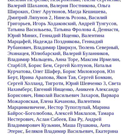
Валерий Шаханов
,
Валерия Постникова
,
Ольга
Широких
,
Олег Арутюнов
,
Магда Кешишева
,
Дмитрий Ляпунов 2
,
Нинель Розова
,
Василий
Григорьев
,
Игорь Ходаковский
,
Андрей Тунгусов
,
Татьяна Василььева
,
Татьяна Фролова 4
,
Деннастя
,
Юрий Миних
,
Геннадий Ищенко
,
Валентина
Марцафей
,
Надежда Позднякова
,
Геннадий
Рубанович
,
Владимир Цвиркун
,
Тюлень Северный
,
Эхинацея
,
Юлюбарский
,
Валерий Буланников
,
Владимир Мальцевъ
,
Анна Торе
,
Максим Ирмелин
,
Стар618
,
Борис Бем
,
Сергей Колтунов
,
Наталья
Курчатова
,
Олег Шафер
,
Борис Миловзоров
,
Юл
Берт
,
Ирина Арапова
,
Яков Тав
,
Сергей Бомкин
,
Сергей Холланд
,
Тигроти
,
Юрий Шевченко 3
,
Света
Нахимберг
,
Евгений Нищенко
,
Аникеев Александр
Борисович
,
Николай Васильевич Захаров
,
Варвара
Можаровская
,
Елена Качанова
,
Валентина
Марцинкевичене
,
Нестор Тупоглупай
,
Марина
Байрос-Боголюбова
,
Алексей Маклахов
,
Тамара
Нестерович
,
Аслан Сабеев
,
Ева Ру
,
Андрей
Владимирович Кузьмин
,
Маша Пушкина
,
Анта
Этерис
,
Беляков Владимир Васильевич
,
Екатерина