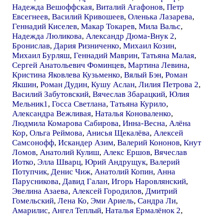
Надежда Вешоффская
,
Виталий Агафонов
,
Петр
Евсегнеев
,
Василий Кривошеев
,
Оленька Лазарева
,
Геннадий Киселев
,
Макар Токарев
,
Мила Вальс
,
Надежда Люликова
,
Александр Дюма-Внук 2
,
Бронислав
,
Дария Ризниченко
,
Михаил Козин
,
Михаил Бурляш
,
Геннадий Маврин
,
Татьяна Малая
,
Сергей Анатольевич Фоминцев
,
Мартина Левина
,
Кристина Яковлева Кузьменко
,
Вялый Бэн
,
Роман
Якшин
,
Роман Дудин
,
Кушу Аслан
,
Лилия Петрова 2
,
Василий Забутовский
,
Вячеслав Збарацкий
,
Юлия
Мельник1
,
Госса Светлана
,
Татьяна Курило
,
Александра Вежливая
,
Наталья Коноваленко
,
Людмила Комарова Сабирова
,
Инна-Весна
,
Алёна
Кор
,
Ольга Реймова
,
Анисья Щекалёва
,
Алексей
Самсонофф
,
Искандер Азим
,
Валерий Кононов
,
Кнут
Ломов
,
Анатолий Кулиш
,
Алекс Ершов
,
Вячеслав
Иотко
,
Элла Шварц
,
Юрий Андрущук
,
Валерий
Потупчик
,
Денис Чиж
,
Анатолий Копин
,
Анна
Парусникова
,
Давид Галан
,
Игорь Наровлянский
,
Эвелина Азаева
,
Алексей Городилов
,
Дмитрий
Гомельский
,
Лена Ко
,
Эми Ариель
,
Сандра Ли
,
Амарилис
,
Ангел Теплый
,
Наталья Ермалёнок 2
,