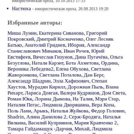
юмористическая проза, 10.10.2013 17:33
Настюха
- юмористическая проза, 26.08.2013 19:20
Избранные авторы:
Миша Лунин
,
Екатерина Сиванова
,
Григорий
Покровский
,
Дмитрий Космаченко
,
Олег Лесняк
Батько
,
Анатолий Гриднев
,
Ибория
,
Александр
Станиславович Минаков
,
Иван Рочев
,
Юрий
Евстифеев
,
Вячеслав Гизунов
,
Дина Пугачёва
,
Ольга
Безуглова
,
Натали Карэнт
,
Бота Ахметова
,
Ордина
,
Вероника Лебедева2
,
Елена Обухова
,
Светлана
Жаворонкова
,
Светлана Поталова
,
Дан Берг
,
Александр Шадрин
,
Элла Хафизович
,
Степан
Хаустов
,
Мурадян Кирилл
,
Дорожная Пыль
,
Влана
Рихарт
,
Лариса Довгая
,
Валери Кудряшов
,
Дом Света
,
Роман Юкк
,
Лорина Дымова
,
На Талия
,
Мэри Стар
,
Наталия Пегас
,
Людмила Дворяшина
,
Вера Копа
,
Поль Лани
,
Арыкъ
,
Наталья Жуйкова
,
Федор Головин
,
Shadrin
,
Алина Данилова 2
,
Серж-Бродяга
,
Наталья
Вялкина
,
Василий Куприянов
,
Мария Кравченко 2
,
Тамара Гайдамащук -Дарчия
,
Михай
,
Людмила