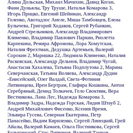
Алина Дольская
,
Михаил Мачихин
,
Давид Коган
,
Фани Дуньялы
,
Тру Труше
,
Наталья Комарова 3
,
Игорь Прицко
,
Евгений Шейнман
,
Александр
Голенко
,
Авотадлос Анеле
,
Миша Тамбовцев
,
Елена
Булычева
,
Григорий Ходаков
,
Сергей Рубанкин
,
Андрей Стрельников
,
Александр Владимирович
Клименко
,
Владимир Павлович Паркин
,
Риолетта
Карпекина
,
Ремира Афромова
,
Лора Хомутская
,
Наталия Фрехтман
,
Дедушка Артемьев
,
Валерий
Сорокин 2
,
Маришка 22
,
Людмила Клименко
,
Наталия
Расковская
,
Александр Дельнов
,
Владимир Чугай
,
Анастасия Хахалева
,
Татьяна Подплутова 2
,
Марина
Северчанская
,
Татьяна Воляева
,
Александр Дудин
-Енисейский
,
Олег Валдай
,
Света-Фотиния
Литвинцева
,
Ирен Бертрам
,
Глафира Кошкина
,
Антон
Серебряный
,
Демид Толкачев
,
Гело Своктявк
,
Вера
Вестникова
,
Лана Лес
,
Надежда Комарова 3
,
Владимир Задра
,
Надежда Горская
,
Лидия Штауб 2
,
Андрей Михайлович Фисенко
,
Ксения Время
,
Эльвира Гусева
,
Северная Екатерина
,
Петр
Панасейко
,
Вадим Кириленко
,
Сергей Линецкий
,
Грей
Айалы
,
Валерий Камаев
,
Ольга Постникова
,
Сергей
Булыгинский
,
Стас Литвинов
,
Валерий Таиров
,