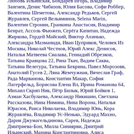
Любовь Ильинская
,
Бондарев Игорь
,
Владимир
Зангиев
,
Денис Чибизов
,
Юлия Басова
,
Софи Роббер
,
Валентина Шеметова
,
Александр Редьков
,
Сергей
Журавлев
,
Сергей Вельяминов
,
Selena Marin
,
Валентин Стронин
,
Гранкина Анастасия
,
Владимир
Бенрат
,
Ассоль Фьюжен
,
Серёга Капитан
,
Надежда
Жиркова
,
Гордей Майский
,
Виктор Ахинько
,
Александра Мазманиди
,
Иван Цуприков
,
Человек Из
Москвы
,
Николай Честнов
,
Юрий Алекс Денисов
,
Наталья Матвеева Сиалава
,
Геннадий Обрезков
,
Татьяна Кравцова 22
,
Рина Ткач
,
Вадим Саква
,
Татьяна Велегура
,
Татьяна Бекрина
,
Павел Морозовв
,
Анатолий Гусев 2
,
Ляна Жемчужная
,
Вячеслав Граф
,
Рада Марванова
,
Константин Макар
,
София
Лагерфельд
,
Борисова Елена Вл
,
Ирина Романова 64
,
Михаил Скрип Ник
,
Пётр Билык
,
Юрий Бойков 1
,
Азман Хасбулаева
,
Александр Никишин
,
Светлана
Рассказова
,
Нина Нимина
,
Нина Ворона
,
Наталья
Юрасюк
,
Раиса Николаева
,
Владимир Юнь
,
Кора
Журавлёва
,
Владимир Ус-Ненько
,
Эдуард Махно
,
Дария Джумагельдинова
,
Сарев
,
Надежда
Дмитриева-Бон
,
Милла Синиярви
,
Дмитрий
Ильинский
,
Марина Константиновна
,
Алиса