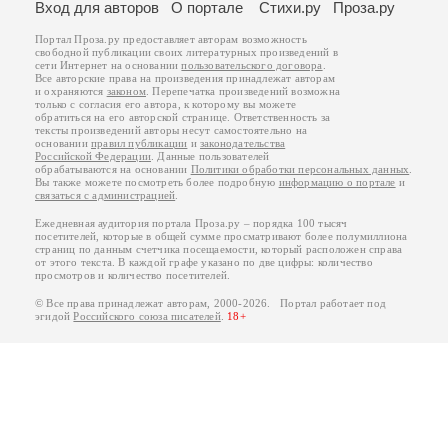
Вход для авторов
О портале
Стихи.ру
Проза.ру
Портал Проза.ру предоставляет авторам возможность
свободной публикации своих литературных произведений в
сети Интернет на основании
пользовательского договора
.
Все авторские права на произведения принадлежат авторам
и охраняются
законом
. Перепечатка произведений возможна
только с согласия его автора, к которому вы можете
обратиться на его авторской странице. Ответственность за
тексты произведений авторы несут самостоятельно на
основании
правил публикации
и
законодательства
Российской Федерации
. Данные пользователей
обрабатываются на основании
Политики обработки персональных данных
.
Вы также можете посмотреть более подробную
информацию о портале
и
связаться с администрацией
.
Ежедневная аудитория портала Проза.ру – порядка 100 тысяч
посетителей, которые в общей сумме просматривают более полумиллиона
страниц по данным счетчика посещаемости, который расположен справа
от этого текста. В каждой графе указано по две цифры: количество
просмотров и количество посетителей.
© Все права принадлежат авторам, 2000-2026. Портал работает под
эгидой
Российского союза писателей
.
18+